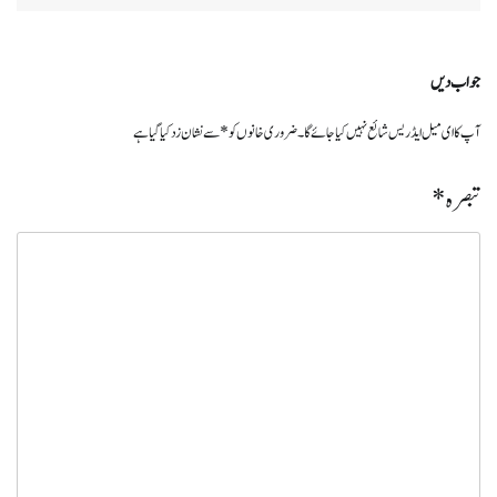
جواب دیں
آپ کا ای میل ایڈریس شائع نہیں کیا جائے گا۔
ضروری خانوں کو
*
سے نشان زد کیا گیا ہے
تبصرہ
*