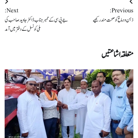
پوسٹوں
Next:
Previous:
کی
ذہن ودماغ کو صحت مند رکھیے
جے پی سی کے ممبر جناب ڈاکٹر جاوید صاحب کی
نیویگیشن
ملی کونسل کے دفتر میں آمد
متعلقہ اشاعتیں