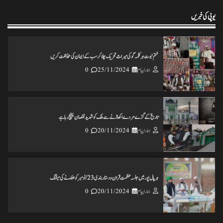
ہمارا پیام
18/11/2024
0
یوپی کی خبریں
ختم نبوت ہر کلمہ گو کی میراث تحریک چلاکرسب کے ایمان کی حفاظت کریں
ہمارا پیام
25/11/2024
0
تاریخ کے گڑے مردے اکھاڑنے سے ملک کو شدید نقصان پہنچ رہاہے
ہمارا پیام
20/11/2024
0
ہرپال پور میں جلسہ عظمت قران و دستاربندی 23/نومبر کو علماء نے کی میٹنگ
ہمارا پیام
20/11/2024
0