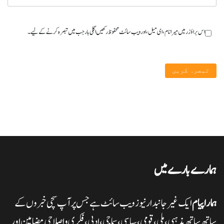
اس براؤزر میں میرا نام، ای میل، اور ویب سائٹ محفوظ رکھیں اگلی بار جب میں تبصرہ کرنے کےلیے۔
ہمارے بارے میں
ہمارا پیام
ایک غیر جانبدار نیوز ویب سائٹ ہے جس پر آپ سچی خبروں کے
ساتھ ساتھ مذہبی، ملی،قومی، سیاسی، سماجی، ادبی، فکری و اصلاحی مضامین اور