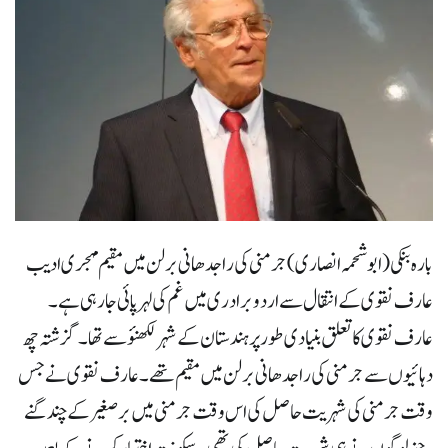
بارہ بنکی(ابوشحمہ انصاری)جرمنی کی راجدھانی برلن میں مقیم مہجری ادیب
عارف نقوی کے انتقال سے اردو برادری میں غم کی لہر پائی جارہی ہے۔
عارف نقوی کا تعلق بنیادی طور پر ہندستان کے شہر لکھنؤ سے تھا ۔گزشتہ چھ
دہائیوں سے جرمنی کی راجدھانی برلن میں مقیم تھے ۔عارف نقوی نےجس
وقت جرمنی کی شہریت حاصل کی اس وقت جرمنی میں برصغیر کے چند گنے