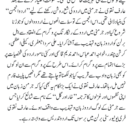
چنے لوگوں نے ہی شہریت حاصل کی تھی۔سکونت اختیار کرنے کے بعد
عارف نقوی نے جرمنی میں اردو کی شع روشن رکھنے کے لیے’’اردو انجمن‘‘
کی بنیاد ڈالی تھی۔ اس انجمن کے توسط سے انھوں نے اردو والوں کو جوڑنا
شروع کیا اور جرمنی میں اردو کے رنگارنگ پروگرام کے انعقاد سے اہل
برلن کو اردو زبان و تہذیب سے آشنا کرایا۔علی سردا جعفری، کیفی اعظمی ،
کرشن چندر، خواجہ احمد عباس ، احمد ندیم قاسمی اور کئی نامور اردو کی شخصیات پر
بڑے اہتمام سے پروگرام کرائے ۔ اس طرح کے پروگرام سے ان لوگوں
کو بھی زبان و ادب سے قریب کیا جو لکھنا تو چاہتے تھے مگر انھیں پلیٹ فارم
نہیں مل رہاتھا۔ عارف نقوی نے ایک بڑا کام یہ بھی کیا کہ جرمن زبان میں
اپنی نظموں او ر غزلوں کا ترجمہ ’’خار اور گل‘‘کے نام سے شائع کرایا جس
سےجرمنی کے لوگ اردو زبان وتہذیب سے واقف ہوئے ۔ عارف نقوی
فری یونیورسٹی برلن میں برسوں تک اردوتدریس سے وابستہ رہے۔