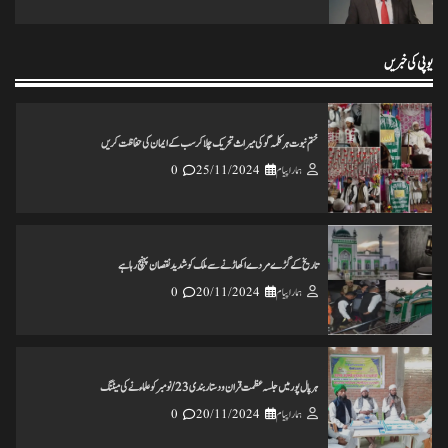
انس مسرور انصاری کی کتاب ’’عکس اورامکان ‘‘ کی رسم رونمائی
ہمارا پیام
18/11/2024
0
یوپی کی خبریں
ختم نبوت ہر کلمہ گو کی میراث تحریک چلاکرسب کے ایمان کی حفاظت کریں
ہمارا پیام
25/11/2024
0
تاریخ کے گڑے مردے اکھاڑنے سے ملک کو شدید نقصان پہنچ رہاہے
ہمارا پیام
20/11/2024
0
ہرپال پور میں جلسہ عظمت قران و دستاربندی 23/نومبر کو علماء نے کی میٹنگ
ہمارا پیام
20/11/2024
0