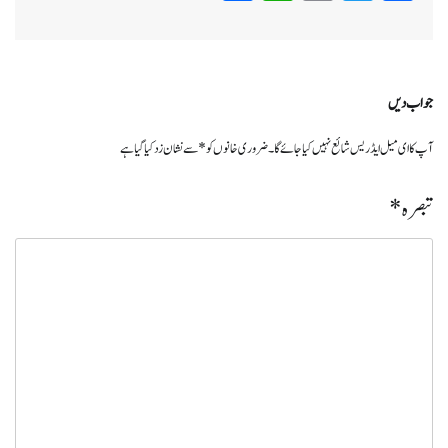
جواب دیں
آپ کا ای میل ایڈریس شائع نہیں کیا جائے گا۔
ضروری خانوں کو
*
سے نشان زد کیا گیا ہے
تبصرہ
*