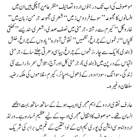
موصوف کی اب تک درجنوں اردو تصانیف منظر عام پر آچکی ہیں ان میں
افسانوں کا مجمو عہ’’ سوئے فردوسِ زمیں‘‘شعری مجموعہ جرمن زبان میں ’’
خارو گل ‘‘ کیرم سے رشتہ،جرمنی میں نصف صدی ،شعری سندیسے’’ کھلتی
کلیاں‘‘زخموں کے چراغ ، نظمیں’’ نقوش آوارہ ‘‘یادوں کے چراغ،خلش
(ہندی) ایک سے چار،زخموں کے چراغ،پیاسی دھرتی جلتے سائے،جرمنی
اتہاس کے درپن میں(ہندی) ،جرمنی کل اور آج،تلاش سحر ،ڈرامے نئی
زندگی، سوانگ،سودا،دور کے ڈھول ،امپائر ،کیرم ،غلاموں کی ملکہ رضیہ
سلطان وغیرہ ۔
عارف نقوی اردو کے اہم مہجری ادیب ہونے کے ساتھ ساتھ بہت اچھے
انسان تھے ۔ موصوف کا انتقال مہجری ادب کے لیےعظیم خسارہ ہے۔ ورلڈ
اردو ایسوسی ایشن کی پوری ٹیم ان کے لواحقین کے غم میں برابر کی شریک