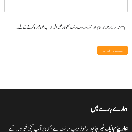
اس براؤزر میں میرا نام، ای میل، اور ویب سائٹ محفوظ رکھیں اگلی بار جب میں تبصرہ کرنے کےلیے۔
ہمارے بارے میں
ہمارا پیام
ایک غیر جانبدار نیوز ویب سائٹ ہے جس پر آپ سچی خبروں کے