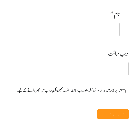
نام
*
ویب‌ سائٹ
اس براؤزر میں میرا نام، ای میل، اور ویب سائٹ محفوظ رکھیں اگلی بار جب میں تبصرہ کرنے کےلیے۔