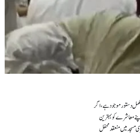
 مکمل دستور موجود ہے،اگر
اپنے معاشرے کو بہترین
ری مسجد میں منعقد محفل