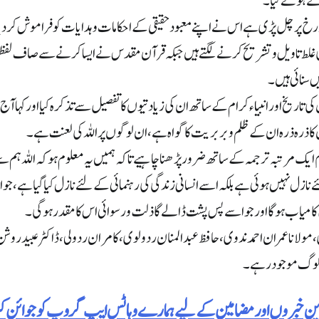
 ہوئے کیا۔
ط رخ پر چل پڑی ہے اس نے اپنے معبود حقیقی کے احکامات و ہدایات کو فراموش کردیا
 غلط تاویل و تشریح کرنے لگتے ہیں جبکہ قرآن مقدس نے ایسا کرنے سے صاف لفظوں 
 سنائی ہیں۔
کی تاریخ اور انبیاء کرام کے ساتھ ان کی زیادتیوں کا تفصیل سے تذکرہ کیا اور کہا آ
 ذرہ ذرہ ان کے ظلم و بربریت کا گواہ ہے، ان لوگوں پر اللہ کی لعنت ہے۔
 کم ایک مرتبہ ترجمہ کے ساتھ ضرور پڑھنا چاہیے تاکہ ہمیں یہ معلوم ہو کہ اللہ ہم
 نہیں ہوئی ہے بلکہ اسے انسانی زندگی کی رہنمائی کے لئے نازل کیا گیا ہے، ج
 کامیاب ہوگا اور جو اسے پس پشت ڈالے گا ذلت و رسوائی اس کا مقدر ہوگی۔
،مولانا عمران احمد ندوی،حافظ عبدالمنان ردولوی،کامران ردولی،ڈاکٹر عبید روشن
 لوگ موجود رہے۔
رین خبروں اور مضامین کے لیے ہمارے وہاٹس ایپ گروپ کو جوائن 