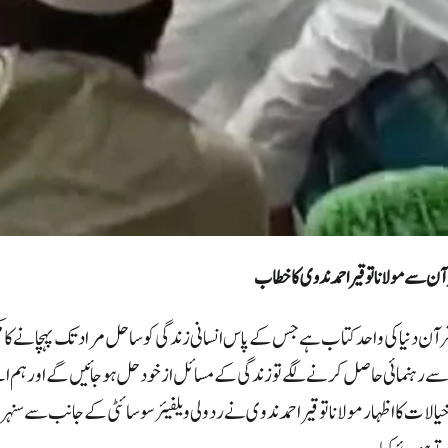
ن سے مولانا توقیر احمد ندوی کا خطاب
قرآن دنیا کی واحد کتاب ہے جس کے پاس انسانی زندگی کو ساحل مراد تک پہچانے کا
 سے رہنمائی حاصل کرنے لگے تو زندگی کے مسائل از خود حل ہو جائیں گے اور ہم 
یالات کا اظہار مولانا توقیر احمد ندوی نے ردولی ویلفیئر سوسائٹی کے جانب سے سنہ