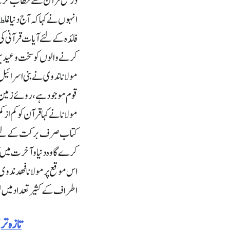
درس قرآن سے خطاب کرتے
انہوں نے کہا کہ آج دنیا غل
فائدہ کے لئے آیات قرآنی کی
کرنے والوں کو سخت وعیدیں
مولانا ندوی نے بنی اسرائیل 
قوم موجود ہے، روئے زمین کا
مولانا نے کہا قرآن کو کم از
کتاب صرف برکت کے لئے نازل
کرے گا وہ دنیا و آخرت میں
اس موقع پر مولانا فھد ندوی
اطراف کے کثیر تعداد میں
تازہ ت