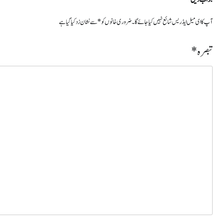
آپ کا ای میل ایڈریس شائع نہیں کیا جائے گا۔
ضروری خانوں کو
*
سے نشان زد کیا گیا ہے
تبصرہ
*