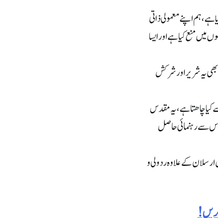
 ہے،ہم اپنے معمولی ذاتی
میں منع کیا ہے اور ایسا
ج بھی یہ شریر اور شرکش
 سے کیا چاھتا ہے،یہ مقدس
و اس سے رہنمائی حاصل
 ارسلان کے علاوہ ردولی و
کریں!