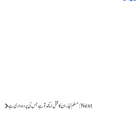
Next:
مسلم لیڈران کا قتل؛ کچھ تو ہے جس کی پردہ داری ہے