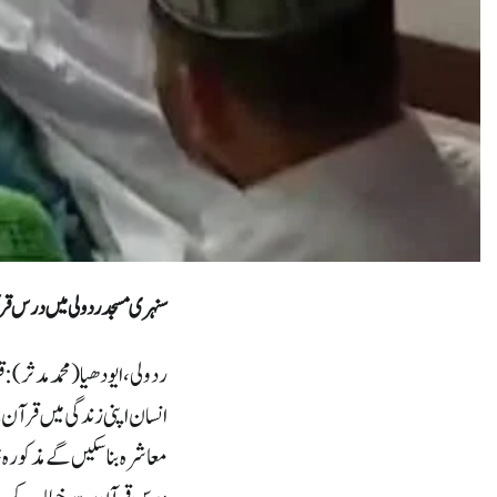
سنہری مسجد ردولی میں درس قرآ
ردولی،ایودھیا(محمد مدثر):
انسان اپنی زندگی میں قرآن
معاشرہ بنا سکیں گے مذکورہ خ