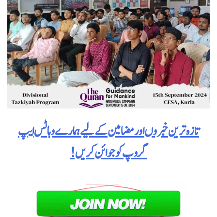
تازہ ترین خبروں اور مضامین کے لیے ہمارے وہاٹس ایپ
گروپ کو جوائن کریں!