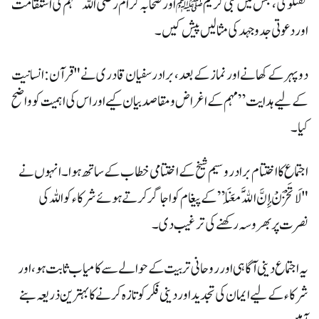
گفتگو کی، جس میں نبی کریم ﷺ اور صحابہ کرام رضی اللہ عنہم کی استقامت
اور دعوتی جدوجہد کی مثالیں پیش کیں۔
دوپہر کے کھانے اور نماز کے بعد، برادر سفیان قادری نے "قرآن: انسانیت
کے لیے ہدایت” مہم کے اغراض و مقاصد بیان کیے اور اس کی اہمیت کو واضح
کیا۔
اجتماع کا اختتام برادر وسیم شیخ کے اختتامی خطاب کے ساتھ ہوا۔ انہوں نے
"لَا تَحْزَنْ إِنَّ اللَّهَ مَعَنَا” کے پیغام کو اجاگر کرتے ہوئے شرکاء کو اللہ کی
نصرت پر بھروسہ رکھنے کی ترغیب دی۔
یہ اجتماع دینی آگاہی اور روحانی تربیت کے حوالے سے کامیاب ثابت ہو، اور
شرکاء کے لیے ایمان کی تجدید اور دینی فکر کو تازہ کرنے کا بہترین ذریعہ بنے