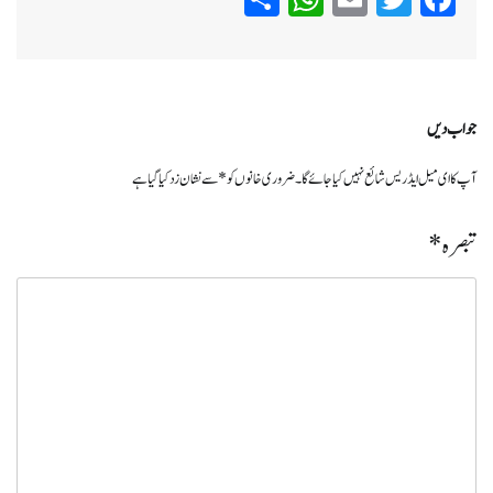
جواب دیں
آپ کا ای میل ایڈریس شائع نہیں کیا جائے گا۔
ضروری خانوں کو
*
سے نشان زد کیا گیا ہے
تبصرہ
*