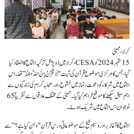
کرلا، ممبئی
15 ستمبر 2024 کو CESA، کرلا میں ڈویژنل تزکیہ اجتماع کا انعقاد کیا
گیا، جس کا مرکزی موضوع قرآن کی آیت "لَا تَحْزَنْ إِنَّ اللَّهَ مَعَنَا” تھا۔ اس
اجتماع میں شرکاء کو دعوت، نماز میں خشوع، اور صحابہ کرام کی زندگیوں سے
اہم سبق سیکھنے کا موقع فراہم کیا گیا۔ ممبئی کے مختلف علاقوں سے تقریباً 65
نوجوان اس اجتماع میں شریک ہوئے۔
اجتماع کا آغاز برادر وسیم شیخ کے موضوعاتی درسِ قرآن "وہن کیا ہے؟” سے