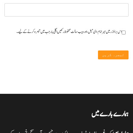
اس براؤزر میں میرا نام، ای میل، اور ویب سائٹ محفوظ رکھیں اگلی بار جب میں تبصرہ کرنے کےلیے۔
ہمارے بارے میں