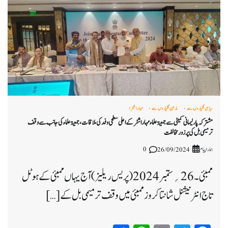
سیاسی گلیاروں سے
مذہبی گلیاروں سے
مہاراشٹرا
مشترکہ پارلیمانی کمیٹی سے جمعیۃ علماء مہاراشٹر کے اعلی سطحی وفد کی ملاقات، جمعیۃ علماء کی جانب سے وقف
ترمیمی بل کی پر زور مخالفت
ہمارا پیام
0
26/09/2024
ممبئی ۔26؍ ستمبر 2024 ( پریس ریلیز ) آج یہاں ممبئی کے ہوٹل
تاج انٹر نیشنل شانتا کروز ممبئی میں وقف تر میمی بل کے […]