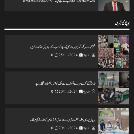
عارف نقوی کا انتقال؛ مہجری ادب کے لیے ایک عظیم خسارہ: ورلڈ اردو ایسوسی ایشن
انس مسرور انصاری کی کتاب ’’عکس اورامکان ‘‘ کی رسم رونمائی
ہمارا پیام
18/11/2024
0
یوپی کی خبریں
ختم نبوت ہر کلمہ گو کی میراث تحریک چلاکرسب کے ایمان کی حفاظت کریں
ہمارا پیام
25/11/2024
0
تاریخ کے گڑے مردے اکھاڑنے سے ملک کو شدید نقصان پہنچ رہاہے
ہمارا پیام
20/11/2024
0
ہرپال پور میں جلسہ عظمت قران و دستاربندی 23/نومبر کو علماء نے کی میٹنگ
ہمارا پیام
20/11/2024
0