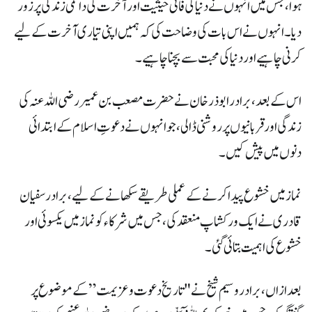
ہوا، جس میں انہوں نے دنیا کی فانی حیثیت اور آخرت کی دائمی زندگی پر زور
دیا۔ انہوں نے اس بات کی وضاحت کی کہ ہمیں اپنی تیاری آخرت کے لیے
کرنی چاہیے اور دنیا کی محبت سے بچنا چاہیے۔
اس کے بعد، برادر ابوذر خان نے حضرت مصعب بن عمیر رضی اللہ عنہ کی
زندگی اور قربانیوں پر روشنی ڈالی، جو انہوں نے دعوتِ اسلام کے ابتدائی
دنوں میں پیش کیں۔
نماز میں خشوع پیدا کرنے کے عملی طریقے سکھانے کے لیے، برادر سفیان
قادری نے ایک ورکشاپ منعقد کی، جس میں شرکاء کو نماز میں یکسوئی اور
خشوع کی اہمیت بتائی گئی۔
بعد ازاں، برادر وسیم شیخ نے "تاریخ دعوت و عزیمت” کے موضوع پر