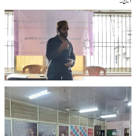
آمین۔