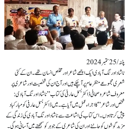
پٹنہ/ 25 ستمبر 2024
ناشاد اورنگ آبادی ایک اچھے شاعر اور مخلص انسان تھے۔ ان کے کئی
شعری مجموعے منظر عام پر آ چکے ہیں اور آج ان کی شخصیت اور شاعری پر
معروف شاعر و صحافی ڈاکٹر بسمل عارفی کی کتاب ” ناشاد اورنگ آبادی :
شخص اور شاعر ” کا اجراء عمل میں آیا ہے۔ میں ڈاکٹر بسمل عارفی کو مبارکباد
پیش کرتا ہوں۔ اس کتاب کی اشاعت سے ناشاد اورنگ آبادی کی زندگی کے
مزید گوشوں کو جاننے اور ان کی شاعری کے جوہر کو سمجھنے میں آسانی ہوگی۔