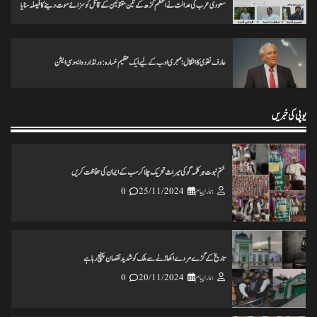
سعودی عرب کی عدالت نے اعظم گڑھ کے تین مقتولین کے قاتل کو سزائے موت دینے کا فیصلہ سنایا
ہمارا پیام
20/11/2024
0
عارف نقوی کا انتقال؛ مہجری ادب کے لیے ایک عظیم خسارہ: ورلڈ اردو ایسوسی ایشن
انس مسرور انصاری کی کتاب ’’عکس اورامکان ‘‘ کی رسم رونمائی
ہمارا پیام
18/11/2024
0
یوپی کی خبریں
ختم نبوت ہر کلمہ گو کی میراث تحریک چلاکرسب کے ایمان کی حفاظت کریں
ہمارا پیام
25/11/2024
0
تاریخ کے گڑے مردے اکھاڑنے سے ملک کو شدید نقصان پہنچ رہاہے
ہمارا پیام
20/11/2024
0