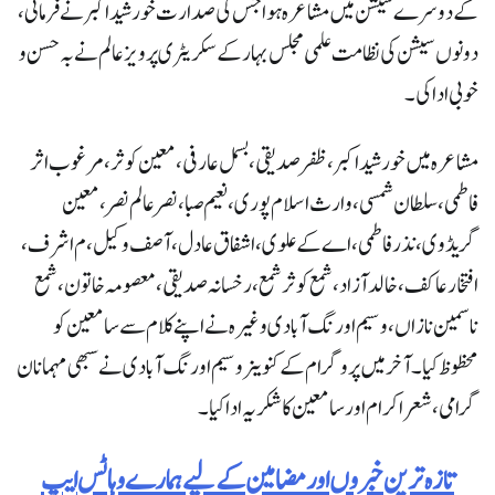
کے دوسرے سیشن میں مشاعرہ ہوا جس کی صدارت خورشید اکبر نے فرمائی،
دونوں سیشن کی نظامت علمی مجلس بہار کے سکریٹری پرویز عالم نے بہ حسن و
خوبی ادا کی ۔
مشاعرہ میں خورشید اکبر، ظفر صدیقی، بسمل عارفی، معین کوثر، مرغوب اثر
فاطمی، سلطان شمسی، وارث اسلام پوری، نعیم صبا، نصر عالم نصر، معین
گریڈوی، نذر فاطمی، اے کے علوی، اشفاق عادل، آصف وکیل، م اشرف،
افتخار عاکف، خالد آزاد، شمع کوثر شمع، رخسانہ صدیقی، معصومہ خاتون، شمع
ناسمین نازاں، وسیم اورنگ آبادی وغیرہ نے اپنے کلام سے سامعین کو
محظوظ کیا۔ آخر میں پروگرام کے کنوینر وسیم اورنگ آبادی نے سبھی مہمانان
گرامی، شعرا کرام اور سامعین کا شکریہ ادا کیا۔
تازہ ترین خبروں اور مضامین کے لیے ہمارے وہاٹس ایپ