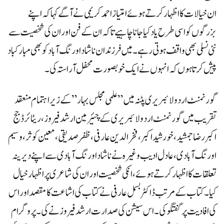
ان خیالات کا اظہار کرتے ہوئے امتیاز احمد کریمی نے آگے کہا کہ اپنے
بزرگوں کو اسی طرح یاد کیا جاناچاہیے تاکہ ان کے فن اور ان کی شخصیت سے
نئی نسلی بھی واقف ہوتی رہے۔ میں فرزندان ناشاد اورنگ آباد کو بھی مبارکباد
پیش کرتا ہوں کہ انہوں نے ایک خوبصورت محفل آراستہ کی۔
گورنمنٹ اردو لائبریری پٹنہ میں ” علمی مجلس بہار ” کے زیراہتمام منعقد
تقریب میں گورنمنٹ اردو لائبریری کے چئیرمین ارشد فیروز، ریٹائرڈ جج
اکبر رضا جمشید، خورشید اکبر، فخرالدین عارفی، ظفر صدیقی، معین کوثر، وسیم
اورنگ آبادی،عادل ادیب وغیرہ نے ناشاد اورنگ آبادی سے اپنے دیرینہ
تعلقات کا اظہار کرتے ہوئے، انکی شخصیت اور ان کی شاعری پر اظہار خیال
کیا۔ کتاب کے مرتب ڈاکٹر بسمل عارفی نے کتاب کی اشاعت کا مقصد اور اس
کی افادیت پر گفتگو کی۔ اس سیشن کی صدارت ارشد فیروز نے کی۔ پروگرام