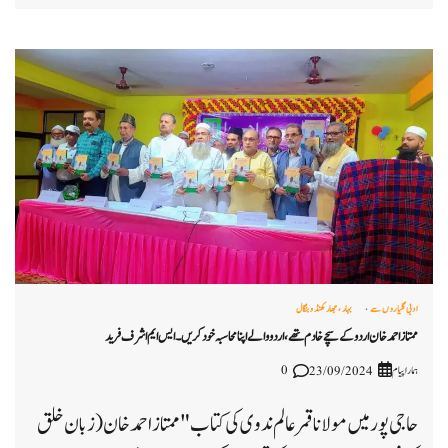
ادبی گلیاروں سے
بہار، جھارکھنڈ و بنگال
ممتاز احمد خان اردو کے سچے خادم تھے، اردو والے اپنا محاسبہ خود کریں ۔ایس ایم اشرف فرید
ہمارا پیام
0
23/09/2024
حاجی پور میں مولانا قمر عالم ندوی کی کتاب "ممتاز احمد خان (زبان خلق