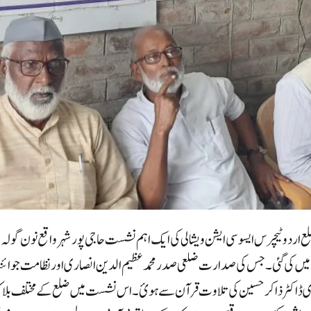
ع اردو ٹیچرس ایسوسی ایشن ویشالی کی ایک اہم نشست حاجی پور شہر واقع نون گولہ 
 میں کی گئی۔جس کی صدارت ضلعی صدر محمد عظیم الدین انصاری اور نظامت جوائ
ری ڈاکٹر ذاکر حسین کی تلاوت قرآن سے ہوئ۔اس نشست میں ضلع کے مختلف بلا