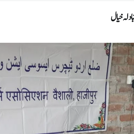
بادلہ خیال