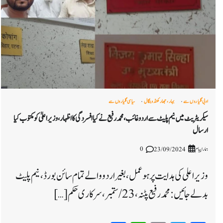
ادبی گلیاروں سے
بہار، جھارکھنڈ و بنگال
سیاسی گلیاروں سے
سیکریٹریٹ میں نیم پلیٹ سے اردو غائب، محمد رفیع نے کیا افسردگی کا اظہار، وزیر اعلیٰ کو مکتوب کیا
ارسال
ہمارا پیام
0
23/09/2024
وزیر اعلی کی ہدایت پر ہو عمل، بغیر اردو والے تمام سائن بورڈ، نیم پلیٹ
بدلے جائیں : محمد رفیع پٹنہ، 23/ ستمبر، سرکاری حکم […]