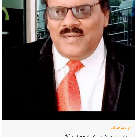
بہار، جھارکھنڈ و بنگال