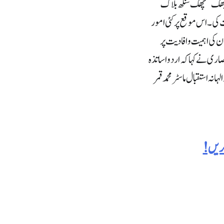
مبھک شکچھک سنگھ بلاک
ت کی۔اس موقع پر کئی امور
 کی اہمیت و افادیت پر
اری نے کہا کہ اردو اساتذہ
 استقبال ماسٹر محمد قمر
کریں!