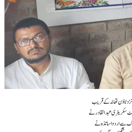
نزد ٹاؤن تھانہ کے قریب
نٹ سکریٹری عبدالقادر نے
ک سے اردو اساتذہ نے