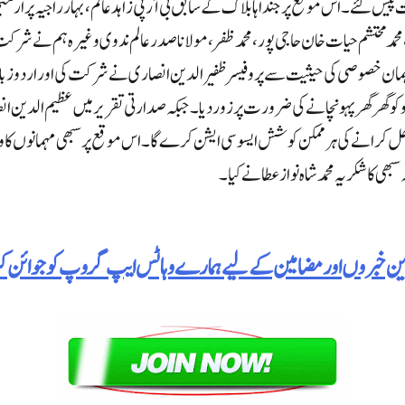
پیش کئے۔اس موقع پر جنداہا بلاک کے سابق بی آر پی زاہد عالم،بہار راجیہ پرار
ی،محمد محتشم حیات خان حاجی پور،محمد ظفر،مولانا صدر عالم ندوی وغیرہ ہم نے شرک
ہ مہمان خصوصی کی حیثیت سے پروفیسر ظفیر الدین انصاری نے شرکت کی اور اردو زبان
و گھر گھر پہونچانے کی ضرورت پر زور دیا۔جبکہ صدارتی تقریر میں عظیم الدین انص
رانے کی ہر ممکن کوشش ایسوسی ایشن کرے گا۔اس موقع پر سبھی مہمانوں کا والہانہ
ی کا شکریہ محمد شاہ نواز عطا نے کیا۔
رین خبروں اور مضامین کے لیے ہمارے وہاٹس ایپ گروپ کو جوائن 