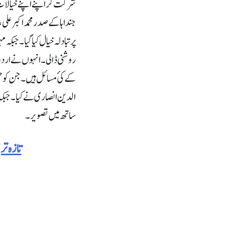
شرکت کر اپنے اپنے خیالات 
جنداہا کے صدر محمد اکبر عل
پر تبادلہ خیال کیا گیا۔جبک
روشنی ڈالی۔انہوں نے اردو ک
کے کئ مسائل ہیں۔جن کو حل ک
الدین انصاری نے کیا۔جبکہ سبھ
ساتھ میں تصویر۔
تازہ ت