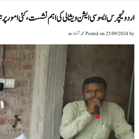
اردو ٹیچرس ایسوسی ایشن ویشالی کی اہم نشست، کئی امور پر ت
by
25/09/2024
Posted on
محمد شہنواز عطا