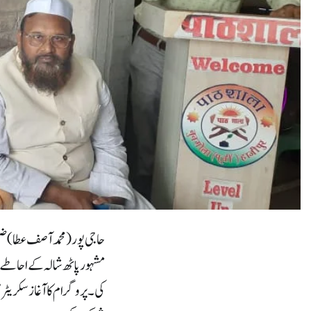
حاجی پور (محمد آصف عطا) ضل
مشہور پاٹھ شالہ کے احاطے
کی۔پروگرام کا آغاز سکریٹ