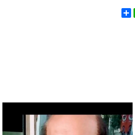
WhatsApp
Share
Em
T