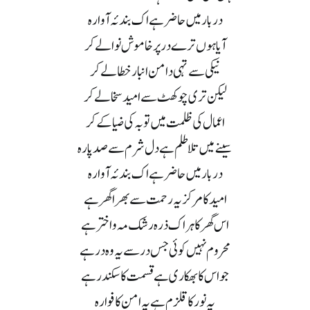
دربار میں حاضر ہے اک بندئہ آوارہ
آیا ہوں ترے در پر خاموش نوا لے کر
نیکی سے تہی دامن انبار خطا لے کر
لیکن تری چوکھٹ سے امید سخا لے کر
اعمال کی ظلمت میں توبہ کی ضیا کے کر
سینے میں تلاطلم ہے دل شرم سے صد پارہ
دربار میں حاضر ہے اک بندئہ آوارہ
امید کا مرکز یہ رحمت سے بھرا گھر ہے
اس گھر کا ہر اک ذرہ رشک مہ و اختر ہے
محروم نہیں کوئی جس در سے یہ وہ در ہے
جو اس کا بھکاری ہے قسمت کا سکندر ہے
یہ نور کا قلزم ہے یہ امن کا فوارہ