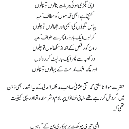
اپنی بگڑی ہوئی ہر بات بنا لوں تو چلوں
کھنچتا ہے ابھی قدموں کو مطاف کعبہ
پیاس تلوؤں کی ابھی اور بجھا لوں تو چلوں
کرلوں ایک بار ذرا پھر سے طواف کعبہ
روح کو رقص کے انداز سکھا لوں تو چلوں
در کعبہ سے پھر ایک بار لپٹ کر رو لوں
اور کچھ اشک ندامت کے بہا لوں تو چلوں
حضرت مولانا مفتی محمد تقی عثمانی صاحب مدظلہ العالی کے یہ اشعار بھی ذہن
میں گردش کر رہے تھے ، اپنی خطاؤں پر نادم و شرمندہ تھا اور یہی کیفیت
تھی کہ
الہی تیری چوکھٹ پر بھکاری بن کے آیا ہوں