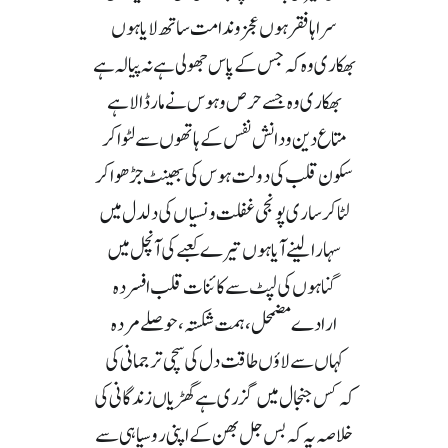
سراہا فقر ہوں عجز و ندامت ساتھ لایا ہوں
بھکاری وہ کہ جس کے پاس جھولی ہے نہ پیالہ ہے
بھکاری وہ جسے حرص و ہوس نے مار ڈالا ہے
متاع دین و دانش نفس کے ہاتھوں سے لٹوا کر
سکون قلب کی دولت ہوس کی بھینٹ جڑھوا کر
لٹا کر ساری پونجی غفلت و نسیاں کی دلدل میں
سہارا لینے آیا ہوں تیرے کعبے کی آنچل میں
گناہوں کی لپٹ سے کائنات قلب افسردہ
ارادے مضمحل ،ہمت شکستہ ،حوصلے مردہ
کہاں سے لاؤں طاقت دل کی سچی ترجمانی کی
کہ کس جنجال میں گزری ہے گھڑیاں زندگانی کی
خلاصہ یہ کہ بس جل بھن کے اپنی روسیاہی سے