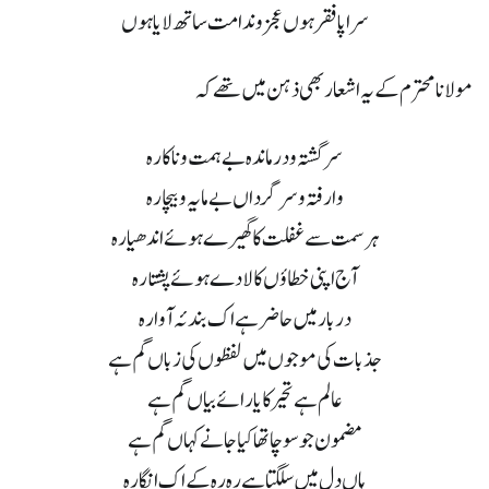
سراپا فقر ہوں عجز و ندامت ساتھ لایا ہوں
مولانا محترم کے یہ اشعار بھی ذہن میں تھے کہ
سرگشتہ و درماندہ بے ہمت و ناکارہ
وارفتہ و سرگرداں بے مایہ وبیچارہ
ہر سمت سے غفلت کا گھیرے ہوئے اندھیارہ
آج اپنی خطاؤں کا لادے ہوئے پشتارہ
دربار میں حاضر ہے اک بندئہ آوارہ
جذبات کی موجوں میں لفظوں کی زباں گم ہے
عالم ہے تحیر کا یارائے بیاں گم ہے
مضمون جو سوچا تھا کیا جانے کہاں گم ہے
ہاں دل میں سلگتا ہے رہ رہ کے اک انگارہ