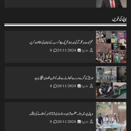
انس مسرور انصاری کی کتاب ’’عکس اورامکان ‘‘ کی رسم رونمائی
ہمارا پیام
18/11/2024
0
یوپی کی خبریں
ختم نبوت ہر کلمہ گو کی میراث تحریک چلاکرسب کے ایمان کی حفاظت کریں
ہمارا پیام
25/11/2024
0
تاریخ کے گڑے مردے اکھاڑنے سے ملک کو شدید نقصان پہنچ رہاہے
ہمارا پیام
20/11/2024
0
ہرپال پور میں جلسہ عظمت قران و دستاربندی 23/نومبر کو علماء نے کی میٹنگ
ہمارا پیام
20/11/2024
0