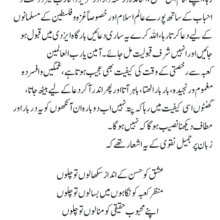
احباب کے ساتھ پورے عالم اسلام اور خصوصاً غزہ و فلسطین کے مسلمانوں
کے لیے دعا کرتا رہا ،اللہ کرے یہ ساری دعائیں بار گاہ ایزدی میں قبول ہو
جائیں اور انہیں شرف قبولیت مل جائے ۔آمین یا رب العالمین
کعبہ سے رخصتی کے وقت کی کیفیت بھی عجیب ہوتا ہے ،غمگین و افسردہ
مغموم و رنجیدہ ،بار بار اٹھتا ، باہر آتا اور پھر اندر آکر دعا کے لیے بیٹھ جاتا ،
گھنٹوں اسی کیفیت میں رہا کہ پتہ نہیں اب دوبارہ ان آنکھوں کو یہ دربار اور
مطاف دیکھنا نصیب ہوگا کہ نہیں ہوگا ۔
زبان پر جمیل نقوی کے یہ اشعار تھے کہ
عشق کو حسن کے انداز سکھا لوں تو چلوں
منظر کعبہ کو نگاہوں میں بسا لوں تو چلوں
اپنے محبوب حقیقی کو منا لوں تو چلوں