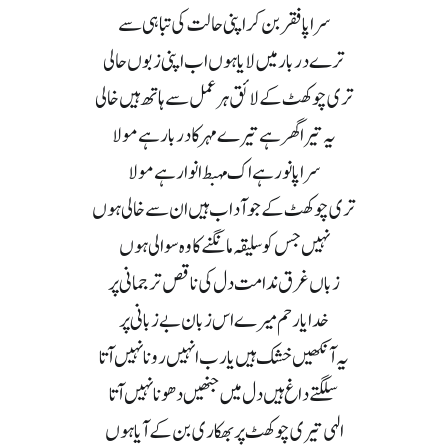
سراپا فقر بن کر اپنی حالت کی تباہی سے
ترے دربار میں لایا ہوں اب اپنی زبوں حالی
تری چوکھٹ کے لائق ہر عمل سے ہاتھ ہیں خالی
یہ تیرا گھر ہے تیرے مہر کا دربار ہے مولا
سراپا نور ہے اک مہبط انوار ہے مولا
تری چوکھٹ کے جو آداب ہیں ان سے خالی ہوں
نہیں جس کو سلیقہ مانگنے کا وہ سوالی ہوں
زباں غرق ندامت دل کی ناقص ترجمانی پر
خدایا رحم میرے اس زبان بے زبانی پر
یہ آنکھیں خشک ہیں یارب انہیں رونا نہیں آتا
سلگتے داغ ہیں دل میں جنھیں دھونا نہیں آتا
الہی تیری چوکھٹ پر بھکاری بن کے آیا ہوں