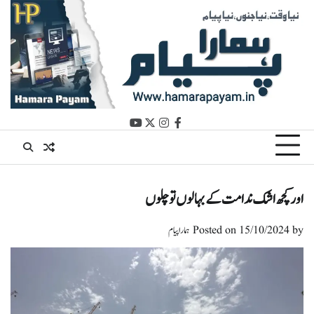
Ski
t
conten
youtube
instagram
twitter
facebook
اور کچھ اشک ندامت کے بہا لوں تو چلوں
by
15/10/2024
Posted on
ہمارا پیام