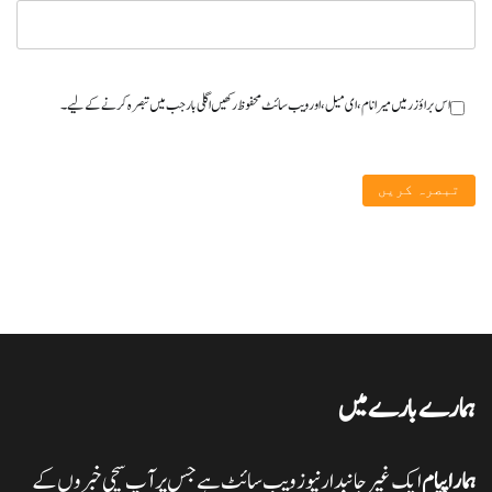
اس براؤزر میں میرا نام، ای میل، اور ویب سائٹ محفوظ رکھیں اگلی بار جب میں تبصرہ کرنے کےلیے۔
ہمارے بارے میں
ہمارا پیام
ایک غیر جانبدار نیوز ویب سائٹ ہے جس پر آپ سچی خبروں کے