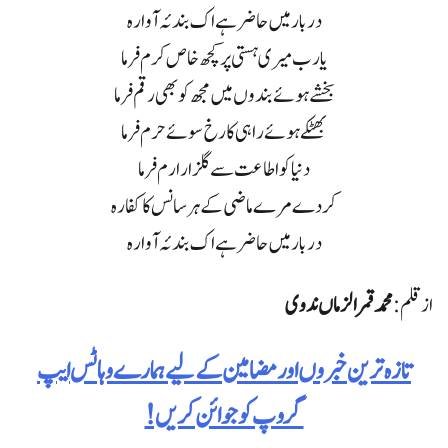
دربار میں حاضر ہے اک بندئہ آوارہ
یارب میری ہستی پر کچھ خاص کرم فرما
بخشے ہوئے بندوں میں مجھ کو بھی رقم فرما
بھٹکے ہوئے راہی کا رخ سوئے حرم فرما
دنیا کو اطاعت سے گلزار ارم فرما
کردے مرے ماضی کے ہر سانس کا کفارہ
دربار میں حاضر ہے اک بندئہ آوارہ
ازقلم:
محمد قمر الزماں ندوی
تازہ ترین خبروں اور مضامین کے لیے ہمارے وہاٹس ایپ
گروپ کو جوائن کریں!