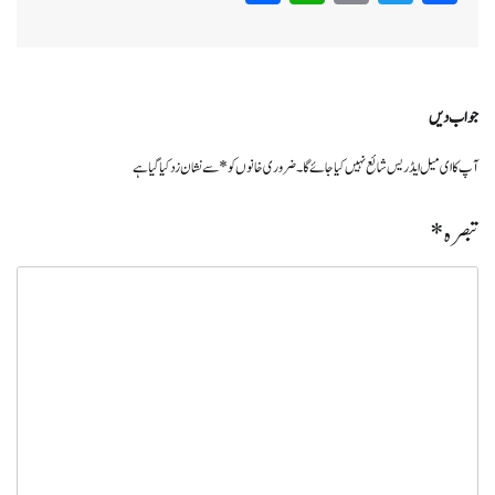
جواب دیں
آپ کا ای میل ایڈریس شائع نہیں کیا جائے گا۔
ضروری خانوں کو
*
سے نشان زد کیا گیا ہے
تبصرہ
*