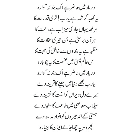
دربار میں حاضر ہے اک بندئہ آوارہ
یہ کعبہ کرشمہ ہے یارب! تری قدرت کا
ہر لمحہ یہاں جاری میزاب ہے رحمت کا
ہر آن برستی ہے ہن تیری سخاوت کا
مظہر ہے یہ بندوں سے خالق کی محبت کا
اس عالم پستی میں عظمت کا یہ چوبارہ
دربار میں حاضر ہے اک بندئہ آوارہ
یارب مجھے دنیا میں جینے کا قرینہ دے
میرے دل ویراں کو الفت کا خزینہ دے
سیلاب معاصی میں طاعت کا سفینہ دے
ہستی کے اندھیروں کو انوار مدینہ دے
پھر دہر پہ چھا جائے ایمان کا اجیارہ