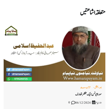
متعلقہ اشاعتیں
جمعہ اسپیشل
قرآن و حدیث
سورۃ یونس: ایک مختصر تعارف
ہمارا پیام
0
06/12/2024