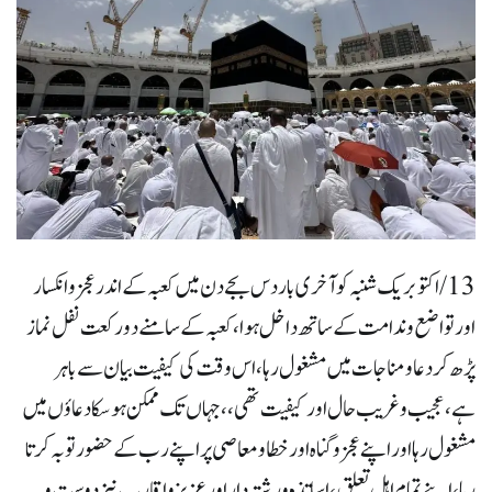
13/ اکتوبر یک شنبہ کو آخری بار دس بجے دن میں کعبہ کے اندر عجز و انکسار
اور تواضع و ندامت کے ساتھ داخل ہوا، کعبہ کے سامنے دو رکعت نفل نماز
پڑھ کر دعا و مناجات میں مشغول رہا ،اس وقت کی کیفیت بیان سے باہر
ہے،عجیب و غریب حال اور کیفیت تھی ، ،جہاں تک ممکن ہوسکا دعاؤں میں
مشغول رہا اور اپنے عجز و گناہ اور خطا و معاصی پر اپنے رب کے حضور توبہ کرتا
رہا ،اپنے تمام اہل تعلق،اساتذہ و رشتہ دار اور عزیز و اقارب نیز دوست و