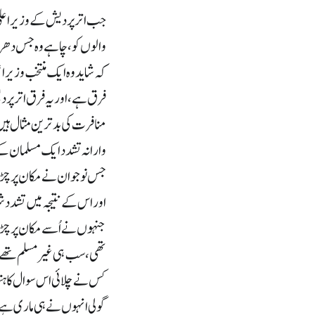
جب اترپردیش کے وزیراعلیٰ ی
والوں کو، چاہے وہ جس دھرم
کہ شاید وہ ایک منتخب وزیراع
فرق ہے، اور یہ فرق اترپرد
منافرت کی بدترین مثال ہیں۔
وارانہ تشدد ایک مسلمان کے گ
جس نوجوان نے مکان پر چڑھ کر 
اور اس کے نتیجہ میں تشدد 
جنہوں نے اُسے مکان پر چڑھن
تھی، سب ہی غیر مسلم تھے ا
کس نے چلائی اس سوال کا ہنو
گولی انہوں نے ہی ماری ہے۔ 