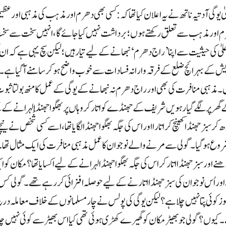
وگی آدتیہ ناتھ نے یہ اعلان کیا تھا کہ: کسی بھی دھرم اور مذہب کی مذہبی اور ع
 اور مذہب سے تعلق رکھتے ہوں؛ برداشت نہیں کیا جائےگا، انہیں سخت سے سخت س
لیٰ کی حیثیت سے اپنا ’راج دھرم‘ نبھانے کے لیے تیار ہیں؛ لیکن سچ یہی ہے کہ ان کی
یش کے بہرائچ ضلع کے فرقہ وارانہ فسادات سے خوب واضح ہوکر سامنے آگیا ہے۔
 مذہبی منافرت کی بھی اور راج دھرم نہ نبھانے کے یوگی کے عمل کا منھ بولتا ثبو
ھر پر لگے گیارہویں شریف کے جھنڈے کو اتار کر وہاں پر بھگوا جھنڈا لہرانے کے نتیج
سبز جھنڈا کھینچ کر اتارا اور اس کی جگہ بھگوا جھنڈا لگایا تھا، اسے کسی شْخص نے نیچ
شروع ہوگیا۔ گولی سے مرنے والے نوجوان کا عمل مذہبی منافرت کی ایک مثال تھا۔
ے اور سبز جھنڈا اتار کر اس کی جگہ بھگوا جھنڈا لہرانے کےلیے اکسایا تھا؟ مکان ک
ور اُس نوجوان کی سبز جھنڈا اتارنے کےلیے حوصلہ افزائی کررہے تھے۔ گولی کس 
ز کوئی پتا نہیں چلا ہے؟ لیکن یوگی کی پولس نے چار مسلمانوں کے خلاف معاملہ درج 
کیوں؟ گولی جو بھیڑ مکان کو گھیرے کھڑی ہوئی تھی کیا اس بھیڑ سے کوئی نہیں چلا