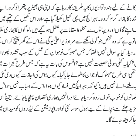
نے کےلیے ہندوتوادیوں کا یہ طریقۂ کار رہا ہے کہ اپنی ہی بھیڑ پر پتھراؤ کرو۔ اپن
شدد کا بازار گرم کردو۔ بہرائچ میں یہی کھیل کھیلا گیا ہے، اور اس کھیل کے نتیجے م
گ اپنے گاؤں اور دیہاتوں سے محفوظ مقامات پر منتقل ہوگیے ہیں، لوگوں کا بھاری 
یہ ہے کہ وہ شخص جو گولی لگنے سے مرا وزیراعلیٰ یوگی نے اس کے گھر پہنچ کر اس کے 
 دیا۔ کیا یہ سوال نہیں اٹھتا کہ جس مہلوک نوجوان کے عمل کے سبب تشدد پھوٹا 
ی؟ کیا یہ کھلی ہوئی عصبیت نہیں ہے؟ افسوس کی بات یہ ہے کہ جس طرح گجرات م
ئی تھی اسی طرح مہلوک نوجوان کا شو لے جایا گیا۔ کیوں؛ اس کی اجازت کیوں دی گئی
لنے والے نہیں ہیں؛ کیونکہ بہرائچ میں فساد کیوں ہوا، اس کے اسباب نہیں تلاش 
نوں کو خوب خوف زدہ کردیا جائے اور انہیں بھاری نقصان پہنچایا جائے۔ یقینا
ید جلنے سے بچانے کے لیے سِول سوسائٹی کو اور اپوزیشن کے لیڈروں کو میدان میں ا
جاکر بیٹھ جائےگا۔