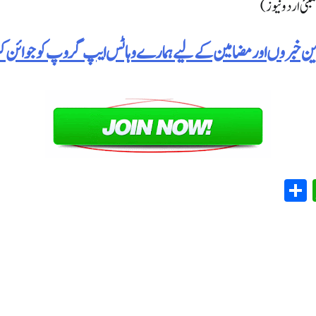
مبئی اردو نیوز)
رین خبروں اور مضامین کے لیے ہمارے وہاٹس ایپ گروپ کو جوائن 
WhatsApp
Share
Em
T