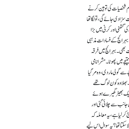
ظیم شخصیات کی توہین کرنے
زادی جائےگی، تو لگا تھا
 کتھنی اور کرنی میں بڑا
 بہرائچ کے فسادات مذہبی
ت بھی۔ بہرائچ میں فرقہ
ے میں پھوٹا۔ مشرا نامی
ے سے گولی ماردی، وہ مرگیا
 بھلا وہ کون لوگ تھے
و ایک بھیڑ گھیرے ہوئے
جانب سے چلائی گئی اور
کرلیا ہے، یہ معاملہ کہ
سکتا تھا؟ یہ سوال اس لیے