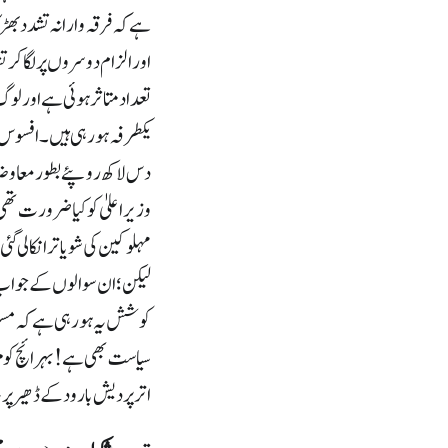
ہے کہ فرقہ وارانہ تشدد بھڑکا
اور الزام دوسروں پر لگاکر ت
تعداد متاثر ہوئی ہے اور لو
یکطرفہ ہورہی ہیں۔ افسوس تو 
دس لاکھ روپئے بطور معاوضہ
وزیراعلیٰ کو کیا ضرورت تھ
مہلوکین کی شویاترا نکالی گ
لیکن؛ ان سوالوں کے جواب م
کوشش یہ ہورہی ہے کہ مسلما
سیاست بھی ہے! بہرائچ کو مز
اترپردیش بارود کے ڈھیر پر 