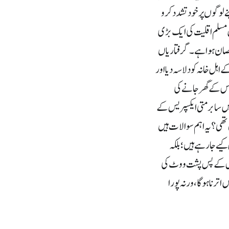
ے لوگوں پر خود تشدد کرو
یں مسلم اقلیت کی ایک بڑی
نقصان ہوا ہے۔ گرفتاریاں
اہل خانہ کو دلاسہ دیا اور
اس کے گھر جانے کی
یں سابرمتی ایکسپریس کے
 تھی؟ یہ اہم سوالات ہیں
کیے جارہے ہیں؛ بلکہ
ً اس کے پس پشت ووٹ کی
ترنا ہوگا، ورنہ پورا