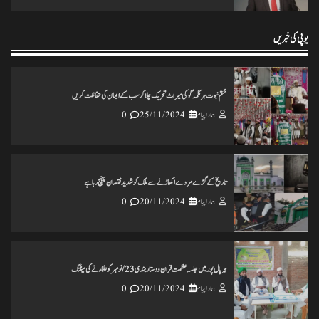
انس مسرور انصاری کی کتاب ’’عکس اورامکان ‘‘ کی رسم رونمائی
ہمارا پیام
18/11/2024
0
یوپی کی خبریں
ختم نبوت ہر کلمہ گو کی میراث تحریک چلاکرسب کے ایمان کی حفاظت کریں
ہمارا پیام
25/11/2024
0
تاریخ کے گڑے مردے اکھاڑنے سے ملک کو شدید نقصان پہنچ رہاہے
ہمارا پیام
20/11/2024
0
ہرپال پور میں جلسہ عظمت قران و دستاربندی 23/نومبر کو علماء نے کی میٹنگ
ہمارا پیام
20/11/2024
0