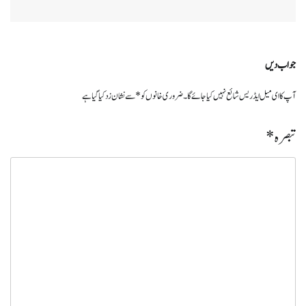
جواب دیں
آپ کا ای میل ایڈریس شائع نہیں کیا جائے گا۔
ضروری خانوں کو
*
سے نشان زد کیا گیا ہے
تبصرہ
*