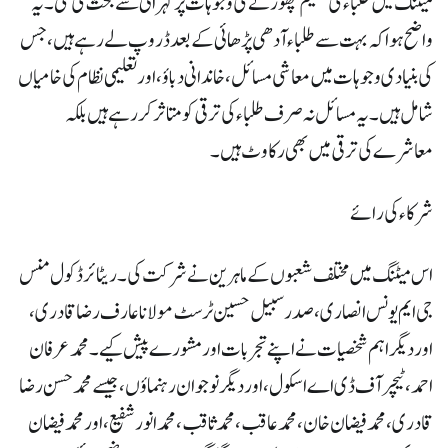
میٹنگ میں طلباء کی تعلیم چھوڑنے کی وجوہات پر گہرائی سے بحث کی گئی۔ یہ
واضح ہوا کہ بہت سے طلباء آدھی پڑھائی کے بعد ڈروپ لے رہے ہیں، جس
کی بنیادی وجوہات میں معاشی مسائل، خاندانی دباؤ، اور تعلیمی نظام کی خامیاں
شامل ہیں۔ یہ مسائل نہ صرف طلباء کی ترقی کو متاثر کر رہے ہیں بلکہ
معاشرے کی ترقی میں بھی رکاوٹ ہیں۔
شرکاء کی رائے
اس میٹنگ میں مختلف شعبوں کے ماہرین نے شرکت کی۔ ریٹائرڈ کول منس
جی ایم یونس انصاری، صدر سبیل حسین ٹرسٹ مولانا عارف رضا قادری،
اور دیگر اہم شخصیات نے اپنے تجربات اور مشورے پیش کیے۔ محمد عرفان
احمد، ٹیچر آف ڈی اے اسکول، اور دیگر نوجوان رہنماؤں، جیسے محمد حسن رضا
قادری، محمد فیضان خان، محمد عاقب، محمد ثاقب، محمد انور شفیع، اور محمد فیضان