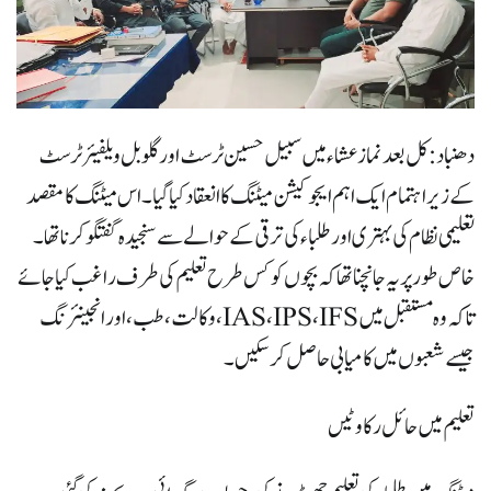
دھنباد : کل بعد نماز عشاء میں سبیل حسین ٹرسٹ اور گلوبل ویلفیئر ٹرسٹ
کے زیر اہتمام ایک اہم ایجوکیشن میٹنگ کا انعقاد کیا گیا۔ اس میٹنگ کا مقصد
تعلیمی نظام کی بہتری اور طلباء کی ترقی کے حوالے سے سنجیدہ گفتگو کرنا تھا۔
خاص طور پر یہ جانچنا تھا کہ بچوں کو کس طرح تعلیم کی طرف راغب کیا جائے
تاکہ وہ مستقبل میں IAS، IPS، IFS، وکالت، طب، اور انجینئرنگ
جیسے شعبوں میں کامیابی حاصل کر سکیں۔
تعلیم میں حائل رکاوٹیں