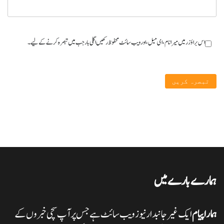
اس براؤزر میں میرا نام، ای میل، اور ویب سائٹ محفوظ رکھیں اگلی بار جب میں تبصرہ کرنے کےلیے۔
ہمارے بارے میں
ہمارا پیام
ایک غیر جانبدار نیوز ویب سائٹ ہے جس پر آپ سچی خبروں کے