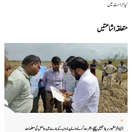
لیا حراست میں
متعلقہ اشاعتیں
بہار
ڈی ایم مشہور بریلا جھیل پہنچے، ہجرت کرنے والے پرندوں کے بارے میں حاصل کی معلومات