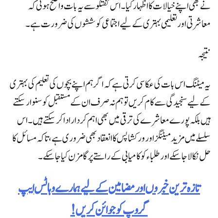
نے بھی اپنے خیالات کا اظہار کیا۔ اس گفتگو سے یہ بات واضح ہوئی کہ
معاشرتی اور تعلیمی بہتری کے لیے اجتماعی کوششوں کی ضرورت ہے۔
نتیجہ
یہ میٹنگ اس بات کی عکاسی کرتی ہے کہ اگر ہم اپنے بچوں کی تعلیم کی بہتری
کے لیے سنجیدگی سے کام کریں تو ہم نہ صرف ان کے مستقبل کو سنوار سکتے
ہیں بلکہ پورے معاشرے کی ترقی میں بھی اہم کردار ادا کر سکتے ہیں۔ اس
سلسلے میں مزید میٹنگز اور ورکشاپس کا انعقاد بھی ضروری ہے، تاکہ مسائل کا
حل نکالا جا سکے اور طلباء کو کامیابی کے راستے پر گامزن کیا جا سکے۔
تازہ ترین خبروں اور مضامین کے لیے ہمارے وہاٹس ایپ
گروپ کو جوائن کریں!