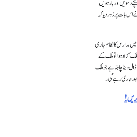
چے دسویں اور بارہویں
 اس بات پر زور دیا کہ
میں مدارس کا نظام جاری
 آزاد ہو ا تو ملک کے
ال دینا چاہتا ہے جو ملک
وجہد جاری رہے گی۔
کریں!