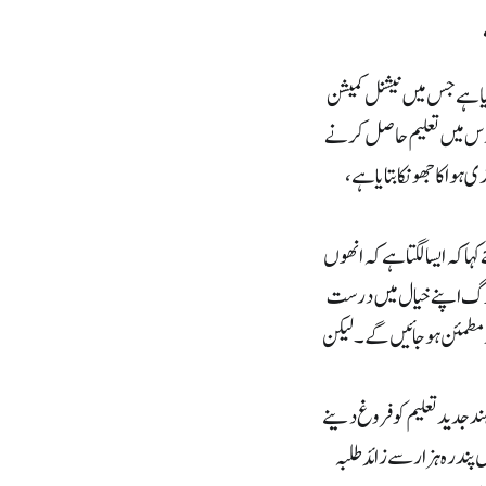
دم کیا ہے جس میں نیشنل کمیشن
دارس میں تعلیم حاصل کرنے
ا کا جھونکا بتایا ہے ،
ا کہ ایسا لگتا ہے کہ انھوں
 لوگ اپنے خیال میں درست
 مطمئن ہو جائیں گے ۔ لیکن
ند جدید تعلیم کو فروغ دینے
پندرہ ہزار سے زائد طلبہ