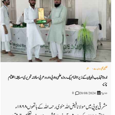
تعلیمی گلیاروں سے
مئو
ندوۃ تہذیب البیان کے زیر اہتمام یک روزہ علمی وادبی ، اردو عربی سالانہ تحریری مسابقہ اختتام
پزیر
ہمارا پیام
0
28/08/2024
مشرقی یوپی میں مولانا فیض اللہ مئوی رحمہ اللہ کے ہاتھوں ۱۸۶۸ء