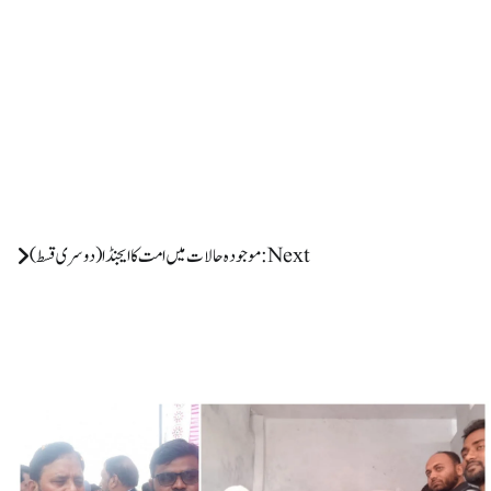
Next:
موجودہ حالات میں امت کا ایجنڈا (دوسری قسط)