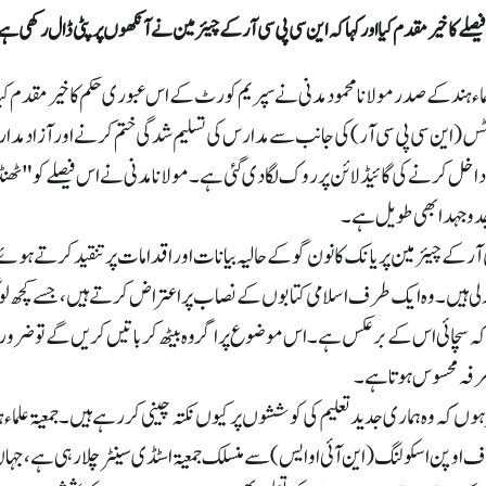
فیصلے کا خیرمقدم کیا او رکہا کہ این سی پی سی آر کے چیئرمین نے آنکھوں پر پٹی ڈال رکھی ہے
توبر: جمعیۃ علماء ہند کے صدر مولانا محمود مدنی نے سپریم کورٹ کے اس عبوری حکم کا خیرمق
ئٹس (این سی پی سی آر) کی جانب سے مدارس کی تسلیم شدگی ختم کرنے اور آزاد م
خل کرنے کی گائیڈلائن پر روک لگادی گئی ہے۔ مولانا مدنی نے اس فیصلے کو "ٹھنڈی ہو
 جدوجہد ابھی طویل ہے۔
آر کے چیئرمین پریانک کانون گو کے حالیہ بیانات اور اقدامات پر تنقید کرتے ہوئے کہ
 لی ہیں ۔ وہ ایک طرف اسلامی کتابوں کے نصاب پر اعتراض کرتے ہیں، جسے کچھ
کہ سچائی اس کے برعکس ہے ۔ اس موضوع پر اگر وہ بیٹھ کر باتیں کریں گے تو ضرور
طرفہ محسوس ہوتا ہے ۔
ہوں کہ وہ ہماری جدید تعلیم کی کوششوں پر کیوں نکتہ چینی کر رہے ہیں۔ جمعیۃ علماء ہ
ف اوپن اسکولنگ (این آئی او ایس) سے منسلک جمعیۃ اسٹڈی سینٹر چلا رہی ہے، جہاں 