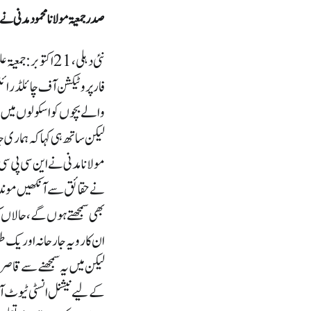
صدر جمعیۃ مولانا محمود مدنی نے 
نئی دہلی، 21 اک
فار پروٹیکشن آف چائلڈ را
والے بچوں کو اسکولوں میں دا
لیکن ساتھ ہی کہا کہ ہماری
مولانا مدنی نے این سی پی سی 
نے حقائق سے آنکھیں موند
بھی سمجھتے ہوں گے ، حالاں 
ان کا رویہ جارحانہ اور یک 
لیکن میں یہ سمجھنے سے قاصر 
کے لیے نیشنل انسٹی ٹیوٹ آ