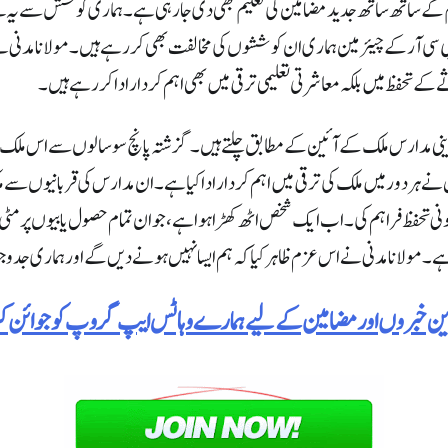
لیم کے ساتھ ساتھ جدید مضامین کی تعلیم بھی دی جا رہی ہے۔ ہماری کوشش سے یہ ب
 سی آر کے چیئرمین ہماری ان کوششوں کی مخالفت بھی کر رہے ہیں۔ مولانا مدنی نے
ے تحفظ میں بلکہ معاشرتی تعلیمی ترقی میں بھی اہم کردار ادا کر رہے ہیں۔
 دینی مدارس ملک کے آئین کے مطابق چلتے ہیں۔ گزشتہ پانچ سو سالوں سے اس ملک 
ہر دور میں ملک کی ترقی میں اہم کردار ادا کیا ہے۔ ان مدارس کی قربانیوں سے ملک
نی تحفظ فراہم کی۔ اب ایک شخص اٹھ کھڑا ہوا ہے، جو ان تمام حصول یابیوں پر مٹی ڈ
ے۔مولانا مدنی نے اس عزم ظاہر کیا کہ ہم ایسا نہیں ہونے دیں گے اور ہماری جد
رین خبروں اور مضامین کے لیے ہمارے وہاٹس ایپ گروپ کو جوائن 