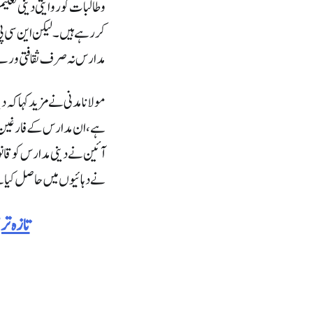
وطالبات کو روایتی دینی تع
کررہے ہیں ۔ لیکن این سی پی
مدارس نہ صرف ثقافتی ورثے ک
مولانا مدنی نے مزید کہا کہ
ہے، ان مدارس کے فارغین نے 
آئین نے دینی مدارس کو قانو
نے دہائیوں میں حاصل کیا ہ
تازہ ت