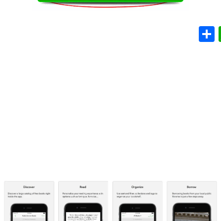
WhatsApp
Share
Em
T