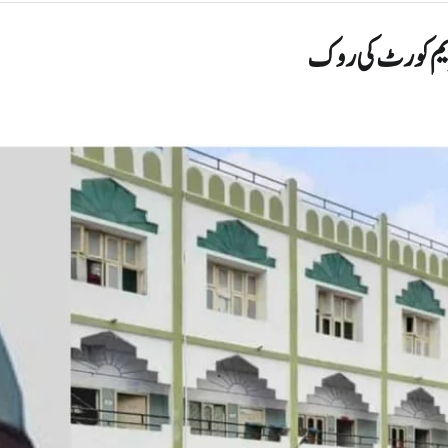
پریم کورٹ کی روک