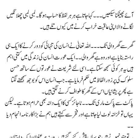
آئے پھینکنا سیکھیں ۔۔۔ کہا جاتا ہے ہر ہر لفظ کا حساب ہوگا ۔ لمبی لمبی چھلانگیں
لگانے والا اپنی عاقبت خراب کرنے میں کیوں تلے ہیں ۔
گھر سے گھر والی تک ۔۔۔ اللہ تعالیٰ نے انسان کی تنہائی کو دور کرنے کا ایک ہی
راستہ بنایا ہے اور وہ ہے گھر والی ۔۔ ایک عورت انسان کی زندگی میں کتنی اہم
ہیں یہ ہر کوئی سمجھ سکتا ہے ۔ اسی لئے شریعت نے عورتوں کے ساتھ حسن
سلوک کی پرزور الفاظ میں حکم فرمایا ہے ۔ جب انسان اس کو بوجھ سمجھنے لگتا
ہے پھر پریشانیاں اس کے گھر کا طواف کرنے لگتی ہیں ۔
پاکٹ سے پاکٹ ماری تک ۔۔ نا جائز کسی کا ایک دانہ بھی حرام ہوتا ہے ۔ لیکن
یہاں تو خزانہ لوٹ لیا جاتا ہے اور فخر سے کہتے ہیں ہم نے بڑا کارنامہ انجام دیا
۔۔
یہ تو چند نمونے ہیں جو یہاں پیش کئے گئے ہیں ۔ ورنہ ہر عنوان ایک داستان