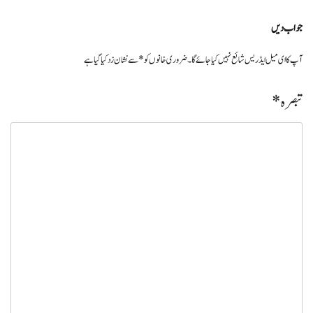
جواب دیں
آپ کا ای میل ایڈریس شائع نہیں کیا جائے گا۔
ضروری خانوں کو
*
سے نشان زد کیا گیا ہے
تبصرہ
*