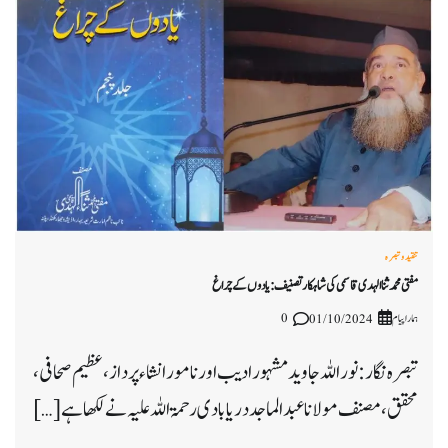
تنقید و تبصرہ
مفتی محمد ثنا الہدی قاسمی کی شاہکار تصنیف : یادوں کے چراغ
ہمارا پیام
0
01/10/2024
تبصرہ نگار: نور اللہ جاوید مشہور ادیب اور نامور انشاء پرداز، عظیم صحافی،
محقق، مصنف مولانا عبد الماجد دریا بادی رحمۃاللہ علیہ نے لکھا ہے […]