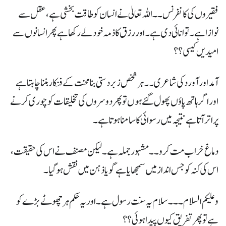
فقیروں کی کانفرنس ۔۔ اللہ تعالیٰ نے انسان کو طاقت بخشی ہے ، عقل سے
نوازا ہے ۔ توانائی دی ہے ۔ اور رزق کا ذمہ خود لے رکھا ہے پھر انسانوں سے
امیدیں کیسی ؟؟
آمد اور آورد کی شاعری ۔۔ ہر شخص زبردستی بنا محنت کے فنکار بننا چاہتا ہے
اور اگر ہاتھ پاؤں پھول گئے ہوں تو پھر دوسروں کی تخلیقات کو چوری کرنے
پر اتر آتاہے نتیجہ میں رسوائی کا سامنا ہوتا ہے ۔
دماغ خراب مت کرو ۔۔ مشہور جملہ ہے ۔ لیکن مصنف نے اس کی حقیقت ،
اس کی کنہ کو جس انداز میں سمجھایا ہے گویا ذہن میں نقش ہوگیا ۔
وعلیکم السلام ۔۔۔ سلام یہ سنت رسول ہے ۔ اور یہ حکم ہر چھوٹے بڑے کو
ہے تو پھر تفریق کیوں پیدا ہوئی ؟؟