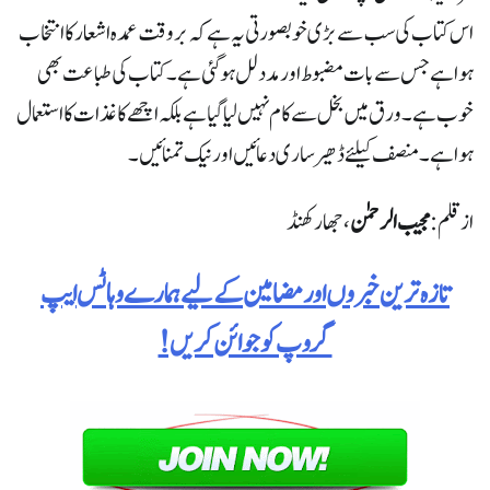
اس کتاب کی سب سے بڑی خوبصورتی یہ ہے کہ بر وقت عمدہ اشعار کا انتخاب
ہوا ہے جس سے بات مضبوط اور مددلل ہوگئی ہے ۔ کتاب کی طباعت بھی
خوب ہے ۔ ورق میں بخل سے کام نہیں لیا گیا ہے بلکہ اچھے کاغذات کا استعمال
ہوا ہے ۔ منصف کیلئے ڈھیر ساری دعائیں اور نیک تمنائیں ۔
ازقلم:
مجیب الرحمٰن
، جھارکھنڈ
تازہ ترین خبروں اور مضامین کے لیے ہمارے وہاٹس ایپ
گروپ کو جوائن کریں!