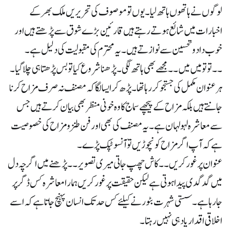
لوگوں نے ہاتھوں ہاتھ لیا ۔ یوں تو موصوف کی تحریریں ملک بھر کے
اخبارات میں شائع ہوتے رہتے ہیں قارئین بڑے شوق سے پڑھتے ہیں اور
خوب داد و تحسین سے نوازتے ہیں ۔ یہ محترم کی مقبولیت کی دلیل ہے ۔
۔۔ تو تو میں میں ۔۔ مجھے بھی ہاتھ لگی ۔ پڑھنا شروع کیا تو بس پڑھتا ہی چلا گیا ۔
ہر عنوان مکمل کی جستجو کررہا تھا ۔ پڑھ کر ایسا لگا کہ مصنف نہ صرف مزاح کرنا
جانتے ہیں بلکہ مزاح کے پیچھے سماج کا وہ خونی منظر بھی بیان کرتے ہیں جس
سے معاشرہ لہو لہان ہے ۔ یہ مصنف کی بھی اور فن طنز و مزاح کی خصوصیت
ہے کہ آپ اگر مزاح کو نچوڑیں تو آنسو ٹپک پڑے ۔
عنوان پر غور کریں ۔۔ کاش چھپ جاتی میری تصویر ۔۔ پڑھنے میں اگر چہ دل
میں گدگدی پیدا ہوتی ہے لیکن حقیقت پر غور کریں ہمارا معاشرہ کس ڈگر پر
جا رہا ہے ۔ سستی شہرت بٹورنے کیلئے کس حد تک انسان پہنچ جاتا ہے کہ اسے
اخلاقی اقدار یاد ہی نہیں رہتا ۔