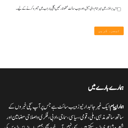
اس براؤزر میں میرا نام، ای میل، اور ویب سائٹ محفوظ رکھیں اگلی بار جب میں تبصرہ کرنے کےلیے۔
ہمارے بارے میں
ہمارا پیام
ایک غیر جانبدار نیوز ویب سائٹ ہے جس پر آپ سچی خبروں کے
ساتھ ساتھ مذہبی، ملی،قومی، سیاسی، سماجی، ادبی، فکری و اصلاحی مضامین اور
شعر وشاعری پڑھ سکتے ہیں۔ یہی نہیں آپ خود بھی ہمیں اپنے پاس پڑوس کی