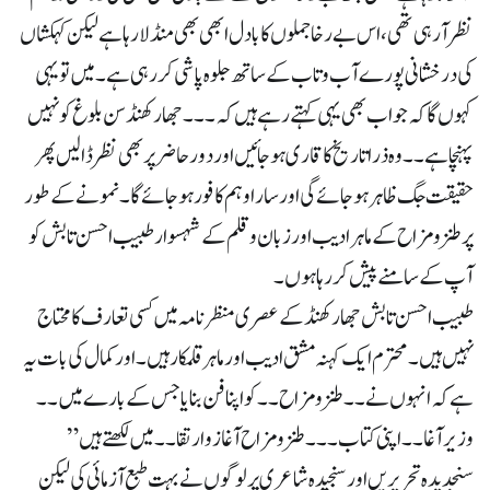
نظر آرہی تھی ، اس بے رخا جملوں کا بادل ابھی بھی منڈلا رہا ہے لیکن کہکشاں
کی درخشانی پورے آب و تاب کے ساتھ جلوہ پاشی کررہی ہے ۔ میں تو یہی
کہوں گا کہ جو اب بھی یہی کہتے رہے ہیں کہ۔۔۔ جھارکھنڈ سن بلوغ کو نہیں
پہنچا ہے۔۔ وہ ذرا تاریخ کا قاری ہوجائیں اور دور حاضر پر بھی نظر ڈالیں پھر
حقیقت جگ ظاہر ہو جائے گی اور سارا وہم کافور ہو جائے گا ۔ نمونے کے طور
پر طنز و مزاح کے ماہر ادیب اور زبان و قلم کے شہسوار طبیب احسن تابش کو
آپ کے سامنے پیش کررہا ہوں ۔
طبیب احسن تابش جھارکھنڈ کے عصری منظر نامہ میں کسی تعارف کا محتاج
نہیں ہیں ۔ محترم ایک کہنہ مشق ادیب اور ماہر قلمکار ہیں ۔ اور کمال کی بات یہ
ہے کہ انہوں نے ۔۔ طنز و مزاح ۔۔ کو اپنا فن بنایا جس کے بارے میں ۔۔
وزیر آغا ۔۔ اپنی کتاب ۔۔۔ طنز و مزاح آغاز و ارتقا ۔۔ میں لکھتے ہیں ”
سنجدیدہ تحریریں اور سنجیدہ شاعری پر لوگوں نے بہت طبع آزمائی کی لیکن