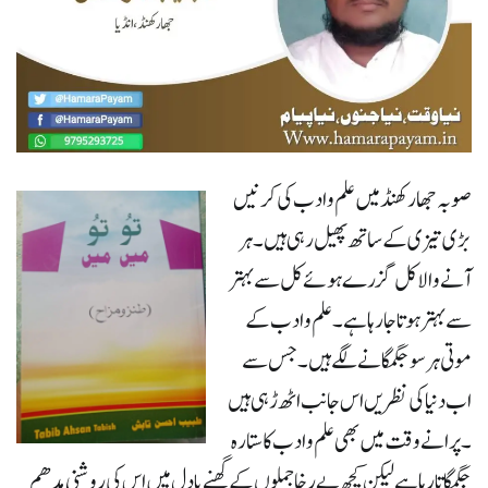
صوبہ جھارکھنڈ میں علم و ادب کی کرنیں
بڑی تیزی کے ساتھ پھیل رہی ہیں ۔ ہر
آنے والا کل گزرے ہوئے کل سے بہتر
سے بہتر ہوتا جارہا ہے ۔ علم و ادب کے
موتی ہر سو جگمگانے لگے ہیں ۔ جس سے
اب دنیا کی نظریں اس جانب اٹھ ڑہی ہیں
۔ پرانے وقت میں بھی علم و ادب کا ستارہ
جگمگاتا رہا ہے لیکن کچھ بے رخا جملوں کے گھنے بادل میں اس کی روشنی مدھم