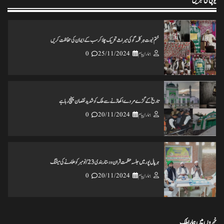
یوپی کی خبریں
ختم نبوت ہر کلمہ گو کی میراث تحریک چلاکرسب کے ایمان کی حفاظت کریں
ہمارا پیام
25/11/2024
0
تاریخ کے گڑے مردے اکھاڑنے سے ملک کو شدید نقصان پہنچ رہاہے
ہمارا پیام
20/11/2024
0
ہرپال پور میں جلسہ عظمت قران و دستاربندی 23/نومبر کو علماء نے کی میٹنگ
ہمارا پیام
20/11/2024
0
خبروں میں ہمارا ملک
انس مسرور انصاری کی کتاب ’’عکس اورامکان ‘‘ کی رسم رونمائی