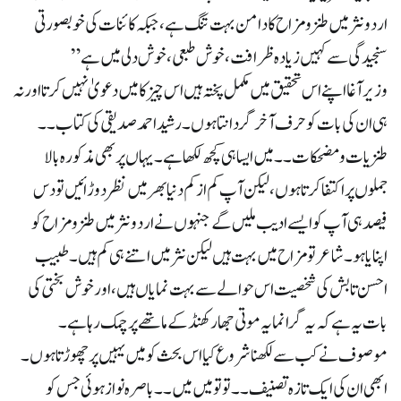
اردو نثر میں طنز و مزاح کا دامن بہت تنگ ہے، جبکہ کائنات کی خوبصورتی
سنجیدگی سے کہیں زیادہ ظرافت ، خوش طبعی ، خوش دلی میں ہے”
وزیر آغا اپنے اس تحقیق میں مکمل پختہ ہیں اس چیز کا میں دعویٰ نہیں کرتا اور نہ
ہی ان کی بات کو حرف آخر گردانتا ہوں ۔ رشید احمد صدیقی کی کتاب ۔۔
طنزیات و مضحکات ۔۔ میں ایسا ہی کچھ لکھا ہے ۔ یہاں پر بھی مذکورہ بالا
جملوں پر اکتفا کرتا ہوں ، لیکن آپ کم ازکم دنیا بھر میں نظر دوڑائیں تو دس
فیصد ہی آپ کو ایسے ادیب ملیں گے جنہوں نے اردو نثر میں طنز و مزاح کو
اپنایا ہو ۔ شاعر تو مزاح میں بہت ہیں لیکن نثر میں اتنے ہی کم ہیں ۔ طبیب
احسن تابش کی شخصیت اس حوالے سے بہت نمایاں ہیں ، اور خوش بختی کی
بات یہ ہے کہ یہ گرانمایہ موتی جھارکھنڈ کے ماتھے پر چمک رہا ہے ۔
موصوف نے کب سے لکھنا شروع کیا اس بحث کو میں یہیں پر چھوڑتا ہوں ۔
ابھی ان کی ایک تازہ تصنیف ۔۔ تو تو میں میں ۔۔ باصرہ نواز ہوئی جس کو