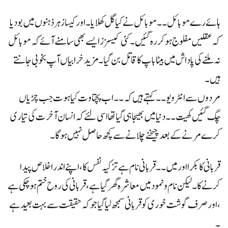
ہائے رے موبائل ۔۔ موبائل نے کیا گل کھلایا ۔ اور کیسا زہر ذہنوں میں بودیا
کہ عقلیں مفلوج ہوکر رہ گئیں ۔ کئی کیسزز ایسے بھی سامنے آئے کہ موبائل
نہ ملنے کی پاداش میں بیٹا باپ کا قاتل بن گیا ۔ مزید خرابیاں آپ بخوبی جانتے
ہیں ۔
مردوں سے انٹرویو ۔۔ کہتے ہیں کہ ۔۔ اب پچتاوت کیا ہوت جب چڑیاں
چگ گئیں کھیت ۔۔ دنیا میں بھیجا ہی گیا تھا اسی لئے کہ انسان آخرت کی تیاری
کرے مرنے کے بعد چیخنے چلانے سے کچھ حاصل نہیں ہوگا ۔
قربانی کا بکرا اور میں ۔۔ قربانی نام ہے تزکیہ نفس کا ، اپنے اندر اخلاص پیدا
کرنے کا ۔ لیکن نام و نمود میں معاشرہ گھر گیا ہے ، قربانی کی روح ختم ہو چکی ہے
،اور صرف گوشت خوری کو قربانی سمجھ لیا گیا جو کہ حقیقت سے بہت بعید ہے
۔