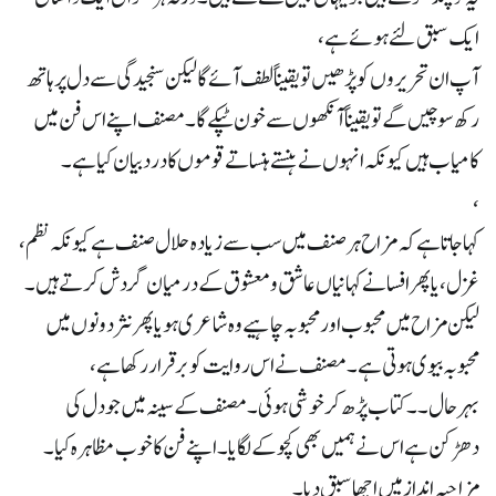
ایک سبق لئے ہوئے ہے ،
آپ ان تحریروں کو پڑھیں تو یقیناً لطف آئے گا لیکن سنجیدگی سے دل پر ہاتھ
رکھ سوچیں گے تو یقیناً آنکھوں سے خون ٹپکے گا ۔ مصنف اپنے اس فن میں
کامیاب ہیں کیونکہ انہوں نے ہنستے ہنساتے قوموں کا درد بیان کیا ہے ۔
،
کہا جاتا ہے کہ مزاح ہر صنف میں سب سے زیادہ حلال صنف ہے کیونکہ نظم،
غزل، یا پھر افسانے کہانیاں عاشق و معشوق کے درمیان گردش کرتے ہیں ۔
لیکن مزاح میں محبوب اور محبوبہ چاہیے وہ شاعری ہو یا پھر نثر دونوں میں
محبوبہ بیوی ہوتی ہے ۔ مصنف نے اس روایت کو برقرار رکھا ہے ،
بہر حال ۔۔ کتاب پڑھ کر خوشی ہوئی ۔ مصنف کے سینہ میں جو دل کی
دھڑکن ہے اس نے ہمیں بھی کچوکے لگایا ۔ اپنے فن کا خوب مظاہرہ کیا ۔
مزاحیہ انداز میں اچھا سبق دیا ۔