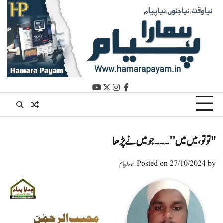
Ski
t
conten
youtube
instagram
twitter
facebook
"تو تو، میں میں” ۔۔۔ جو میں نے پڑھا
by
27/10/2024
Posted on
ہمارا پیام