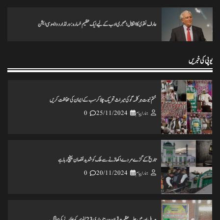
عارف نقوی کا انتقال؛ مہجری ادب کے لیے ایک عظیم خسارہ: ورلڈ اردو ایسوسی ایشن
انس مسرور انصاری کی کتاب ’’عکس اورامکان ‘‘ کی رسم رونمائی
ہمارا پیام
18/11/2024
0
یوپی کی خبریں
ختم نبوت ہر کلمہ گو کی میراث تحریک چلاکرسب کے ایمان کی حفاظت کریں
ہمارا پیام
25/11/2024
0
تاریخ کے گڑے مردے اکھاڑنے سے ملک کو شدید نقصان پہنچ رہاہے
ہمارا پیام
20/11/2024
0