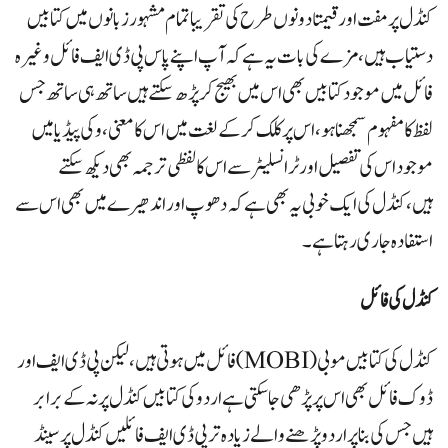
کنڈل پر مفت اور قیمتا دونوں طرح کی تقریبا تمام مشہور زبانوں میں کتابیں
دستیاب ہیں،مزے کی بات یہ ہے کہ آپ اپنے پاس پی ڈی ایف فائل وغیرہ
فائل میں موجود کتابیں بھی اس میں بھیج کر پڑھ سکتے ہیں ساتھ ہی ساتھ جس
لفظ کا مفہوم سمجھنا ہو،اس پر کلک کرکے لغت میں اس کا معنی،وکی پیڈیا میں
موجود اس کی تفصیل اور ٹرانسلیٹر سے اس کا لفظی ترجمہ بھی دیکھ سکتے
ہیں،کنڈل کی ایک خوبی یہ بھی ہے کہ دھوپ اور اندھیرے میں بھی اس سے
استفادہ جاری رہتا ہے۔
کنڈل کی فائل
کنڈل کی کتابیں موبی (MOBI) فائل میں ہوتی ہیں،لیکن پی ڈی ایف اور
ڈوک فائل بھی اس پر پڑھی جاسکتی ہے اردو کی کتابیں کنڈل پر نہ کے برابر
ہیں جس کی بنا پر اردو پڑھنے والے زیادہ تر پی ڈی ایف فائلیں کنڈل پر سینڈ