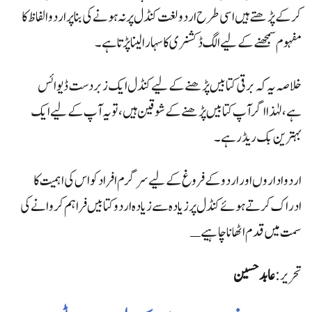
کرکے پڑھتے ہیں اسی طرح اردو لغت کنڈل پر نہ ہونے کی بناپر اردو الفاظ کا
مفہوم سمجھنے کےلیے الگ ڈکشنری کا سہارا لینا پڑتا ہے۔
خلاصہ یہ کہ برقی کتابیں پڑھنے کےلیے کنڈل ایک زبردست ڈیوائس
ہے،لہٰذا اگر آپ کتابیں پڑھنے کے شوقین ہیں،تو یہ آپ کے لیے ایک
بہترین بک ریڈر ہے۔
اردو اداروں اور اردو کے فروغ کے لیے سرگرم افراد کو اس کی اہمیت کا
ادراک کرتے ہوئے کنڈل پر زیادہ سے زیادہ اردو کتابیں فراہم کروانے کی
سمت میں قدم اٹھانا چاہیےـ
تحریر:
عابد حسین