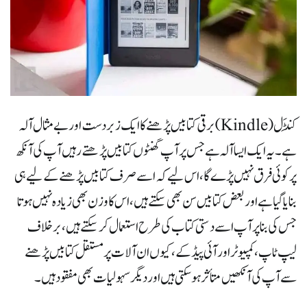
کِنڈَل ( Kindle) برقی کتابیں پڑھنے کا ایک زبردست اور بےمثال آلہ
ہے۔یہ ایک ایسا آلہ ہے جس پر آپ گھنٹوں کتابیں پڑھتے رہیں آپ کی آنکھ
پر کوئی فرق نہیں پڑےگا،اس لیے کہ اسے صرف کتابیں پڑھنے کےلیے ہی
بنایا گیا ہے اور بعض کتابیں سن بھی سکتے ہیں،اس کا وزن بھی زیادہ نہیں ہوتا
جس کی بنا پر آپ اسے دستی کتاب کی طرح استعمال کرسکتے ہیں،برخلاف
لیپ ٹاپ،کمپیوٹر اور آئی پیڈ کے،کیوں ان آلات پر مستقل کتابیں پڑھنے
سے آپ کی آنکھیں متأثر ہوسکتی ہیں اور دیگر سہولیات بھی مفقود ہیں۔