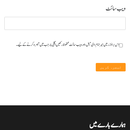
ویب‌ سائٹ
اس براؤزر میں میرا نام، ای میل، اور ویب سائٹ محفوظ رکھیں اگلی بار جب میں تبصرہ کرنے کےلیے۔
ہمارے بارے میں