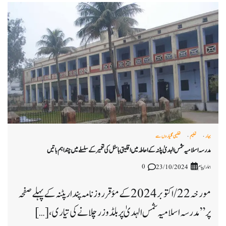
بہار
تعلیم
تعلیمی گلیاروں سے
مدرسہ اسلامیہ شمس الہدیٰ پٹنہ کے احاطہ میں اقلیتی ہاسٹل کی تعمیر کے سلسلے میں چند اہم باتیں
ہمارا پیام
0
23/10/2024
مورخہ 22 / اکتوبر 2024 کے مؤقر روزنامہ پندار پٹنہ کے پہلے صفحہ
پر ” مدرسہ اسلامیہ شمس الہدیٰ پر بلڈوزر چلانے کی تیاری ، […]