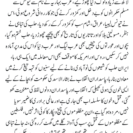
لاکھ سے زیادہ لوگ دنیا چھوڑ گیے،عرب بہاریہ کے نام سے تیونس سے
مسلم حکمرانوں کو بے دخل اور کمزور کرنے کی جو کارروائی شروع ہوئی، اس
نے تیونس لیبیا، عراق، شام سب کوکمزور کرکے رکھ دیا، حلب کی تباہی نے
ہٹلر، مسولینی ہلاکو اور تاتاریوں کی تاریخ کو بھی پیچھے چھوڑ دیا، حلب ختم ہو گیا،
بچوں اور عورتوں کی چیخیں بھی عرب لیگ اور عرب دنیا کو اس کی مدد پر آمادہ
نہیں کر سکیں، روس اور امریکہ کاموقف بھی اس معاملہ میں ایک ہی رہا،
ایران حلب کو شیعوں کی نو آبادی بنانے کے لیے سنیوں کو تہہ تیغ کرنے میں
معاون بنا رہا، پاسداران انقلاب نے بشار الاسد کی حکومت کو بچانے کے لیے
ایسی خون کی ہولی کھیلی کہ انقلاب اور پاسداران دونوں لفظ کی معنویت کھو
گئی، قتل وخون کا سلسلہ اب بھی جاری ہے اور عالمی برادری کا ضمیر سویا
نہیں، مردہ ہو گیا ہے، ان پر مظلوموں کی چیخ وپکار کا کوئی اثر نہیں،فلسطین
کے مظلوموں کے قتل پر سب کی آواز گلے میں گھٹ کر رہ گئی، نہ جانے تباہی