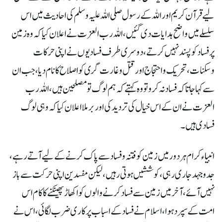
لیے قرآن کریم اور اللہ کے رسول صلی اللہ علیہ وسلم کی احادیث میں اس
سلسلے میں واضح ہدایات دی گئیں، اللہ رب العزت نے اعلان کیا کہ وہ زمین
پر فساد کو پسند نہیں کرتے، دوسری طرف فسادیوں نے اپنی حرکات
وسکنات، تحریک واحتجاج اور قتل وغارت گری کو اصلاح کا نام دیا، جب ان
سے کہا جاتا کہ فساد نہ کرو تو وہ کہتے کہ ہم لوگ تو مصلحین ہیں، اللہ رب
العزت نے ان کے اس خیال کی تردید کی اور بر ملا اعلان کیا کہ وہی لوگ
فسادی ہیں۔
انبیاء کرام ہر دور میں زمین کو فتنہ وفساد سے پاک کرنے کے لیے آتے رہے،
جد وجہد جاری رہی، کوششیں ہوتی رہیں، لیکن مفسدین اپنی حرکت سے باز
نہیں آئے، آخر میں زمین سے فساد کرنے والوں کو اکھاڑ پھینکنے کا کام اس
امت کے سپرد ہوا، اسلام نے فساد کے اسباب پر کاری ضرب لگائی، اس نے