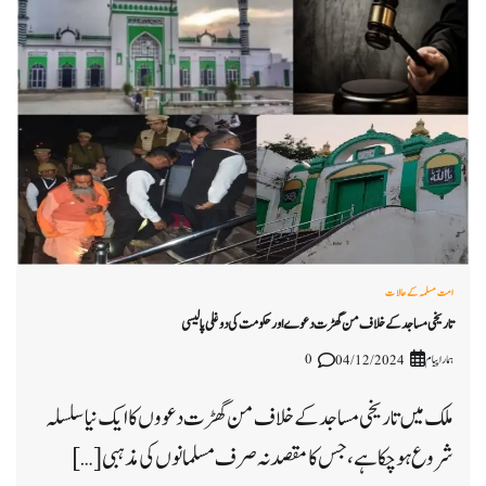
امت مسلمہ کے حالات
تاریخی مساجد کے خلاف من گھڑت دعوے اور حکومت کی دوغلی پالیسی
ہمارا پیام
0
04/12/2024
ملک میں تاریخی مساجد کے خلاف من گھڑت دعووں کا ایک نیا سلسلہ
شروع ہو چکا ہے، جس کا مقصد نہ صرف مسلمانوں کی مذہبی […]