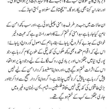
وبربادی کا یہ طوفان کب تھمے گا؟جب تھمے گا تو شاید بہت دیر ہو چکی ہوگی۔
اور ہمارا یہ کہنا بھی بیکار ہوگا۔”پچھتاؤگے سنو ہو یہ بستی اجاڑ کے۔
ان حالات میں جب ہر طرف بد امنی پھیلی ہوئی ہے، اور سب کچھ امن کے
نام پر کیا جا رہا ہے، بد امنی کو ختم کرنے کا واحد راستہ یہ ہے کہ محبت وخیر
خواہی کے جذبے کو فروغ دیا جائے، بقاء باہم کے اصول کو رواج دیا جائے؛
اس لیے کہ اقوام متحدہ بھی کچھ ملکوں کی کٹھ پتلی کے طور پر کام کر رہا ہے، جو
پوری دنیا میں جھگڑوں اور بربادی پرروک لگانے کے لیے وجود پذیر ہوا تھا،
اس کے اثرات ختم ہو گیے ہیں، اور وہ اپنا مضبوط کردار امن کے لیے نہیں
پیش کر رہا ہے، یا پیش کرنا نہیں چاہتا ہے، اگروہ اپنا کردار صحیح سے ادا کرتا اور
بڑی طاقتوں کی کٹھ پتلی نہیں بنتا تو فلسطین،، شام، یمن، لبنان وغیرہ میں
جاری جھگڑے کب کے ختم ہو گیے تھے۔