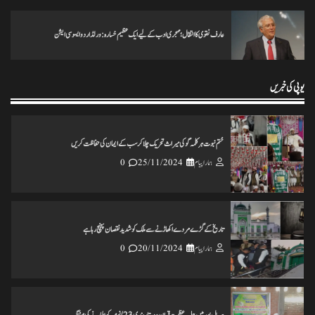
عارف نقوی کا انتقال؛ مہجری ادب کے لیے ایک عظیم خسارہ: ورلڈ اردو ایسوسی ایشن
انس مسرور انصاری کی کتاب ’’عکس اورامکان ‘‘ کی رسم رونمائی
ہمارا پیام
18/11/2024
0
یوپی کی خبریں
ختم نبوت ہر کلمہ گو کی میراث تحریک چلاکرسب کے ایمان کی حفاظت کریں
ہمارا پیام
25/11/2024
0
تاریخ کے گڑے مردے اکھاڑنے سے ملک کو شدید نقصان پہنچ رہاہے
ہمارا پیام
20/11/2024
0