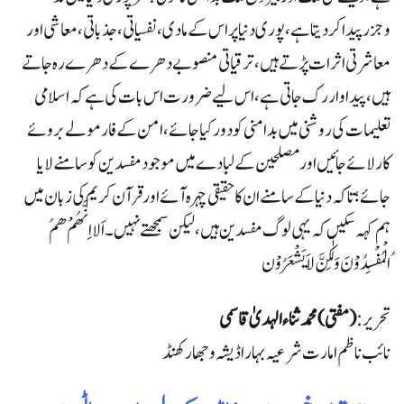
وجزرپیدا کر دیتا ہے، پوری دنیا پر اس کے مادی، نفسیاتی، جذباتی، معاشی اور
معاشرتی اثرات پڑتے ہیں، ترقیاتی منصوبے دھرے کے دھرے رہ جاتے
ہیں،پیدا وار رک جاتی ہے، اس لیے ضرورت اس بات کی ہے کہ اسلامی
تعلیمات کی روشنی میں بد امنی کو دور کیا جائے، امن کے فارمولے بروئے
کار لائے جائیں اور مصلحین کے لبادے میں موجود مفسدین کو سامنے لایا
جائے؛ تاکہ دنیا کے سامنے ان کا حقیقی چہرہ آئے اور قرآن کریم کی زبان میں
ہم کہہ سکیں کہ یہی لوگ مفسدین ہیں، لیکن سمجھتے نہیں۔ اَلا اِنَّھُمْ ھمُ
ُالْمُفْسِدُوْنَ وَلٰکِنَّ لاَ یَشْعَرُوْن
تحریر:
(مفتی) محمد ثناءالہدیٰ قاسمی
نائب ناظم امارت شرعیہ بہار اڈیشہ و جھارکھنڈ