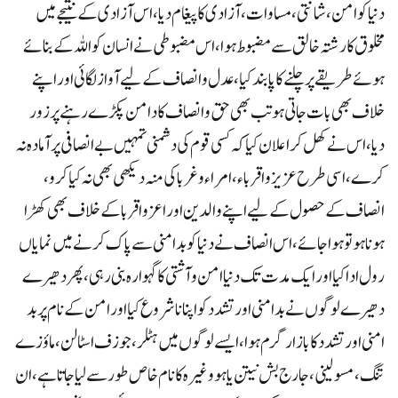
دنیا کو امن، شانتی، مساوات، آزادی کا پیغام دیا، اس آزادی کے نتیجے میں
مخلوق کا رشتہ خالق سے مضبوط ہو ا، اس مضبوطی نے انسان کو اللہ کے بنائے
ہوئے طریقے پر چلنے کا پابند کیا، عدل وانصاف کے لیے آواز لگائی اور اپنے
خلاف بھی بات جاتی ہو تب بھی حق وانصاف کا دامن پکڑے رہنے پر زور
دیا، اس نے کھل کر اعلان کیا کہ کسی قوم کی دشمنی تمہیں بے انصافی پر آمادہ نہ
کرے، اسی طرح عزیز واقرباء، امراء وغربا کی منہ دیکھی بھی نہ کیا کرو،
انصاف کے حصول کے لیے اپنے والدین اور اعزواقربا کے خلاف بھی کھڑا
ہونا ہو تو ہوا جائے، اس انصاف نے دنیا کو بد امنی سے پاک کرنے میں نمایاں
رول ادا کیا اور ایک مدت تک دنیا امن وآشتی کا گہوارہ بنی رہی، پھر دھیرے
دھیرے لوگوں نے بد امنی اور تشدد کو اپنا نا شروع کیا اور امن کے نام پر بد
امنی اور تشدد کا بازار گرم ہوا، ایسے لوگوں میں ہٹلر، جوزف اسٹالن، ماؤزے
تنگ، مسولینی، جارج بش نیتن یاہو وغیرہ کا نام خاص طور سے لیا جاتا ہے، ان