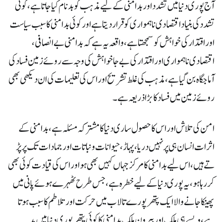
آج پوری دنیا میں تشدد اور بد امنی کے لیے مذہب کو بدنام کیا جاتا ہے، کوئی
تشدد کی بنیاد اقتصادی نا ہمواری کو قرار دیتا ہے اور کوئی بد امنی کا سبب سیاست
اور اقتدار کی خواہش کوسمجھتا ہے، واقعہ یہ ہے کہ بد امنی بے انصافی،
اقتصادی نا ہمواری اور اقتدار کی بے جا خواہش کی وجہ سے روئے زمین فساد کی
آماجگاہ بن گیا ہے، مذہب کی غلط تشریح اور اس کی تعلیمات کی ان دیکھی بھی
روئے زمین میں فساد کا بڑا ذریعہ ہے۔
امن کی تلاش اور اس کا حصول ساری دنیا کا مشترکہ مسئلہ ہے، بد امنی کے
اثرات انسان ہی پر نہیں دریا، پہاڑ، حیوانات ونباتات اور جمادات تک پر پڑ
تے ہیں، اس لیے بد امنی کا مرکز جہاں کہیں بھی ہو اور اس کی قیادت کوئی بھی
کر رہا ہو، یہ پوری دنیا کے لیے خطرہ ہے، جس طرح ٹھہرے ہوئے پانی میں
پھینکا جانے والا ایک پتھر پورے تالاب میں حرکت اور تلاطم کا سبب ہوتا
ہے، ویسے ہی ملک اور بیرون ملک بد امنی کا کوئی پتھر پوری دنیا میں مد