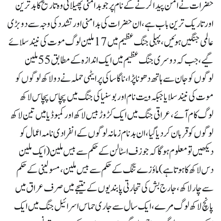
حضرات نے امن پیدا کرنے کے نام پر جو بد امنی پھیلائی وہ تاریخ کا بد ترین
اور تاریک تر ین باب ہے، ان حضرات کی بد امنی اور تشدد کی وجہ سے دو بڑی
عالمی جنگیں ہوئیں، پہلی جنگ عظیم میں 17 ملین لوگ موت کی نیند سلائے
گیے، جب کہ دوسری جنگ عظیم میں ایک اندازہ کے مطابق 55 ملین
لوگوں کو جان سے ہاتھ دھونا پڑا، ناگا ساکی پر ایٹمی حملہ نے دو لاکھ لوگوں کو
موت کی نیند سلایا جبکہ ویت نام اور بوسنیا کی جنگ میں پچاس پچاس لاکھ
لوگ کام آئے، عراقی جنگ میں ایک کڑوڑ بیس لاکھ اور کمبوڈیا میں تین لاکھ
لوگوں کو قربان کر دیا گیا، ان بد نام زمانہ لوگوں کے انفرادی نامہ اعمال کو
دیکھیں تو معلوم ہوگا کہ جوزف اسٹالن کے حکم سے بیس ملین (ایک ملین
دس لاکھ کا ہوتا ہے) ماؤزے تنگ کے حکم سے بیس ملین، مسولینی کے حکم
سے چار لاکھ، جارج بش کی تجارتی پابندیوں کے نتیجے میں صرف عراق میں
پانچ لاکھ لوگ مرے،ایک سال سے جاری حماس اسرائیل جنگ میں ایک