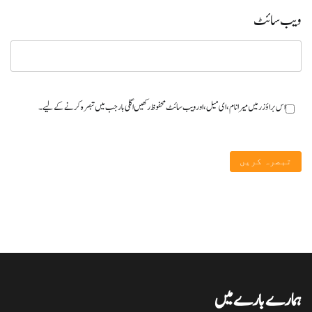
ویب‌ سائٹ
اس براؤزر میں میرا نام، ای میل، اور ویب سائٹ محفوظ رکھیں اگلی بار جب میں تبصرہ کرنے کےلیے۔
ہمارے بارے میں