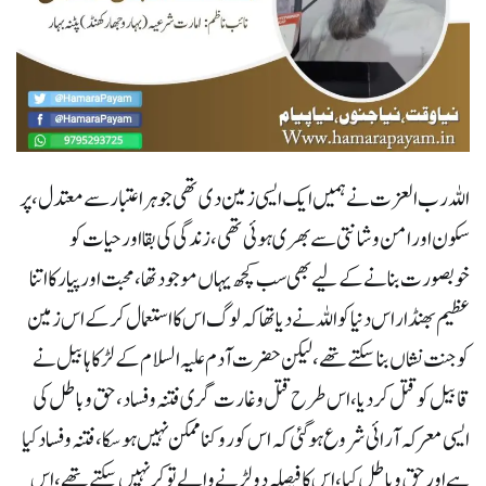
اللہ رب العزت نے ہمیں ایک ایسی زمین دی تھی جو ہر اعتبار سے معتدل، پر
سکون اور امن وشانتی سے بھری ہوئی تھی، زندگی کی بقا اور حیات کو
خوبصورت بنانے کے لیے بھی سب کچھ یہاں موجود تھا، محبت اور پیار کا اتنا
عظیم بھنڈار اس دنیا کو اللہ نے دیا تھا کہ لوگ اس کا استعمال کرکے اس زمین
کو جنت نشاں بنا سکتے تھے، لیکن حضرت آدم علیہ السلام کے لڑکا ہابیل نے
قابیل کو قتل کر دیا، اس طرح قتل وغارت گری فتنہ وفساد، حق وباطل کی
ایسی معرکہ آرائی شروع ہو گئی کہ اس کو روکنا ممکن نہیں ہو سکا، فتنہ وفسادکیا
ہے اور حق وباطل کیا، اس کا فیصلہ دو لڑنے والے تو کر نہیں سکتے تھے، اس