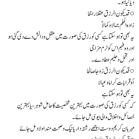
دیا گیا ہو۔
○ قد يكون الرزق عقلا راجحا
زاده الحلم جمالا وكمالاً
یہ بھی تو ہو سکتا ہے کسی کو رزق کی صورت میں عقل و دانش دے دی گئی ہو
اور وہ فہم اس کو نرم مزاجی
اور تحمل و حلیم عطا دے ۔
○ قد يكون الرزق زوجا صالحا
أو قرابات كراما وعيالا
یہ بھی تو ہو سکتا ہے
کہ کسی کو رزق کی صورت میں بہترین شخصیت کا حامل شوہر، یا بہترین
خصائل و اخلاق والی بیوی مل جائے۔
مہربان کریم دوست اچھے رشتہ دار یا نیک و صحت مند اولاد مل جائے