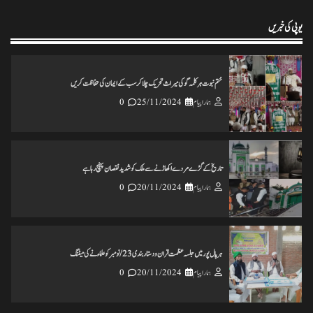
ہمارا پیام
18/11/2024
0
یوپی کی خبریں
ختم نبوت ہر کلمہ گو کی میراث تحریک چلاکرسب کے ایمان کی حفاظت کریں
ہمارا پیام
25/11/2024
0
تاریخ کے گڑے مردے اکھاڑنے سے ملک کو شدید نقصان پہنچ رہاہے
ہمارا پیام
20/11/2024
0
ہرپال پور میں جلسہ عظمت قران و دستاربندی 23/نومبر کو علماء نے کی میٹنگ
ہمارا پیام
20/11/2024
0