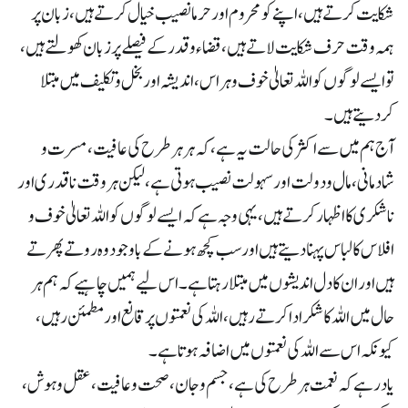
شکایت کرتے ہیں، اپنے کو محروم اور حرما نصیب خیال کرتے ہیں، زبان پر
ہمہ وقت حرف شکایت لاتے ہیں ،قضاء و قدر کے فیصلے پر زبان کھولتے ہیں،
تو ایسے لوگوں کو اللہ تعالیٰ خوف و ہراس، اندیشہ اور بخل و تکلیف میں مبتلا
کردیتے ہیں ۔
آج ہم میں سے اکثر کی حالت یہ ہے، کہ ہر ہر طرح کی عافیت،مسرت و
شادمانی، مال و دولت اور سہولت نصیب ہوتی ہے، لیکن ہر وقت ناقدری اور
ناشکری کا اظہار کرتے ہیں، یہی وجہ ہے کہ ایسے لوگوں کو اللہ تعالیٰ خوف و
افلاس کا لباس پہنا دیتے ہیں اور سب کچھ ہونے کے باوجود وہ روتے پھرتے
ہیں اور ان کا دل اندیشوں میں مبتلا رہتا ہے ۔ اس لیے ہمیں چاہیے کہ ہم ہر
حال میں اللہ کا شکر ادا کرتے رہیں، اللہ کی نعمتوں پر قانع اور مطمئن رہیں،
کیونکہ اس سے اللہ کی نعمتوں میں اضافہ ہوتا ہے ۔
یاد رہے کہ نعمت ہر طرح کی ہے ،جسم وجان ،صحت و عافیت ،عقل و ہوش،