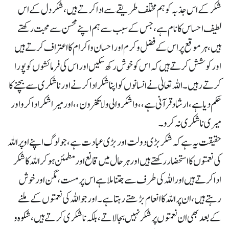
شکر کے اس جذبہ کو ہم مختلف طریقے سے ادا کرتے ہیں ،شکر دل کے اس
لطیف احساس کا نام ہے ،جس کے سبب سے ہم اپنے محسن سے محبت رکھتے
ہیں ،ہر موقع پر اس کے فضل و کرم اور احسان و اکرام کا اعتراف کرتے ہیں
اور کوشش کرتے ہیں کہ اس کو خوش رکھ سکیں اور اس کی فرمائشوں کو پورا
کرتے رہیں ۔ اللہ تعالیٰ نے انسانوں کو اپنا شکر ادا کرنے اور ناشکری سے بچنے کا
حکم دیا ہے ،ارشاد قرآنی ہے ،،و اشکروا لی ولا تکفرون ،، اور میرا شکر ادا کرو اور
میری ناشکری نہ کرو ۔
حقیقت یہ ہے کہ شکر بڑی دولت اور بڑی عبادت ہے ،جو لوگ اپنے اوپر اللہ
کی نعمتوں کا استحضار رکھتے ہیں اور ہر حال میں قانع اور مطمئن ہوکر اللہ کا شکر
ادا کرتے ہیں اور اللہ کی طرف سےجتنا ملا ہے اس پر مست، مگن اور خوش
رہتے ہیں، ان پر اللہ کا انعام بڑھتے رہتا ہے ۔اور جو اللہ کی نعمتوں کے ملنے
کے بعد بھی ان نعمتوں پر شکر نہیں بجا لاتے، بلکہ ناشکری کرتے ہیں ، شکوہ و