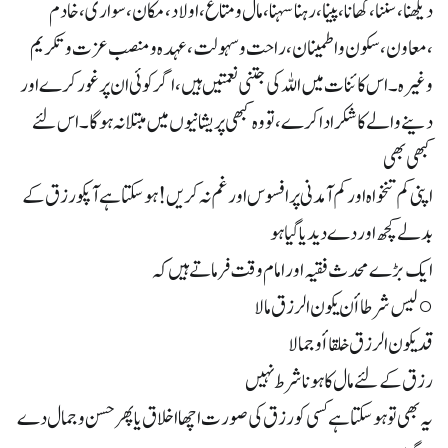
دیکھنا،سننا،کھانا،پینا،رہنا سہنا،مال و متاع ،اولاد ،مکان،سواری،خادم
،معاون، سکون و اطمینان ،راحت و سہولت، عہدہ و منصب عزت و تکریم
وغیرہ۔ اس کائنات میں اللہ کی جتنی نعمتیں ہیں ،اگر کوئی ان پر غور کرے اور
دینے والے کا شکر ادا کرے، تو وہ کبھی پریشانیوں میں مبتلا نہ ہوگا ۔ اس لئے
کبھی بھی
اپنی کم تنخواہ اور کم آمدنی پر افسوس اور غم نہ کریں! ہوسکتا ہے آپکو رزق کے
بدلے کچھ اور دے دیدیا گیا ہو
ایک بڑے محدث فقیہ اور امام وقت فرماتے ہیں کہ
○ ليس شرطا أن يكون الرزق مالا
قد يكون الرزق خلقا أو جمالا
رزق کے لئے مال کا ہونا شرط نہیں
یہ بھی تو ہو سکتا ہے کسی کو رزق کی صورت اچھا اخلاق یا پھر حسن و جمال دے