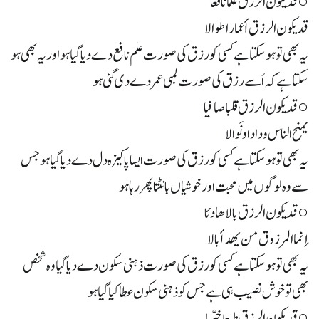
○ قد يكون الرزق علما نافعا
قد يكون الرزق أعمارا طوالا
یہ بھی تو ہو سکتا ہے کسی کو رزق کی صورت علم نافع دے دیا گیا ہو اور یہ بھی ہو
سکتا ہے کہ اُسے رزق کی صورت لمبی عمر دے دی گئی ہو
○ قد يكون الرزق قلبا صافيا
يمنح الناس ودادا ونَوالا
یہ بھی تو ہو سکتا ہے کسی کو رزق کی صورت ایسا پاکیزہ دل دے دیا گیا ہو جس
سے وہ لوگوں میں محبت اور خوشیاں بانٹتا پھر رہا ہو
○ قد يكون الرزق بالا هادئا
إنما المرزوق من يهدأ بالا
یہ بھی تو ہو سکتا ہے کسی کو رزق کی صورت ذہنی سکون دے دیا گیا وہ شخص
بھی تو خوش نصیب ہی ہے جس کو ذہنی سکون عطا کیا گیا ہو
○ قد يكون الرزق طبعا خيّرا