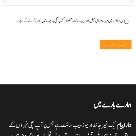
اس براؤزر میں میرا نام، ای میل، اور ویب سائٹ محفوظ رکھیں اگلی بار جب میں تبصرہ کرنے کےلیے۔
ہمارے بارے میں
ہمارا پیام
ایک غیر جانبدار نیوز ویب سائٹ ہے جس پر آپ سچی خبروں کے