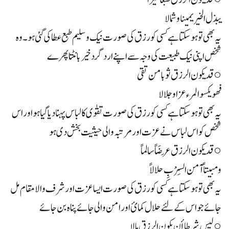
يبذل الخير يمينا وشمالا
یہ بھی تو ہو سکتا ہے کسی کو رزق کی صورت نیک و سلیم طبع عطاکی گئی ہو۔ وہ
شخص اپنی نیک طبیعت کی وجہ سے اپنے ارد گرد خیر بانٹتا پھرے
○ قد يكون الرزق ثوبا من تقى
فهو يكسو المرء عزا وجلالا
یہ بھی تو ہو سکتا ہے کسی کو رزق کی صورت تقوٰی کا لباس پہنا دیا گیا ہو اور اس
شخص کو اس لباس نے عزت اور مرتبہ والی حیثیت بخش دی ہو
○ قد يكون الرزق عِرضَاً سالماً
ومبيتاً آمن السِرْبِ حلالاً
یہ بھی تو ہو سکتا ہے کسی کو رزق کی صورت ایسا عزت اور شرف والا مقام مل
جائے جو اس کے لئے حلال کمائ اور امن والی جائے پناہ بن جائے
○ ليس شرطا أن يكون الرزق مالا