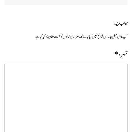
جواب دیں
آپ کا ای میل ایڈریس شائع نہیں کیا جائے گا۔
ضروری خانوں کو
*
سے نشان زد کیا گیا ہے
تبصرہ
*