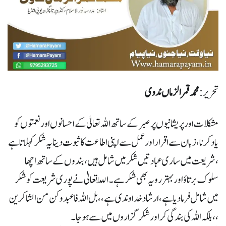
تحریر:
محمد قمر الزماں ندوی
مشکلات اور پریشانیوں پر صبر کے ساتھ اللہ تعالیٰ کے احسانوں اور نعمتوں کو
یاد کرنا ،زبان سے اقرار اور عمل سے اپنی اطاعت کا ثبوت دینا یہ شکر کہلاتا ہے
،شریعت میں ساری عبادتیں شکر میں شامل ہیں ،بندوں کے ساتھ اچھا
سلوک برتاؤ اور بہتر رویہ بھی شکر ہے ۔ اللّٰہ تعالیٰ نے پوری شریعت کو شکر
میں شامل فرما دیا ہے ،ارشاد خداوندی ہے ،، بل اللہ فاعبد وکن من الشاکرین
،، بلکہ اللہ کی بندگی کر اور شکر گزاروں میں سے ہوجا ۔