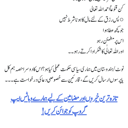
كن قنوعاً احمد الله تعالى
○ پس رزق کے لئے مال کا ہونا شرط نہیں
جو کچھ عطا ہوا
اس پر مطمئن رہو
اور اللہ تعالٰی کا شکر ادا کرتے رہو۔۔
نوٹ/ ہندوستان میں ہماری سیاسی حکمت عملی کیا ہو ؟ اس کا دوسرا حصہ ہم کل
یا پرسوں ارسال کریں گے ، قارئین سے خصوصی دعا کی درخواست ہے ۔۔۔
تازہ ترین خبروں اور مضامین کے لیے ہمارے وہاٹس ایپ
گروپ کو جوائن کریں!