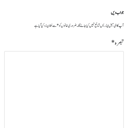
جواب دیں
آپ کا ای میل ایڈریس شائع نہیں کیا جائے گا۔
ضروری خانوں کو
*
سے نشان زد کیا گیا ہے
تبصرہ
*