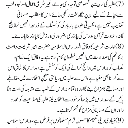
(7) طلبہ کی تربیت پر خصوصی توجہ دی جائے ، غیر شرعی اعمال اور لہو ولعب
سے بچانے کے لیے ان پر نگاہ سخت رکھی جائے ، اس کا مطلب جسمانی
تعذیب نہیں ہے، نفسیاتی طور پر بار بار کی کونسلنگ کے ذریعہ انھیں نماز پنج
گانہ، تلاوت قرآن، درس کی پابندی ،ضروری ورزش کا پابند بنایا جائے۔
(8) امارت شرعیہ کا وفاق المدارس الاسلامیہ حضرت امیر شریعت دامت
برکاتہم کی صدارت میں انھیں خطوط پر کام کرتا ہے یہ وفاق ایک نظام و
نصاب کو مدارس میں رائج کرانے کی ایک کوشش ہے، مدارس کا الحاق اس
سے کرانا بھی مفید ہے، اس سے طلبہ میں ریاستی سطح پر امتحانات میں مقابلے
اور مسابقے کا مزاج بنے گا اور وہ تمام مدارس کے طلبہ سے مقابلہ کی ہمت جٹا
پائیں گے،مدارس میں پڑھا کر خود سے امتحان لینا طلبہ کی صلاحیت کو محد و
داور ان کے مسابقاتی مزاج کو ختم کرتا ہے۔
(9) بنیادی دینی تعلیم کا حصول تمام مسلمانوں پر فرض ہے، مدارس اسلامیہ