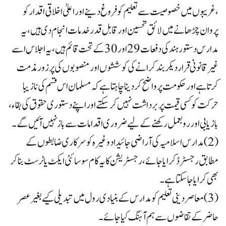
، غریبوں میں خصوصیت سے تعلیم کو فروغ دینے اور اعلیٰ اخلاقی اقدار کو
پروان چڑھانے میں لائق تحسین اور قابل قدر خدمات انجام دی ہیں، یہ
مدارس دستور ہند کی دفعات 29اور 30 کے تحت قائم ہیں، یہ اجلاس اسے
غیر قانونی قرار دیکر بند کرانے کی کوششوں اور منصوبوں کی پرزور مذمت
کرتا ہے اور حکومت پرواضح کر دینا چاہتا ہے کہ مسلمان اس قسم کی نازیبا
حرکت کو کسی قیمت پر برداشت نہیں کر سکتے اور اپنے دستوری حقوق کی بقاء،
بازیابی اور رو بعمل رکھنے کے لیے ضروری اقدامات سے باز نہیں آئیں گے۔
(2) مدارس اسلامیہ کی آراضی جائیداد وغیرہ کو سرکاری ضابطوں کے
مطابق رجسٹر ڈ کرایا جائے ، رجسٹریشن کا یہ کام سوسائٹی ایکٹ یا ٹرسٹ بنا کر
بھی کرایا جا سکتا ہے۔
(3) معاصر دینی تعلیم کو مدارس کے بنیادی رول میں تبدیلی کیے بغیر عصر
حاضر کے تقاضوں سے ہم آہنگ کیا جائے۔