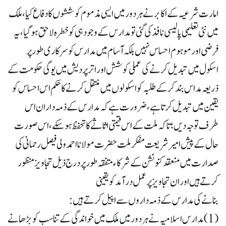
امارت شرعیہ کے اکابر نے ہر دور میں ایسی مذموم کوششوں کا دفاع کیا ، ملک
میں نئی تعلیمی پالیسی نافذ کی گئی تو مدارس کے وجود ہی کو خطرہ لاحق ہو گیا، یہ
فرضی اور موہوم احساس نہیں بلکہ آسام میں مدارس کو سرکاری طور پر
اسکول میں تبدیل کرنے کی عملی کوشش اور اتر پردیش میں یوگی حکومت کے
ذریعہ مداس بند کر کے طلبہ کو اسکولوں میں منتقل کرنے کا حکم اس احساس کو
یقین میں تبدیل کرتا ہے ، ضرورت ہے کہ مدارس کے ذمہ داران اس
طرف توجہ دیں؛ تا کہ ملت کے اس قیمتی اثاثے کاتحفظ ہو سکے ، اس صورت
حال کے پیش امیر شریعت مفکر ملت حضرت مولانا احمد ولی فیصل رحمانی کی
صدارت میں منعقد کنونشن کے شرکاء متفقہ طور پر درج ذیل تجاویز منظور
کرتے ہیں اور ان تجاویز پر عمل درآمد کو یقینی
بنانے کی مدارس کے ذمہ داروں سے اپیل کرتے ہیں:
(1) مدارس اسلامیہ نے ہر دور میں ملک میں خواندگی کے تناسب کو بڑھانے