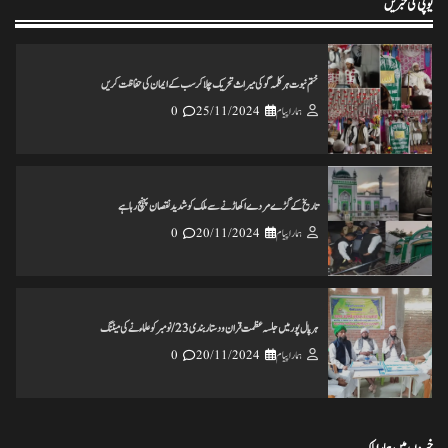
یوپی کی خبریں
ختم نبوت ہر کلمہ گو کی میراث تحریک چلاکرسب کے ایمان کی حفاظت کریں
ہمارا پیام
25/11/2024
0
تاریخ کے گڑے مردے اکھاڑنے سے ملک کو شدید نقصان پہنچ رہاہے
ہمارا پیام
20/11/2024
0
ہرپال پور میں جلسہ عظمت قران و دستاربندی 23/نومبر کو علماء نے کی میٹنگ
ہمارا پیام
20/11/2024
0