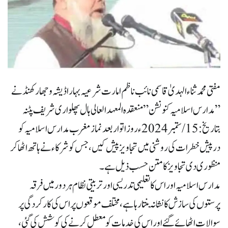
مفتی محمد ثناء الہدیٰ قاسمی نائب ناظم امارت شرعیہ بہار اڈیشہ و جھارکھنڈ نے
” مدارس اسلامیہ کنونشن ” منعقدہ المعہد العالی ہال پھلواری شریف پٹنہ
بتاریخ: 15/ ستمبر 2024ء روز اتوار بعد نماز مغرب مدارس اسلامیہ کو
درپیش خطرات کی روشنی میں تجاویز پیش کیں،جس کو شرکاء نے ہاتھ اٹھا کر
منظوری دی تجاویز کا متن حسب ذیل ہے۔
مدارس اسلامیہ اور اس کا تعلیمی تدریسی اور تربیتی نظام ہر دور میں فرقہ
پرستوں کی سازش کا نشانہ بنتا رہا ہے، مختلف موقعوں پر اس کی کار کردگی پر
سوالات اٹھائے گئے اور اس کی خدمات کو معطل کرنے کی کوشش کی گئی ،