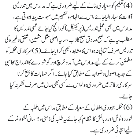
(4) تعلیم کو معیاری بنانے کے لیے ضروری ہے کہ مدارس میں تدریسی
آلات کا سہارا لیا جائے ، اس سے افہام وتفہیم میں سہولت پیدا ہوتی ہے ،
مدارس میں بھی عملی تدریس ( پریکٹیکل ) کو رائج کیا جائے عملی تدریس کا
مطلب یہ ہے کہ صبح صادق صبح کاذب ، سایہ اصلی مثل مثلین، شفق وغیرہ کی
تدریس صرف کتابی نہ ہو اس کا مشاہدہ بھی کرایا جائے۔ (5) سرکاری محکمہ کو
مطمئن کرنے کے لیے مدارس میں آمد و خرچ اور گوشوارے کا اندراج محاسبی
کے جدید اصول و ضوابط کے مطابق کیا جائے ۔ اگر حسابات کا جمع کرنا
سرکاری دفاتر میں ضروری ہو تو اس سے کسی بھی حال میں صرف نظر نہ کیا
جائے۔
(6) محکمہ بہبودی اطفال کے معیار کے مطابق مد اس میں طلبہ کے
خوردونوش اور رہائش کا انتظام کیا جائے یہ طلبہ کی ذہنی و جسمانی نشو و نما کے
لیے انتہائی ضروری ہے۔