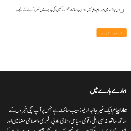
اس براؤزر میں میرا نام، ای میل، اور ویب سائٹ محفوظ رکھیں اگلی بار جب میں تبصرہ کرنے کےلیے۔
ہمارے بارے میں
ہمارا پیام
ایک غیر جانبدار نیوز ویب سائٹ ہے جس پر آپ سچی خبروں کے
ساتھ ساتھ مذہبی، ملی،قومی، سیاسی، سماجی، ادبی، فکری و اصلاحی مضامین اور