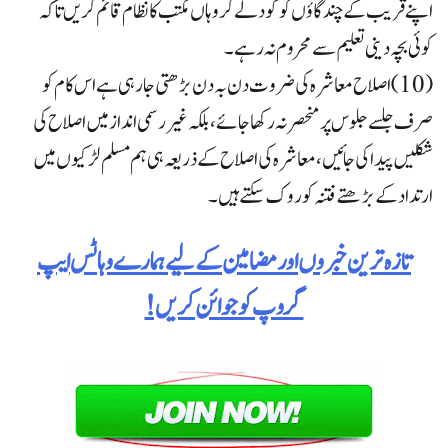
اپنے قریب کے چند گاؤں کو گود لے کر وہاں مکتب کا نظام قائم کریں تا کہ
کوئی بچہ دینی تعلیم سے محروم نہ رہے۔
(10) اصلاح معاشرہ کی ضروت دن بہ دن بڑھتی جا رہی ہے اس کام کو
صرف جلسے جلوس پر منحصر نہ رکھا جائے ، بلکہ غیر رسمی انداز میں اصلاح کی
شکلیں پیدا کی جائیں، معاشرہ کی اصلاح کے ذریعہ ہی ہم مسلم لڑکیوں میں
ارتداد کے بڑھتے فتنہ کو روک سکتے ہیں ۔
تازہ ترین خبروں اور مضامین کے لیے ہمارے وہاٹس ایپ
گروپ کو جوائن کریں!