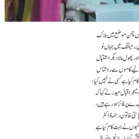
ڑیاں چمن موضع میں بلاک
۔میٹنگ میں جہاں نو
ر پھول مالا دیگر استقبال
کے لیے کاموں سے روشناس
کام کیا ہے کسی نے نہیں کیا،
یجر اقبال حیدر نے کہا کہ
عہدے پر فائز ہو رہے ہیں،
ستی خاتون رہنما ڈاکٹر
ُنہوں نے بہت کام کیا ہے
یش کمار اپنے نعرہ انصاف