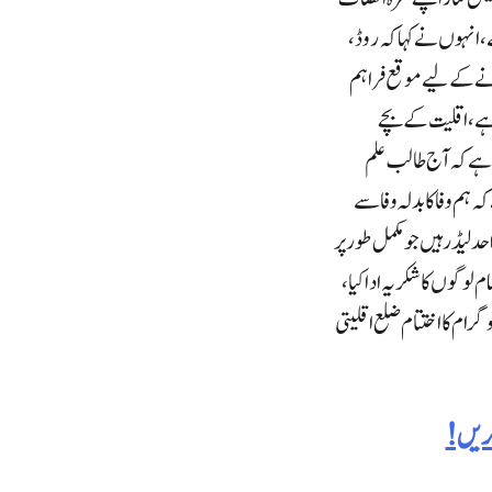
 انہوں نے کہا کہ روڈ ،
انے کے لیے موقع فراہم
ی ہے، اقلیت کے بچے
ے ہے کہ آج طالب علم
ہم وفا کا بدلہ وفا سے
د لیڈر ہیں جو مکمل طور پر
لوگوں کا شکریہ ادا کیا،
رام کا اختتام ضلع اقلیتی
کریں!