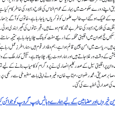
 اپنے دورے حکومت میں بہار کے عوام الناس کی فلاح و بہبود کی خاطر کام کیا ہے،
و کب کے ٹھیک ہو گئے اب طالب علموں کو نوکریاں دیا جارہا ہے، خاتون کو آگے بڑھ
لیت کی فلاح و بہبود کی خاطر بے شمار کام ہوئے ہیں ،قبرستانوں کی گھیرا بندی ہوئ
سکیں حج بھوان میں اقلیتی محکمہ کے ذریعے مفت كوچنگ چلایا جا رہا ہے نتیجہ سامن
، ریاست میں امن چین قائم ہوا ہے، ہم وفادار قوم ہیں ، ہمارا طرزِ عمل رہا ہے کہ 
شن کے وقت ورغلا جاتے ہیں اور ہمارا ووٹ بیکار چلا جاتا ہے، نتیش کمار ملک کے واح
وان پر اقلیتی سیل کے صدر کلیم انصاری نے پروگرام کو کا میاب بنانے کے لیے تمام 
م ، صابر صدیقی، محمد رضوان، مہتاب خان وغیرہ نے اپنی بات مضبوطی سے رکھی، پروگ
کی صدارتی خطبہ سے کی گئی۔
رین خبروں اور مضامین کے لیے ہمارے وہاٹس ایپ گروپ کو جوائن 