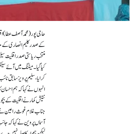
حاجی پور (محمد آصف عطا) ا
کے صدر کلیم انصاری کے م
منتخب ریاستی صدر اقلیت سیل 
کیا گیا۔میٹنگ میں آئے سینک
کرایا ، سلیم پرویز سابق نائب
انہوں نے کہا کہ ہم احسان کا
نتیش کمار نے اقلیت کے بچوں
جناب غلام غوث راعین نے کہا ک
آسماں پروین نے کہا کہ جانب
لیکن ہم اسکا صلہ نہیں دے پ