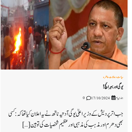
سیاست و حالات حاضرہ
یوگی اور بہرائچ!
ہمارا پیام
0
17/10/2024
جب اترپردیش کے وزیراعلیٰ یوگی آدتیہ ناتھ نے یہ اعلان کیا تھا کہ: کسی
بھی دھرم اور مذہب کی مذہبی اور عظیم شخصیات کی توہین […]