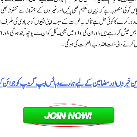
اس کوئی منصوبہ ہے کہ بچیاں تعلیم بھی پائیں اور غیروں کے اختلاط سے محفوظ بھی
دور کرنے کا کوئی حل ہے تا کہ یہ غربت کے سبب اپنی بچیوں کو بربادی کی طرف 
س عیش کر رہے ہیں ، اور ان کی اولاد میں بھی ۔ گل کو ان سے پوچھ کچھ ہوگی ، اور ا
 کرنے والی ذات اللہ رب العزت کی ہوگی۔
رین خبروں اور مضامین کے لیے ہمارے وہاٹس ایپ گروپ کو جوائن 