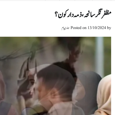
مظفر نگر سانحہ، ذمہ دار کون؟
by
13/10/2024
Posted on
ہمارا پیام