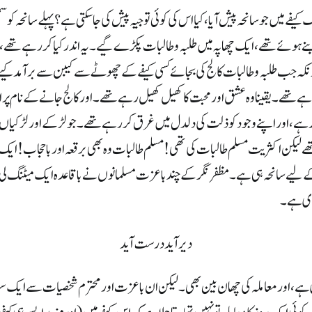
 کیفے میں جو سانحہ پیش آیا، کیا اس کی کوئی توجیہ پیش کی جاسکتی ہے؟ پہلے سانحہ 
 ہوئے تھے، ایک چھاپہ میں طلبہ و طالبات پکڑے گیے ۔ یہ اندر کیا کر رہے تھے،
 جب طلبہ وطالبات کالج کی بجائے کسی کیفے کے چھوٹے سے کیبن سے برآمد کیے جائیں
ر رہے تھے۔ یقینا وہ عشق اور محبت کا کھیل کھیل رہے تھے۔ اور کالج جانے کے نام پ
کر رہے، اور اپنے وجود کو ذلت کی دلدل میں غرق کر رہے تھے۔ جو لڑکے اور لڑکیا
 لیکن اکثریت مسلم طالبات کی تھی ! مسلم طالبات وہ بھی برقعہ اور باحجاب! ایک
لیے سانحہ ہی ہے۔ مظفر نگر کے چند با عزت مسلمانوں نے با قاعدہ ایک میٹنگ لی ، 
دی ہے ۔
دیر آید درست آید
ہے ، اور معاملہ کی چھان بین بھی۔ لیکن ان با عزت اور محترم شخصیات سے ایک سو