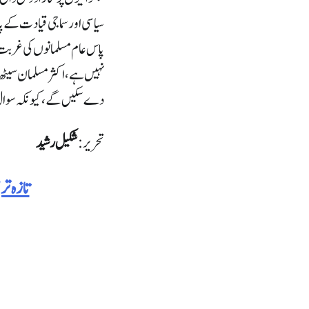
سیاسی اور سماجی قیادت کے پ
پاس عام مسلمانوں کی غربت 
نہیں ہے، اکثر مسلمان سیٹھ ب
دے سکیں گے، کیونکہ سوال
تحریر:
شکیل رشید
تازہ ت