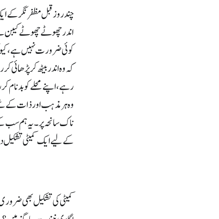
چند روز قبل مظفر نگر کے ایک
اندر چھوٹے چھوٹے کیبن بنے
کوئی ضرورت نہیں ہے، کیونکہ
کہ وہ اندر بیٹھ کر پڑھائی ک
رہے، اپنے محلے کو بد نام 
وہ ہر مذہب اور ذات کے تھے
ناک سانحہ پر۔ یہ ہم سب کے 
کے لیے ایک کمیٹی تشکیل 
کمیٹی کی تشکیل بھی ضروری 