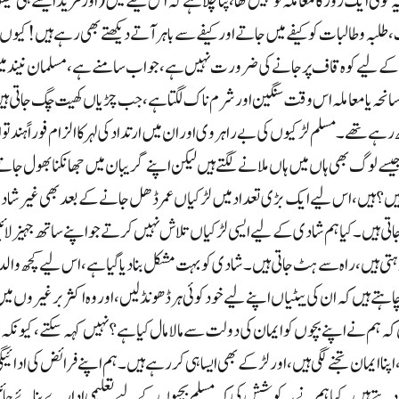
کوئی ایک روز کا معاملہ تو نہیں تھا، پتا چلا ہے کہ اس کیفے میں ( اور مزید ایسے ہی ک
 طلبہ وطالبات کو کیفے میں جاتے اور کیفے سے باہر آتے دیکھتے بھی رہے ہیں! کی
 لیے کوہ قاف پر جانے کی ضرورت نہیں ہے، جواب سامنے ہے ، مسلمان نیند میں 
انحہ یا معاملہ اس وقت سنگین اور شرم ناک لگتا ہے، جب چڑیاں کھیت چگ جاتی ہیں ،
ہے تھے ۔ مسلم لڑکیوں کی بے راہروی اور ان میں ارتداد کی لہر کا الزام فوراً ہند ت
 جیسے لوگ بھی ہاں میں ہاں ملانے لگتے ہیں لیکن اپنے گریبان میں جھانکنا بھول جات
؟ ہیں ، اس لیے ایک بڑی تعداد میں لڑکیاں عمر ڈھل جانے کے بعد بھی غیر شادی ش
ی ہیں۔ کیا ہم شادی کے لیے ایسی لڑکیاں تلاش نہیں کرتے جو اپنے ساتھ جہیز لائی
رہتی ہیں، راہ سے ہٹ جاتی ہیں۔ شادی کو بہت مشکل بنا دیا گیا ہے، اس لیے کچھ وا
ے ہیں کہ ان کی بیٹیاں اپنے لیے خود کوئی ہر ڈھونڈ لیں، اور وہ اکثر بر غیروں میں 
کہ ہم نے اپنے بچوں کو ایمان کی دولت سے مالا مال کیا ہے؟ نہیں کہہ سکتے ، کیون
اپنا ایمان تجنے لگی ہیں ، اور لڑکے بھی ایسا ہی کر رہے ہیں ۔ ہم اپنے فرائض کی ادا
دیتے ہیں۔ کیا ہم نے یہ کوشش کی کہ مسلم بچیوں کے لیے تعلیمی ادارے بنائے جائی