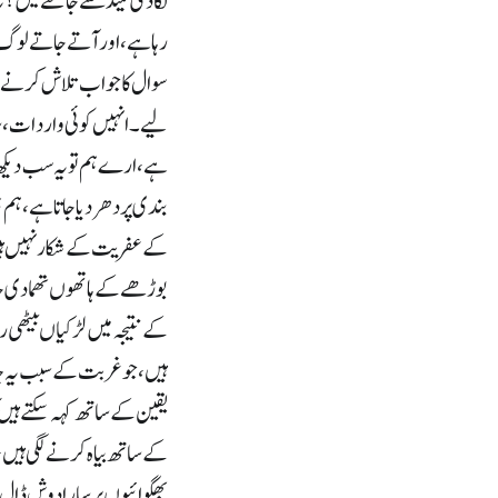
لگادی نیند سے جاگنے میں؟ یہ 
رہا ہے، اور آتے جاتے لوگ،
سوال کا جواب تلاش کرنے کے
لیے۔ انہیں کوئی واردات ، س
ہے ، ارے ہم تو یہ سب دیکھ ر
بندی پر دھر دیا جاتا ہے، ہم
کے عفریت کے شکار نہیں ہیں
بوڑھے کے ہاتھوں تھمادی جات
کے نتیجہ میں لڑکیاں بیٹھی 
ہیں، جو غربت کے سبب یہ چاہت
یقین کے ساتھ کہہ سکتے ہیں 
کے ساتھ بیاہ کرنے لگی ہیں، 
بھگوائیوں پر سارا دوش ڈال 