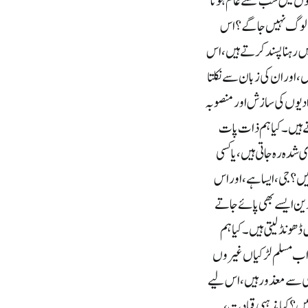
یفوں میں سب کھلے عام ہوتا
وں لوگ نہیں جاگے؟ اس
رہنا پسند کرتے ہیں ، اس
 اور ان کی زبان سے نکلتا
و ادیوں کی سازش اور منصوبہ
ے ہیں ۔ کیا ہم ذات پات
دہ رہ جاتی ہیں، یا کسی
ں؟ جی ، ایسا ہے، اور اس
لدین ایسے بھی پائے جاتے
ڈھونڈ لیتی ہیں۔ کیا ہم
کہ اب مسلم لڑکیاں غیروں
ئیگی سے معذور ہیں، اس لیے
ں؟ کیا مذہبی قیادت ،