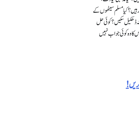
 رہیں؟ کیا مسلم سیٹھوں کے
نہ ڈھکیل سکیں؟ کوئی حل
س کا وہ کوئی جواب نہیں
کریں!