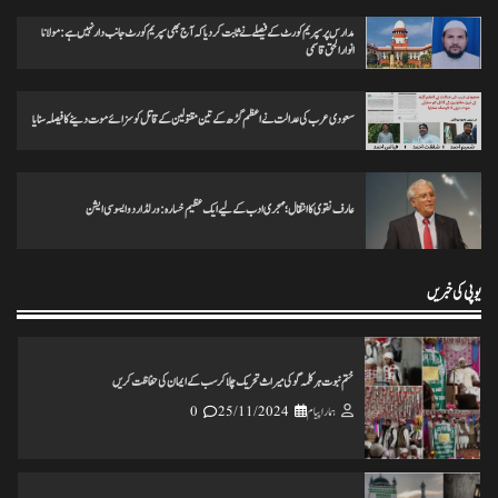
ہمارا پیام
20/11/2024
0
مدارس پر سپریم کورٹ کے فیصلے نے ثابت کردیا کہ آج بھی سپریم کورٹ جانب دار نہیں ہے: مولانا
انوارالحق قاسمی
ہرپال پور میں جلسہ عظمت قران و دستاربندی 23/نومبر کو علماء نے کی میٹنگ
سعودی عرب کی عدالت نے اعظم گڑھ کے تین مقتولین کے قاتل کو سزائے موت دینے کا فیصلہ سنایا
ہمارا پیام
20/11/2024
0
عارف نقوی کا انتقال؛ مہجری ادب کے لیے ایک عظیم خسارہ: ورلڈ اردو ایسوسی ایشن
انس مسرور انصاری کی کتاب ’’عکس اورامکان ‘‘ کی رسم رونمائی
ہمارا پیام
18/11/2024
0
یوپی کی خبریں
ختم نبوت ہر کلمہ گو کی میراث تحریک چلاکرسب کے ایمان کی حفاظت کریں
ہمارا پیام
25/11/2024
0