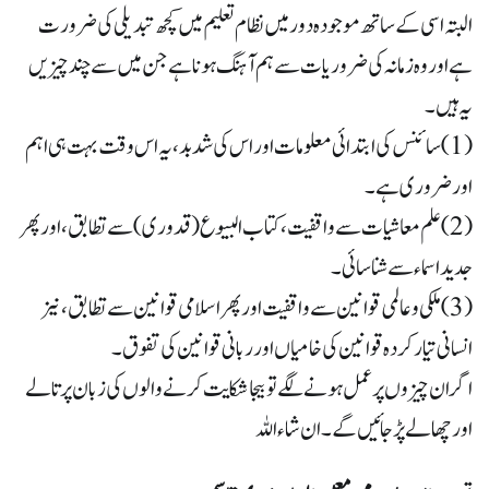
البتہ اسی کے ساتھ موجودہ دور میں نظام تعلیم میں کچھ تبدیلی کی ضرورت
ہے اور وہ زمانہ کی ضروریات سے ہم آہنگ ہونا ہے جن میں سے چند چیزیں
یہ ہیں۔
(1)سائنس کی ابتدائی معلومات اور اس کی شدبد، یہ اس وقت بہت ہی اہم
اور ضروری ہے۔
(2)علم معاشیات سے واقفیت، کتاب البیوع (قدوری) سے تطابق، اور پھر
جدید اسماء سے شناسائی۔
(3)ملکی وعالمی قوانین سے واقفیت اور پھر اسلامی قوانین سے تطابق، نیز
انسانی تیار کردہ قوانین کی خامیاں اور ربانی قوانین کی تفوق۔
اگر ان چیزوں پر عمل ہونے لگے تو بیجا شکایت کرنے والوں کی زبان پر تالے
اور چھالے پڑجائیں گے۔ ان شاء اللہ