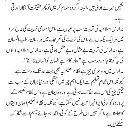
نشیں میرے بھائی ہیں، البتہ اگر وہ سلام کرلیں تو پھر حقیقت آشکارا ہوتی
ہے۔
مدارس اسلامیہ کی تربیت سب پر عیاں ہے، اس اسلامی تربیت کی مدح سرا
میں ہر ایک یکساں ہے، اس کی تربیت کی تعریف میں ہر زبان رطب اللسان
ہے، مدارس کی تربیت بے مثال و بے مثل ہوتی ہے، مدارس اسلامیہ والوں
کی یہ کہنا بجا اور درست ہے "ہمارا کام ہے انسان کوانساں بنادینا”۔
مدارس میں دوسری چیز ہے نظام تعلیم یہ بھی بہت حد تک درست ہے،
کیونکہ اس نظام تعلیم سے ایک اہم چیز میں پختگی اور دنیا جہان کے سب سے
قیمتی چیز کی اس سے حفاظت ہوتی ہے اور وہ ایمان ہے، اس نظام تعلیم کے
پروردہ کو کوئی ایرا غیرا خرید نہیں سکتا ہے، کیونکہ یہ نظام تعلیم ایمان و ایقان
کا محافظ ہے، اگر کہیں اس طرح کے کوئی واقعہ ہوجائے تو ہم اسے شاذ کہہ
سکتے ہیں۔