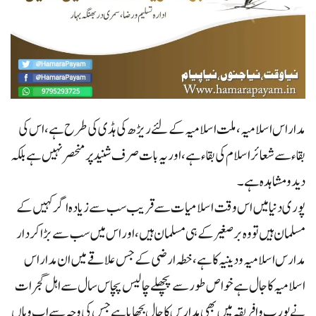
مداراس اسلامیہ، ملت اسلامیہ کے لئے ریڑھ کی ہڈی کی طرح ہے، اس کی
بقاء سے شعائر اسلام کی بقاء ہے، اور یہ بات صرف شنید پر منحصر نہیں ہے بلکہ
دید و مشاہدہ ہے۔
پوری دنیا میں اس وقت اسلامیات سے قریب سب سے زیادہ اگر کہیں کے
مسلمان ہیں تو وہ برصغیر کے ہی مسلمان ہیں، اور اس میں سب سے بڑا کردار
مدارس اسلامیہ ودینیہ کاہے، خطہ ارضی کے جس علاقے میں ان مداراس
اسلامیہ کا جال ہے خواص طور سے پچھلے چالیس پچاس سال سے اہل گجرات
نے یورپ و افریقہ میں بھی مدارس کاجال بچھایا ہے جس کی وجہ سے اب وہاں