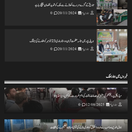
تاریخ کے گڑے مردے اکھاڑنے سے ملک کو شدید نقصان پہنچ رہاہے
ہمارا پیام
20/11/2024
0
ہرپال پور میں جلسہ عظمت قران و دستاربندی 23/نومبر کو علماء نے کی میٹنگ
ہمارا پیام
20/11/2024
0
خبروں میں ہمارا ملک
انس مسرور انصاری کی کتاب ’’عکس اورامکان ‘‘ کی رسم رونمائی
ہمارا پیام
18/11/2024
0
میڈیکل پروفیشنلز کی مشترکہ خدمات وقت کی اہم ضرورت۔ ڈاکٹر پرویز منڈیوالا
ہمارا پیام
12/08/2025
0
ختم نبوت ہر کلمہ گو کی میراث تحریک چلاکرسب کے ایمان کی حفاظت کریں
ہمارا پیام
25/11/2024
0
جمال الدین صاحب سے اردو اسکول کو ہندی بنانے کی قومی اساتذہ تنظیم نے کی شکایت