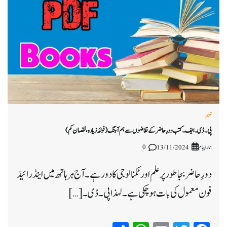
تعلیم
پی۔ڈی۔ایف۔ کتب دورِ حاضر کے تقاضوں سے ہم آہنگ (فوائد زیادہ، نقصان کم)
ہمارا پیام
0
13/11/2024
دورِ حاضر بجا طور پر علم اور ٹکنالوجی کا دور ہے۔ آج ہر ہاتھ میں اینڈرائیڈ
فون معمول کی بات ہو چکی ہے۔ لہذا پی۔ڈی۔ […]