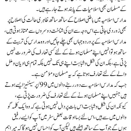
کے مسلمان بھی اسلامیات کے پابند ہوتے جارہے ہیں۔
مدارس اسلامیہ میں باطنی اصلاح کے ساتھ ساتھ ظاہری حالت کی اصلاح پر
بھی زور دی جاتی ہے اس وجہ سے ان کی شناخت دوسروں سے ممتاز ہوتی ہیں،
مدارس اسلامیہ کے پروردہ جہاں بھی چلے جائیں اور وہ مدارس کی تربیت کے
ساتھ ہو تو انہیں اپنے مسلمان ہونے کے لئے کسی تعارف کی ضرورت نہیں
پڑتی ہے، بلکہ ان کی شکل و شباہت اپنے ہی تک نہیں بلکہ تمام ہی ادیان و ملل
والے کے لئے تعارف ہوتا ہے کہ یہ مسلمان و مؤمن ہے۔
جب کہ مدارس اسلامیہ سے دور رہنے والوں میں 99/پرسینٹیز ایسے ہوتے
ہیں جنہیں اپنے مسلمان ہونے کے لئے تعارف کی ضرورت پڑتی ہے،
کیونکہ ان کی شکل و شباہت اس بات پر دال نہیں ہوتی ہے کہ وہ ایک کلمہ گو
والوں میں سے ہیں، اس لئے بسا اوقات بعض سفر میں آپ کو ایسے رفیق
ہوں گے جو آپ کے ساتھ بیٹھے ہیں لیکن آپ کو احساس نہیں ہوگا کہ میراہم