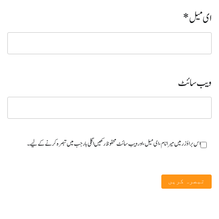
ای میل
*
ویب‌ سائٹ
اس براؤزر میں میرا نام، ای میل، اور ویب سائٹ محفوظ رکھیں اگلی بار جب میں تبصرہ کرنے کےلیے۔