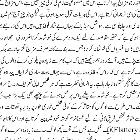
ندر جو مزاج پیدا کرتا ہے اس میں مصنوعیت نام کی کوئی چیز نہیں ہے، اس مزاج ک
و حق کی ہی ترجمانی کرتا ہے. اس کی ہر بات قول سدید ہوتی ہے لیکن جو چیز آج ہم میں
دی اور چاپلوسی ہے. سوشل میڈیا کے جہاں بے شمار فوائد ہیں وہیں اس کی ذریعے ب
 پیدا ہوگیا ہے کہ حقیر مقاصد کے لئے ایک دوسرے کی خوشامد کرنا ضروری سمجھا ج
ہیں؛ ان افسروں کی خوشامد کرنا؛ جس سے بندے کا نہ صرف مزاج بگڑ جاتا ہے بلکہ 
 پڑتے ہیں. آئے روز ہم دیکھتے ہیں کہ اب کام سے زیادہ چاپلوسی کرنے والوں کی 
 کرتا ہے اس قدر اس کو فائدہ ملتا ہے، اس سے جہاں بہت ساری خرابیاں پیدا ہو گئ
کا کلچر ختم ہوتا جا رہا ہے. یہ انسانی فطرت ہے کہ ہر شخص اپنی تعریف و مدح سرا
 کوشش کرتا ہے۔ خوشامد کے چلنے یا اس پر عمل ہونے کے پیچھے بھی ایک بڑا سبب یہی
سکے۔ اس طرح سے لوگوں کو متاثر کر کے کوئی شخص فوری طور پر یا دیر پا تعلقات او
 متاثر شخص فریق ثانی کے لیے عمومًا نرم گوشہ خود میں پیدا کرتا ہے اور اس کا ناجائز ف
خوشامَد یا چاپْلُوسی (انگریزی: Flattery) ایک عمل ہے جس کے تحت کچھ لوگ حد سے زیادہ