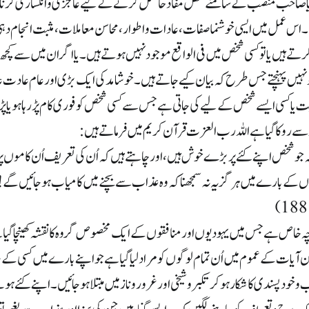
ا صاحب منصب کے سامنے محض مفاد حاصل کرنےکے لیےعاجزی وانکساری کرنا یا اپنے
ے۔اس عمل میں ایسی خوشنما صفات، عادات و اطوار، محاسن معاملات، مثبت انجام دہی،
ے ہیں یا تو کسی شخص میں فی الواقع موجود نہیں ہوتے ہیں۔ یا اگر ان میں سے کچھ پای
کو نہیں پہنچتے جس طرح کہ بیان کیے جاتے ہیں۔ خوشامد کی ایک بڑی اور عام عادت
ا کسی ایسے شخص کے لیے کی جاتی ہے جس سے کسی شخص کو فوری کام پڑ رہا ہو یا پڑ
د سے روکا گیا ہے اللہ رب العزت قرآن کریم میں فرماتے ہیں :
کہ جو شخص اپنے کئے پر بڑے خوش ہیں، اور چاہتے ہیں کہ اُن کی تعریف اُن کاموں پر
ں کے بارے میں ہرگز یہ نہ سمجھنا کہ وہ عذاب سے بچنے میں کامیاب ہوجائیں گے
چہ خاص ہے جس میں یہودیوں اور منافقوں کے ایک مخصوص گروہ کا نقشہ کھینچا گیا ہے
ان آیات کے عموم میں اُن تمام لوگوں کو مراد لیا گیا ہے جو اپنے بارے میں کسی ک
 خودپسندی کا شکار ہوکر تکبر و شیخی اور غرور وناز میں مبتلا ہوجائیں ۔اپنے کئے ہ