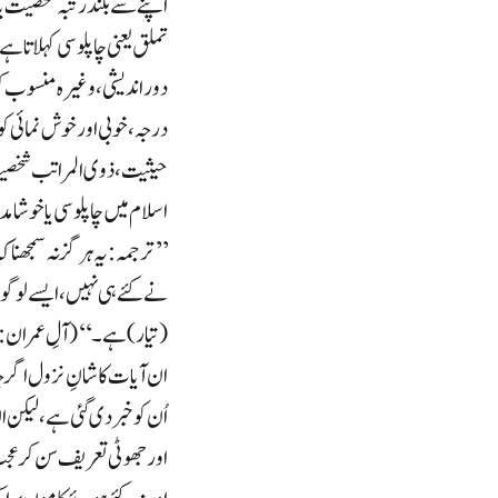
اپنے سے بلند رتبہ شخصیت ی
تملق یعنی چاپلوسی کہلاتا ہ
دور اندیشی، وغیرہ منسوب کرت
درجہ، خوبی اور خوش نمائی 
حیثیت، ذوی المراتب شخصیت ی
اسلام میں چاپلوسی یا خوشام
’’ترجمہ: یہ ہرگز نہ سمجھنا 
نے کئے ہی نہیں، ایسے لوگو
(تیار) ہے۔‘‘ (آلِ عمران : 188)
ان آیات کا شانِ نزول اگر 
اُن کو خبر دی گئی ہے، لیکن 
اور جھوٹی تعریف سن کر عجب و