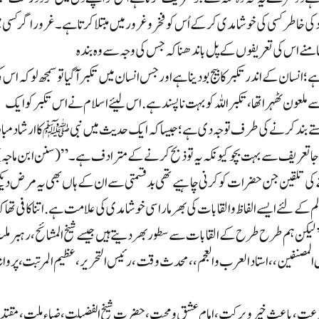
کی خاطر کسی کی خوشامدی کرکے اُس کو فخر و غرور میں مبتلا کرتا ہے۔غرور اگر کسی میں
منے اس کی تعریفوں کے پل باندھنا کہ جس کی وجہ سے وہ بندہ
انسان کے اندر تکبر کا بیج بو دینا ہے اور جس انسان میں تکبر آگیا تو سمجھ لو کہ اس 
ے ملعون ٹھہرا تھا، تکبر اللہ کو بہت ناپسند ہے. اس لیئے اسلام نے اس تکبر کو ایک
تے بند کرنے کی طرف توجہ دی ہے؛ جیسا کہ ایک حدیث میں نبیﷺ کا ارشاد م
ا تعریف سے بہت بچو کیونکہ یہ تو ذبح کرنے کے مترادف ہے۔” (سنن ابن ماجہ)
 کی تلقین جن حضرات کو کرنی چاہیے تھی بدقسمتی سے ان کے ہاں بھی یہ مرض دیکھنے 
م کے لئے ایسے الفاظ و القابات کی بھرمار اسی خوشامدی کی علامت ہے. اتنا کافی تھا کہ لکھ
اکٹر’ لیکن ہم طرح طرح کے القابات سے سطور بھردیتے ہیں جیسے شیخ المشائح، رہبر مل
المصنفین، ، استاد العرب و العجم، ، محدث وقت، رئیس التحریر، عظیم المرتبت، پروا
عت، باعث خیر و برکت، امام عشق و محبت، حضرت شیخ الفضیلت، ضیاء ملت، مقتد