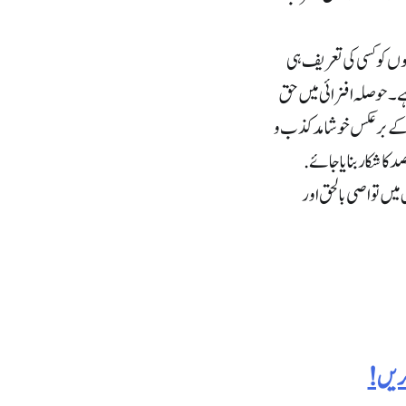
گوں کو کسی کی تعریف ہی
ہے۔ حوصلہ افزائی میں حق
اس کے بر عکس خوشامد کذب و
کا شکار بنایا جائے.
میں تواصی بالحق اور
کریں!