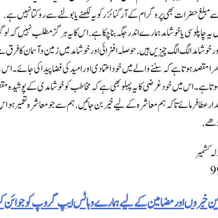
سے مبلغ حضرات بھی پروگرام کے آرگنائزر کو یہ لکھنے یا بولنے سے روکتا نہیں ہے.
ہ چاپلوسی یا خوشامد ہمارے اندر جگہ بنا چکا ہے. اس کا یہ ہرگز مطلب نہیں کہ لو
 خوشامد الگ الگ چیزیں ہیں. حوصلہ افزائی اور خوشامد میں زمین و آسمان کا فرق 
بھرا مقصد ہوتا ہے کہ سننے والے میں خود اعتمادی اور امید کی فضا پیدا کی جائے۔ 
وتا ہے۔ اس میں خود غرضی کا یہ پہلو بھی ہے کہ مخاطب کو خوشامدی کے پوشیدہ مقصد 
 عطا فرمائے تاکہ ہم معاشرہ کے لیے خیر بن جائیں. ہم سے جو معاشرہ تعمیر ہو اس 
چڑھے.
لہ کشمیر
رین خبروں اور مضامین کے لیے ہمارے وہاٹس ایپ گروپ کو جوائن 