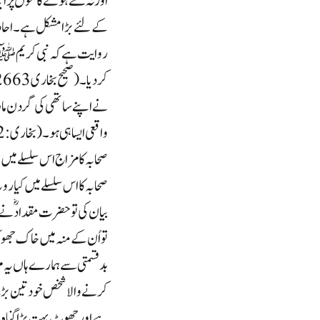
اور نہ کئے ہوئے کاموں پر ای
کے لئے بڑا مشکل ہے۔ احادی
روایت ہے کہ نبی کریم ﷺ نے
نے اپنے ساتھی کی گردن ماردی
واقعی ایسا ہی ہو۔ (بخاری: 2662،مسلم:502،ابوداؤد4805 )
صحابہ کا مزاج اس سلسلے میں
صحابہ کا اس سلسلے میں کیا 
بیان کی تو حضرت مقدادؓ نے
تو اُن کے منہ میں خاک جھونک د
بدقسمتی سے ہمارے ہاں یہ مر
کرنے والا شخص خود تین بڑے
ہے اور جھوٹ بہت بڑا گناہ 