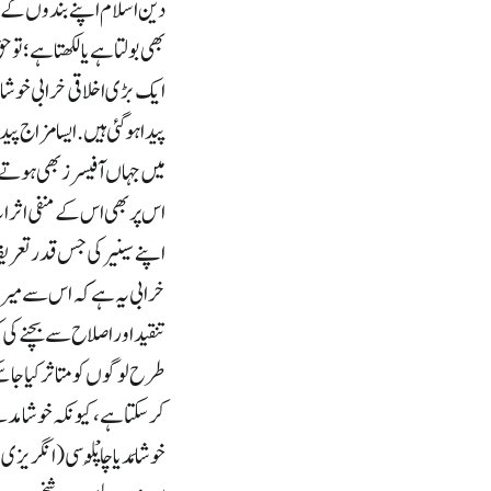
دین اسلام اپنے بندوں کے ا
بھی بولتا ہے یا لکھتا ہے؛ ت
ایک بڑی اخلاقی خرابی خوشام
پیدا ہوگئی ہیں. ایسا مزاج
میں جہاں آفیسرز بھی ہوتے 
اس پر بھی اس کے منفی اثرات
اپنے سینیر کی جس قدر تعریف
خرابی یہ ہے کہ اس سے میرٹ 
تنقید اور اصلاح سے بچنے کی
طرح لوگوں کو متاثر کیا جا 
کر سکتا ہے، کیونکہ خوشامد سے