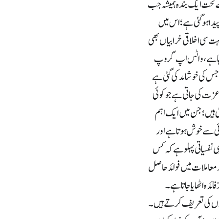
ے تحت ایک بندہ ہمیشہ جب
 پیدا ہوگئی ہے؛ اس میں
ہت سی اخلاقی خرابیاں بھی
ارہا ہے، واٹس اپ گروپ
جس کی خوشامد کی گئی ہے
عزت کی جاتی ہے جو کوئی
ی ہیں؛ جن میں ایک اہم
ئی سے خوش ہوتا ہے اور
 نفسیاتی پہلو ہے کہ کس
ر معاملات میں فوائد حاصل
ائدہ اٹھایا جاتا ہے۔
 دوسرے لوگوں کی تعریف کرتے ہیں۔