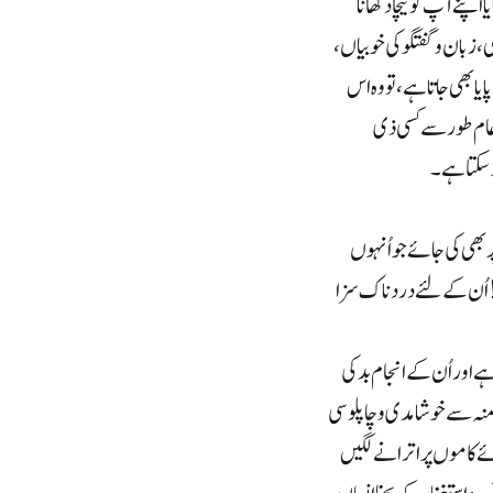
 آپ کو نیچا دکھانا
 زبان و گفتگو کی خوبیاں،
ا بھی جاتا ہے، تو وہ اس
 عام طور سے کسی ذی
 سکتا ہے۔
 بھی کی جائے جو اُنہوں
! اُن کے لئے دردناک سزا
 اور اُن کے انجام بد کی
ے منہ سے خوشامدی و چاپلوسی
وئے کاموں پر اترانے لگیں