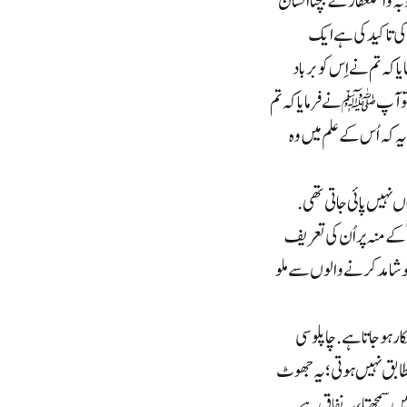
 و استغفار کے بچنا انسان
ی تاکید کی ہے ایک
ہ تم نے اِس کو برباد
ف کی تو آپ ﷺ نے فرمایا کہ تم
ہ کہ اُس کے علم میں وہ
 نہیں پائی جاتی تھی.
کے منہ پر اُن کی تعریف
وشامد کرنے والوں سے ملو
ر ہو جاتا ہے. چاپلوسی
طابق نہیں ہوتی؛ یہ جھوٹ
ں سمجھتا، یہ نفاق ہے۔