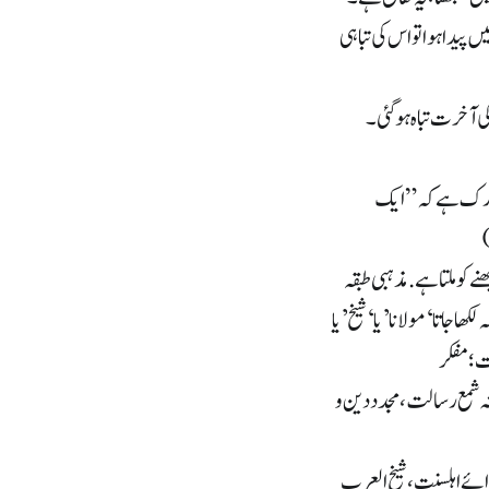
 پیدا ہوا تو اس کی تباہی
کی آخرت تباہ ہو گئی۔
بارک ہے کہ” ایک
کو ملتا ہے. مذہبی طبقہ
ا جاتا ‘مولانا’ یا ‘شیخ’ یا
ت؛ مفکر
نہ شمع رسالت، مجدد دین و
ائے اہلسنت، شیخ العرب