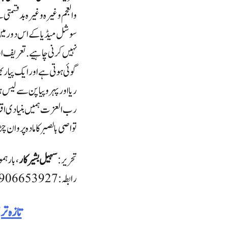
والعجم وغیرہ وغیرہ بدقسمتی 
سوشل میڈیا کے اس دور میں ی
نہیں کرنی چاہیے. تعریف اور
گوئی ہوتی ہے اور ایک پیار 
ریا اور پہروپیا پن سے لیس ہ
رب العزت ہمیں بنیادی اقدار
تواصی بالصبر کا مادہ پروان 
تحریر:
سہیل بشیر کار
، بارہمو
رابطہ :9906653927
تازہ ت