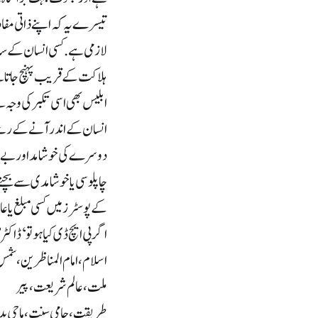
تیسرے یہ کہ اپنے ذاتی مفاد 
لازمی ہے. کسی انسان کے سا
ہلاکت کے قریب پہنچ جاتا ہے؛ 
ابلیس بھی اسی تکبر کی وجہ س
انسان کے اندر آنے کے رس
دوسرے کی خوشامد اور بے ج
چاپلوسی یا خوشامدی سے بچنے
کے پوسٹرز میں کسی مبلغ یا عال
اگر پی ایچ ڈی کیا ہو تو ‘ڈ
اسلام، امام المناظرین، شمس 
ملت، عالم شریعت، پیر
طریقت، حامی سنت، ماحی بد