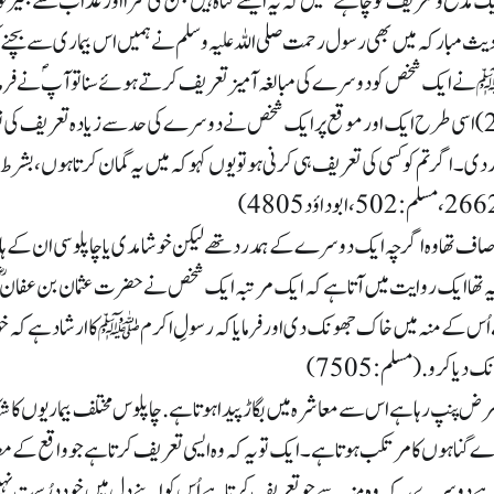
ک مدح و تعریف کو چاہنے لگیں کہ یہ ایسے گناہ ہیں جن کی سزا اور عذاب سے بغیر توبہ
ث مبارکہ میں بھی رسول رحمت صلی اللہ علیہ وسلم نے ہمیں اس بیماری سے بچنے ک
 ایک شخص کو دوسرے کی مبالغہ آمیز تعریف کرتے ہوئے سنا تو آپؐ نے فرمایا ک
کردیا۔ (صحیح بخاری 2663) اسی طرح ایک اور موقع پر ایک شخص نے دوسرے کی حد سے زیادہ تعری
۔ اگر تم کو کسی کی تعریف ہی کرنی ہو تو یوں کہو کہ میں یہ گمان کرتا ہوں، بشرط ی
 صاف تھا وہ اگرچہ ایک دوسرے کے ہمدرد تھے لیکن خوشامدی یا چاپلوسی ان کے ہاں
رویہ تھا ایک روایت میں آتا ہے کہ ایک مرتبہ ایک شخص نے حضرت عثمان بن عفانؓ 
 اُس کے منہ میں خاک جھونک دی اور فرمایا کہ رسولِ اکرمﷺ کا ارشاد ہے کہ خ
یا کرو. (مسلم :7505)
ض پنپ رہا ہے اس سے معاشرہ میں بگاڑ پیدا ہوتا ہے. چاپلوس مختلف بیماریوں کا شکا
 گناہوں کا مرتکب ہوتا ہے۔ ایک تو یہ کہ وہ ایسی تعریف کرتا ہے جو واقع کے م
ہے دوسرے یہ کہ وہ منہ سے جو تعریف کرتا ہے اُس کو اپنے دل میں خود درُست نہی