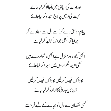
عداوت کی سیاہی میں اُجالا کر لیا جائے
محبت کی زمیں پر آج سجدہ کر لیا جائے
پیامِ دوستی دے کر اُسے دل سے دعا دے کر
پرایا تھا کبھی جو اس کو اپنا کر لیا ہے
ابھی کچھ دور منزل ہے ابھی دشوار رستے ہیں
ابھی ان ریگزاروں میں بسیرا کر لیا جائے
چلو اک فیصلہ کر لیں چلو اک فیصلہ کر لیں
مِلن کا یا جدائی کا ارادہ کر لیا جائے
کسی نقصان سے دل کو بچانے کے لیے فرحتؔ