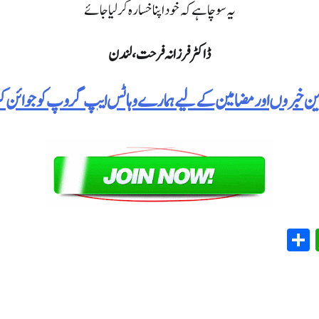
یہ سوچا ہے کہ خود اپنا خسارہ کر لیا جائے
ڈاکٹر فرزانہ فرحت، لندن
رین خبروں اور مضامین کے لیے ہمارے وہاٹس ایپ گروپ کو جوائن 
WhatsApp
Share
Em
T