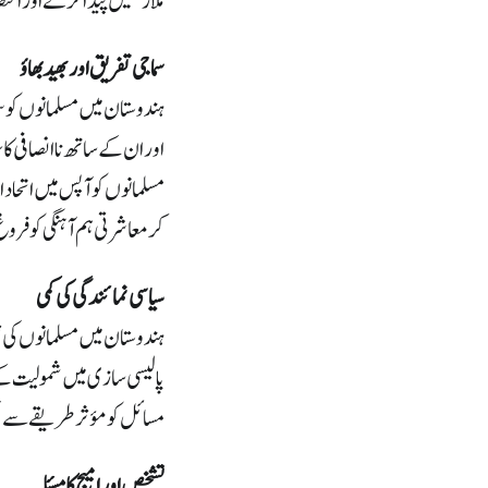
ملازمتیں پیدا کرنے اور ا
سماجی تفریق اور بھید بھاؤ
ہندوستان میں مسلمانوں کو سم
اور ان کے ساتھ ناانصافی کا
مسلمانوں کو آپس میں اتحاد ا
کر معاشرتی ہم آہنگی کو فروغ
سیاسی نمائندگی کی کمی
ہندوستان میں مسلمانوں کی ت
پالیسی سازی میں شمولیت ک
مسائل کو مؤثر طریقے سے ح
تشخص اور امیج کا مسئلہ