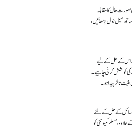
 صورت حال کا مقابلہ
 ساتھ میل جول بڑھائیں،
ہے۔ اس کے حل کے لیے
نے کی کوشش کرنی چاہیے۔
مثبت تاثر پیدا ہو۔
ن مسائل کے حل کے لئے
 علاوہ، مسلم کمیونٹی کو