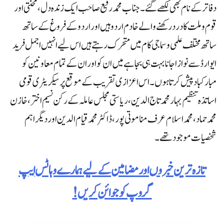
دفاتر کے نام بھی لکھے گئے۔ جناب محمد رفیع صاحب ایک زندہ دل، محنتی اور
قوم و ملت کا درد رکھنے والے خادم اردو ہیں اور اردو کے فروغ کے ساتھ
ساتھ مختلف علمی و سماجی کام میں متحرک رہتے ہیں اس لیے انہیں اجمل فرید
ایوارڈ سے نوازا جانا بہت ہی بجا ہے میں ان کو اور ان کے تمام معاونین کو
مبارکباد پیش کرتا ہوں۔ اس اعزازی تقریب کے موقع پر سیکریٹری قومی
اساتذہ تنظیم بہار محمد تاج الدین، ریاستی مجلس عاملہ کے رکن نسیم اختر، خازن
محمد حماد، محمد اسلام عرف منا موتی پور، ڈاکٹر محمد قیام الدین اور دیگر اہم
شخصیات موجود تھے۔
تازہ ترین خبروں اور مضامین کے لیے ہمارے وہاٹس ایپ
گروپ کو جوائن کریں!