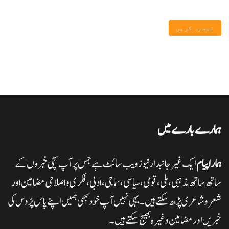
ہمارے بارے میں
ہمارا پیام
ایک غیر جانبدار نیوز ویب سائٹ ہے جس پر آپ سچی خبروں کے
ساتھ ساتھ مذہبی، ملی،قومی، سیاسی، سماجی، ادبی، فکری و اصلاحی مضامین اور
شعر وشاعری پڑھ سکتے ہیں۔ یہی نہیں آپ خود بھی ہمیں اپنے پاس پڑوس کی
خبریں اور مضامین وغیرہ بھیج سکتے ہیں۔