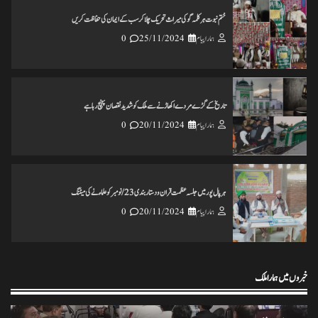
ختم نبوت ہر کلمہ گو کی میراث تحریک چلاکرسب کے ایمان کی حفاظت کریں
ہمارا پیام
25/11/2024
0
تاریخ کے گڑے مردے اکھاڑنے سے ملک کو شدید نقصان پہنچ رہاہے
ہمارا پیام
20/11/2024
0
ہرپال پور میں جلسہ عظمت قران و دستاربندی 23/نومبر کو علماء نے کی میٹنگ
ہمارا پیام
20/11/2024
0
خبروں میں ہمارا ملک
انس مسرور انصاری کی کتاب ’’عکس اورامکان ‘‘ کی رسم رونمائی
ہمارا پیام
18/11/2024
0