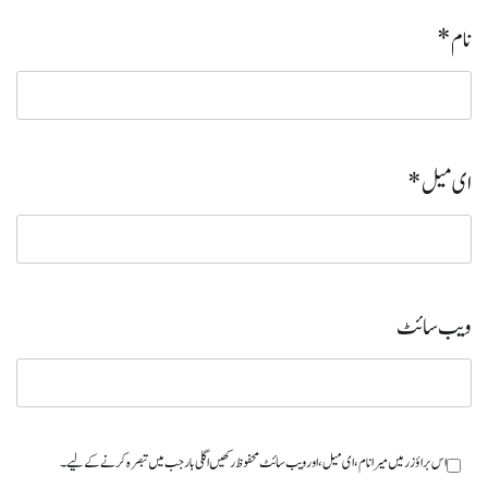
نام
*
ای میل
*
ویب‌ سائٹ
اس براؤزر میں میرا نام، ای میل، اور ویب سائٹ محفوظ رکھیں اگلی بار جب میں تبصرہ کرنے کےلیے۔