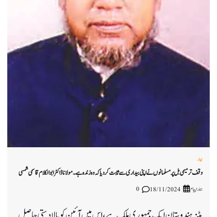
بہار
وقف ترمیمی بل پر مسلمانوں نے اپنی بیداری سے ثابت کر دیا کہ وہ زندہ ہے۔ مولانا ڈاکٹر ابوالکلام قاسمی شمسی
ہمارا پیام
0
18/11/2024
پٹنہ ہندوستان ایک جمہوری ملک ہے ، اس میں آئین کو بالادستی حاصل