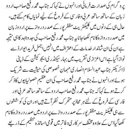
پروگرام کی صدارت فرمائی اور انہوں نے کہا کہ جناب محمد رفیع صاحب اردو
زبان کے ساتھ ساتھ عربی و فارسی کے فروغ کے لیے نمایاں کام کئے ہیں،
حال ہی کے دنوں میں کلیکٹریٹ مظفرپور کے صدر دروازے پر اردو زبان
میں صدر دروازہ کا نام لکھا جانا یہ جناب محمد رفیع صاحب کی جدوجہد کا ہی نتیجہ
ہے ان کی ان شاندار خدمات کے اعتراف میں انہیں اجمل فرید ایوارڈ سے
نوازا گیا ہے اس اعزازی تقریب میں بہار سیکنڈری ایجوکیشن کے ڈپٹی
ڈائریکٹر جناب عبدالسلام انصاری مہمان خصوصی کی حیثیت سے شریک
ہوئے اور انہوں نے جناب محمد رفیع صاحب کی ان عظیم حصولیابیوں کا ذکر
کرتے ہوئے کہا کہ جناب محمد رفیع صاحب اردو کے ساتھ ساتھ عربی اور
فارسی کے فروغ کے لئے ہر محاذ پر متحرک نظر آتے ہیں اور ان کی کوششوں
سے ہی کلیکٹریٹ مظفرپور کے صدر دروازے پر اردو میں صدر دروازہ کا نام
لکھا گیا اس کے علاوہ مختلف سرکاری دفاتر میں قومی اساتذہ تنظیم کے ذریعے