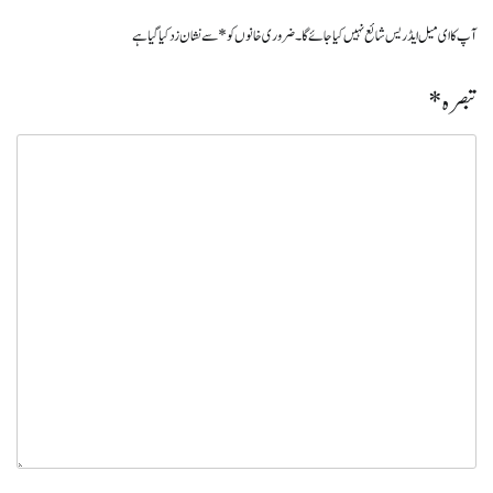
آپ کا ای میل ایڈریس شائع نہیں کیا جائے گا۔
ضروری خانوں کو
*
سے نشان زد کیا گیا ہے
تبصرہ
*