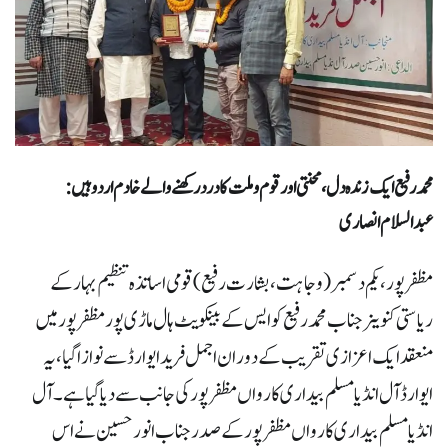
محمد رفیع ایک زندہ دل، محنتی اور قوم و ملت کا درد رکھنے والے خادم اردو ہیں :
عبدالسلام انصاری
مظفر پور، یکم دسمبر (وجاہت، بشارت رفیع) قومی اساتذہ تنظیم بہار کے
ریاستی کنوینر جناب محمد رفیع کو ایس کے بینکویٹ ہال ماڑی پور مظفرپور میں
منعقد ایک اعزازی تقریب کے دوران اجمل فرید ایوارڈ سے نوازا گیا، یہ
ایوارڈ آل انڈیا مسلم بیداری کارواں مظفرپور کی جانب سے دیا گیاہے۔ آل
انڈیا مسلم بیداری کارواں مظفر پور کے صدر جناب انور حسین نے اس