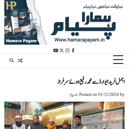
Ski
t
conten
youtube
instagram
twitter
facebook
اجمل فرید ایوارڈ سے محمد رفیع ہوئے سرفراز
by
01/12/2024
Posted on
ہمارا پیام