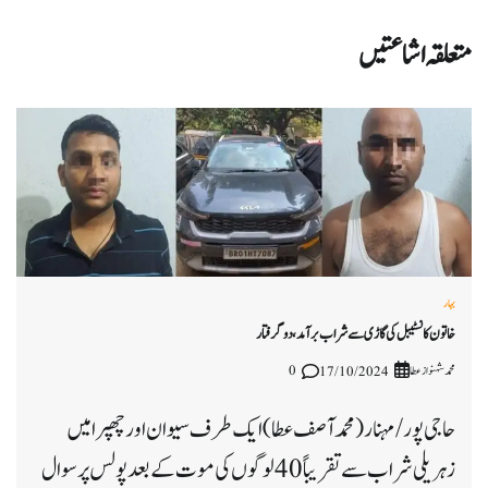
متعلقہ اشاعتیں
بہار
خاتون کانسٹیبل کی گاڑی سے شراب برآمد، دو گرفتار
محمد شہنواز عطا
0
17/10/2024
حاجی پور/مہنار (محمد آصف عطا) ایک طرف سیوان اور چھپرا میں
زہریلی شراب سے تقریباً 40 لوگوں کی موت کے بعد پولس پر سوال