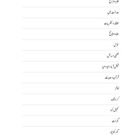
طنز و مزاح
عدالت میں
عقائد و نظریات
علما و مشائخ
غزل
فقہی مسائل
فیض آباد، ایودھیا
قرآن و حدیث
کالم
کرناٹک
کھیل کود
گجرات
گورکھ پور