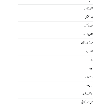
تکنیکی
تنقید و تبصرہ
جمعہ اسپیشل
جموں و کشمیر
جنوبی بھارت
حیدرآباد و تلنگانہ
خطاب جمعہ
دہلی
دیوبند
راجستھان
زبان و ادب
سائنس و فلسفہ
سبق آموز کہانی