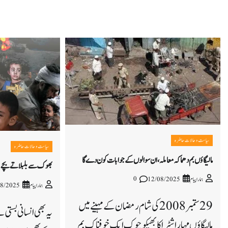
سیاست و حالات حاضرہ
سیاست و حالات حاضرہ
مالیگاؤں بم دھماکہ معاملہ،ان سوالوں کے جوابات کون دے گا
بھوک سے بلبلاتے بچے
0
ہمارا پیام
12/08/2025
ہمارا پیام
08/2025
29 ستمبر 2008 کی شام رمضان کے مہینے میں
یہ بھی انسانی بستی 
مالیگاؤں مہاراشٹرا کا بھیکو چوک ایک خوفناک بم