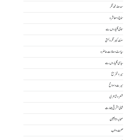
سدھارتھ نگر
سماج و معاشرہ
سماجی گلیاروں سے
سنت کبیر نگر و بستی
سیاست و حالات حاضرہ
سیاسی گلیاروں سے
سیر و تفریح
سیرت و سوانح
شعر و شاعری
شمالی مشرقی بھارت
صحابہ و تابعین
صحت و طب