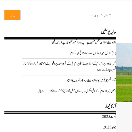
تلاش
کریں
برائے:
حالیہ پوسٹیں
آزادی کی حفاظت تبھی ممکن ہے جب ہمارا آئین محفوظ رہے گا : محمد رفیع
یوم آزادی پر میراروڈ میں سدھ بھاونا منچ کا پروگرام
تمل ناڈو وزیر اعلی ایم کے اسٹالن نے آئی یو ایم ایل کے قومی صدر پروفیسر کے ایم قادرمحی الدن کو ممتاز
تملن ایوارڈ سے نوازا
اقراء تھیم کالج میں یوم آزادی کی پُر وقار تقریب کا انعقاد
انجمن خیر الاسلام گرلز ہائی اسکول مدنپورہ میں جشنِ آزادی کا تزک و احتشام سے منایا گیا
آرکائیوز
اگست 2025
جون 2025