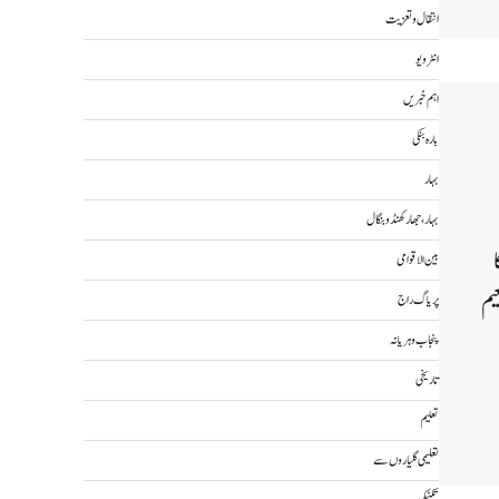
انتقال و تعزیت
انٹرویو
اہم خبریں
بارہ بنکی
بہار
بہار، جھارکھنڈ و بنگال
بین الاقوامی
یم
پریاگ راج
پنجاب و ہریانہ
تاریخی
Wha
Sh
تعلیم
تعلیمی گلیاروں سے