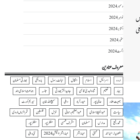
دسمبر 2024
یں
نومبر 2024
عی
اکتوبر 2024
ستمبر 2024
اگست 2024
Wha
Sh
معروف عناوین
اردو
اسرائیل
اسلام
انتقال
اہانت رسول
بارہ بنکی
بھارتی مسلمان
بہار
تعلیم
ثناءالہدیٰ قاسمی
جاوید اختر بھارتی
جلسہ
جماعت اسلامی ہند
جمعیت علماء
حاجی پور
حیدرآباد
دہلی
سمیع اللہ خان
سپریم کورٹ
سیاست
عبدالحفیظ اسلامی
عبدالعظیم رحمانی
غزل
فلسطین
قمرالزماں ندوی
محمد رفیع
مدارس
مسلمان
مشرف شمسی
مظفر پور
مظفرپور
ملعون نرسنہا نند
ممبئی
مہاراشٹر
مہاراشٹرا الیکشن 2024
نئی دہلی