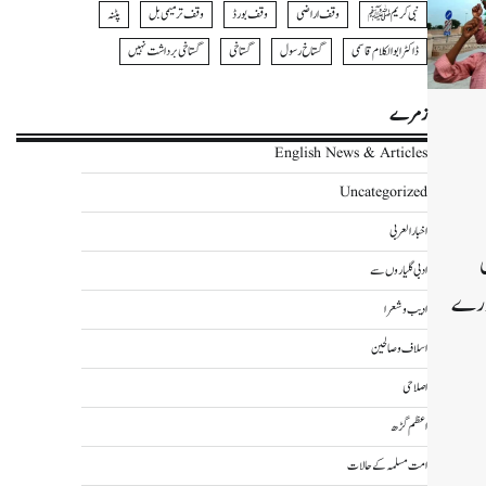
نبی کریمﷺ
وقف اراضی
وقف بورڈ
وقف ترمیمی بل
پٹنہ
ڈاکٹر ابوالکلام قاسمی
گستاخ رسول
گستاخی
گستاخی برداشت نہیں
زمرے
English News & Articles
Uncategorized
اخبار العربی
ادبی گلیاروں سے
ہرسال پورے
ادیب و شعرا
اسلاف و صالحین
اصلاحی
اعظم گڑھ
Wha
Sh
امت مسلمہ کے حالات