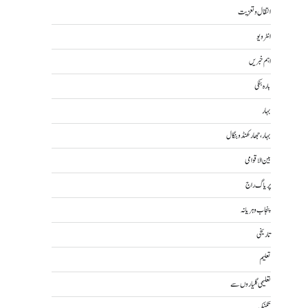
انتقال و تعزیت
انٹرویو
اہم خبریں
بارہ بنکی
بہار
بہار، جھارکھنڈ و بنگال
بین الاقوامی
پریاگ راج
پنجاب و ہریانہ
تاریخی
تعلیم
تعلیمی گلیاروں سے