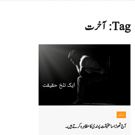
Tag:
آخرت
مذہبی
آج تھوڑا سا حقیقت پسندی کا مظاہرہ کرتے ہیں۔