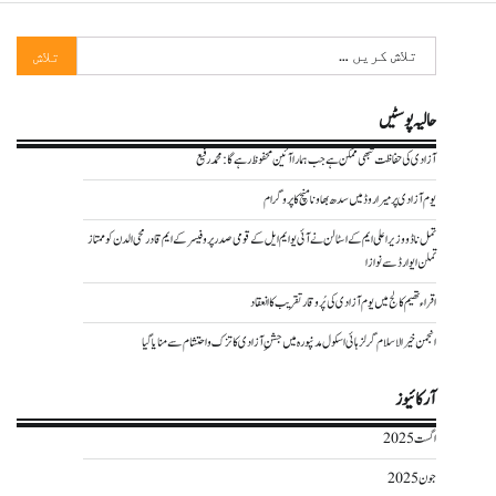
تلاش
کریں
برائے:
حالیہ پوسٹیں
آزادی کی حفاظت تبھی ممکن ہے جب ہمارا آئین محفوظ رہے گا : محمد رفیع
یوم آزادی پر میراروڈ میں سدھ بھاونا منچ کا پروگرام
تمل ناڈو وزیر اعلی ایم کے اسٹالن نے آئی یو ایم ایل کے قومی صدر پروفیسر کے ایم قادرمحی الدن کو ممتاز
تملن ایوارڈ سے نوازا
اقراء تھیم کالج میں یوم آزادی کی پُر وقار تقریب کا انعقاد
انجمن خیر الاسلام گرلز ہائی اسکول مدنپورہ میں جشنِ آزادی کا تزک و احتشام سے منایا گیا
آرکائیوز
اگست 2025
جون 2025