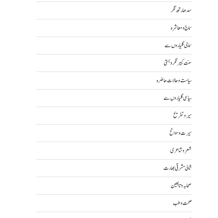
سدھارتھ نگر
سماج و معاشرہ
سماجی گلیاروں سے
سنت کبیر نگر و بستی
سیاست و حالات حاضرہ
سیاسی گلیاروں سے
سیر و تفریح
سیرت و سوانح
شعر و شاعری
شمالی مشرقی بھارت
صحابہ و تابعین
صحت و طب