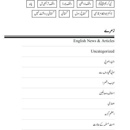
نبی کریمﷺ
وقف اراضی
وقف بورڈ
وقف ترمیمی بل
پٹنہ
ڈاکٹر ابوالکلام قاسمی
گستاخ رسول
گستاخی
گستاخی برداشت نہیں
زمرے
English News & Articles
Uncategorized
اخبار العربی
ادبی گلیاروں سے
ادیب و شعرا
اسلاف و صالحین
اصلاحی
اعظم گڑھ
امت مسلمہ کے حالات