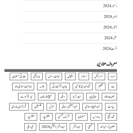
دسمبر 2024
نومبر 2024
اکتوبر 2024
ستمبر 2024
اگست 2024
معروف عناوین
اردو
اسرائیل
اسلام
انتقال
اہانت رسول
بارہ بنکی
بھارتی مسلمان
بہار
تعلیم
ثناءالہدیٰ قاسمی
جاوید اختر بھارتی
جلسہ
جماعت اسلامی ہند
جمعیت علماء
حاجی پور
حیدرآباد
دہلی
سمیع اللہ خان
سپریم کورٹ
سیاست
عبدالحفیظ اسلامی
عبدالعظیم رحمانی
غزل
فلسطین
قمرالزماں ندوی
محمد رفیع
مدارس
مسلمان
مشرف شمسی
مظفر پور
مظفرپور
ملعون نرسنہا نند
ممبئی
مہاراشٹر
مہاراشٹرا الیکشن 2024
نئی دہلی