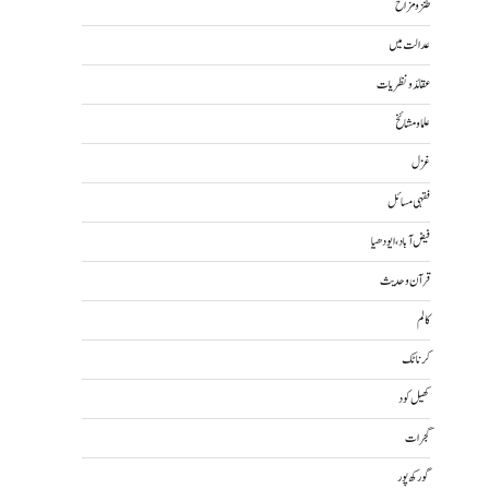
طنز و مزاح
عدالت میں
عقائد و نظریات
علما و مشائخ
غزل
فقہی مسائل
فیض آباد، ایودھیا
قرآن و حدیث
کالم
کرناٹک
کھیل کود
گجرات
گورکھ پور