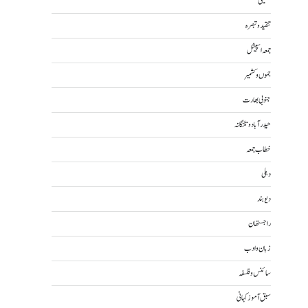
تکنیکی
تنقید و تبصرہ
جمعہ اسپیشل
جموں و کشمیر
جنوبی بھارت
حیدرآباد و تلنگانہ
خطاب جمعہ
دہلی
دیوبند
راجستھان
زبان و ادب
سائنس و فلسفہ
سبق آموز کہانی