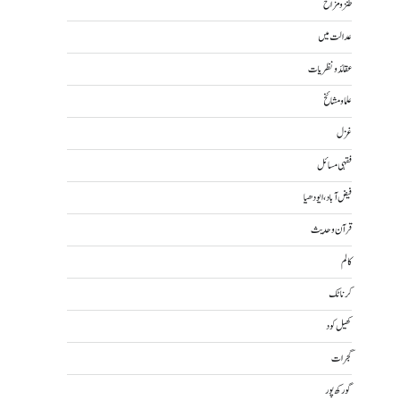
طنز و مزاح
عدالت میں
عقائد و نظریات
علما و مشائخ
غزل
فقہی مسائل
فیض آباد، ایودھیا
قرآن و حدیث
کالم
کرناٹک
کھیل کود
گجرات
گورکھ پور