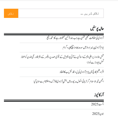
تلاش
کریں
برائے:
حالیہ پوسٹیں
آزادی کی حفاظت تبھی ممکن ہے جب ہمارا آئین محفوظ رہے گا : محمد رفیع
یوم آزادی پر میراروڈ میں سدھ بھاونا منچ کا پروگرام
تمل ناڈو وزیر اعلی ایم کے اسٹالن نے آئی یو ایم ایل کے قومی صدر پروفیسر کے ایم قادرمحی الدن کو ممتاز
تملن ایوارڈ سے نوازا
اقراء تھیم کالج میں یوم آزادی کی پُر وقار تقریب کا انعقاد
انجمن خیر الاسلام گرلز ہائی اسکول مدنپورہ میں جشنِ آزادی کا تزک و احتشام سے منایا گیا
آرکائیوز
اگست 2025
جون 2025