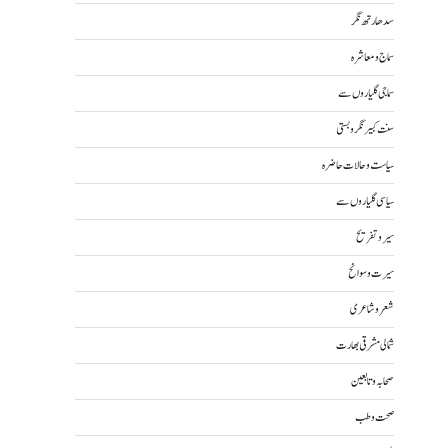
سدھارتھ نگر
سماج و معاشرہ
سماجی گلیاروں سے
سنت کبیر نگر و بستی
سیاست و حالات حاضرہ
سیاسی گلیاروں سے
سیر و تفریح
سیرت و سوانح
شعر و شاعری
شمالی مشرقی بھارت
صحابہ و تابعین
صحت و طب