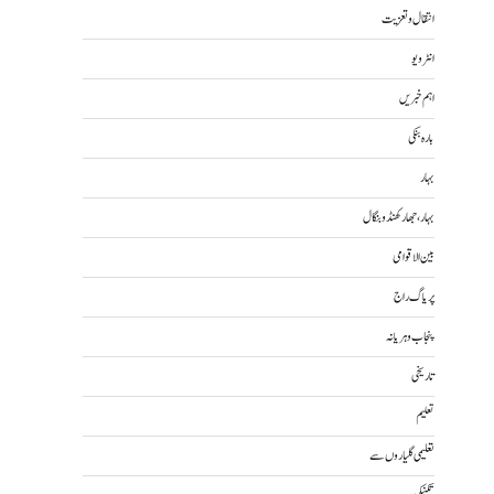
انتقال و تعزیت
انٹرویو
اہم خبریں
بارہ بنکی
بہار
بہار، جھارکھنڈ و بنگال
بین الاقوامی
پریاگ راج
پنجاب و ہریانہ
تاریخی
تعلیم
تعلیمی گلیاروں سے