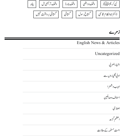
نبی کریمﷺ
وقف اراضی
وقف بورڈ
وقف ترمیمی بل
پٹنہ
ڈاکٹر ابوالکلام قاسمی
گستاخ رسول
گستاخی
گستاخی برداشت نہیں
زمرے
English News & Articles
Uncategorized
اخبار العربی
ادبی گلیاروں سے
ادیب و شعرا
اسلاف و صالحین
اصلاحی
اعظم گڑھ
امت مسلمہ کے حالات