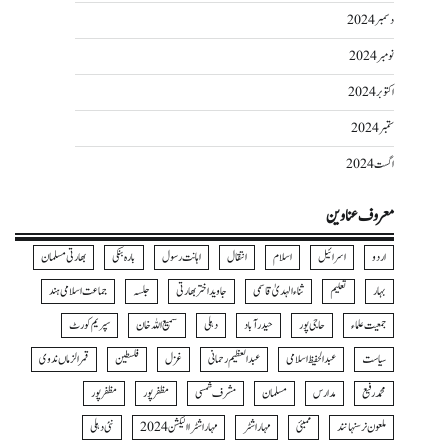
دسمبر 2024
نومبر 2024
اکتوبر 2024
ستمبر 2024
اگست 2024
معروف عناوین
اردو
اسرائیل
اسلام
انتقال
اہانت رسول
بارہ بنکی
بھارتی مسلمان
بہار
تعلیم
ثناءالہدیٰ قاسمی
جاوید اختر بھارتی
جلسہ
جماعت اسلامی ہند
جمعیت علماء
حاجی پور
حیدرآباد
دہلی
سمیع اللہ خان
سپریم کورٹ
سیاست
عبدالحفیظ اسلامی
عبدالعظیم رحمانی
غزل
فلسطین
قمرالزماں ندوی
محمد رفیع
مدارس
مسلمان
مشرف شمسی
مظفر پور
مظفرپور
ملعون نرسنہا نند
ممبئی
مہاراشٹر
مہاراشٹرا الیکشن 2024
نئی دہلی