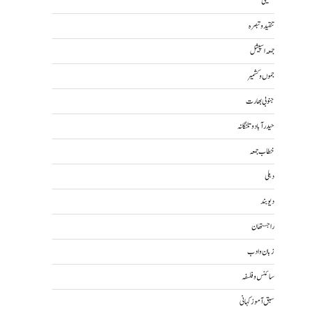
تکنیکی
تنقید و تبصرہ
جمعہ اسپیشل
جموں و کشمیر
جنوبی بھارت
حیدرآباد و تلنگانہ
خطاب جمعہ
دہلی
دیوبند
راجستھان
زبان و ادب
سائنس و فلسفہ
سبق آموز کہانی