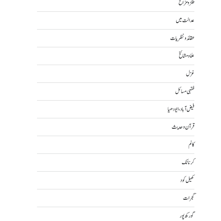
طنز و مزاح
عدالت میں
عقائد و نظریات
علما و مشائخ
غزل
فقہی مسائل
فیض آباد، ایودھیا
قرآن و حدیث
کالم
کرناٹک
کھیل کود
گجرات
گورکھ پور