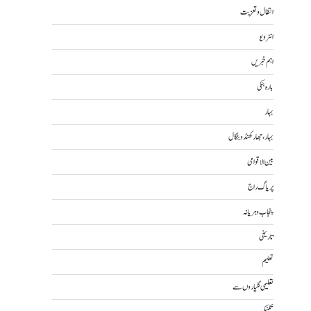
انتقال و تعزیت
انٹرویو
اہم خبریں
بارہ بنکی
بہار
بہار، جھارکھنڈ و بنگال
بین الاقوامی
پریاگ راج
پنجاب و ہریانہ
تاریخی
تعلیم
تعلیمی گلیاروں سے