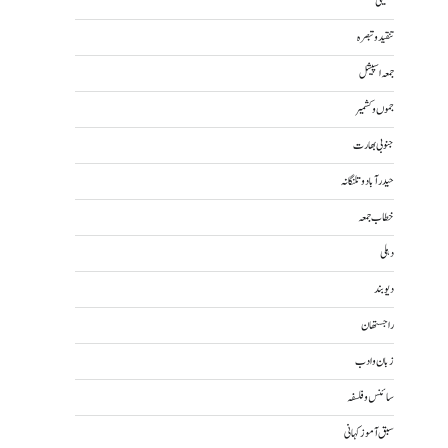
تکنیکی
تنقید و تبصرہ
جمعہ اسپیشل
جموں و کشمیر
جنوبی بھارت
حیدرآباد و تلنگانہ
خطاب جمعہ
دہلی
دیوبند
راجستھان
زبان و ادب
سائنس و فلسفہ
سبق آموز کہانی