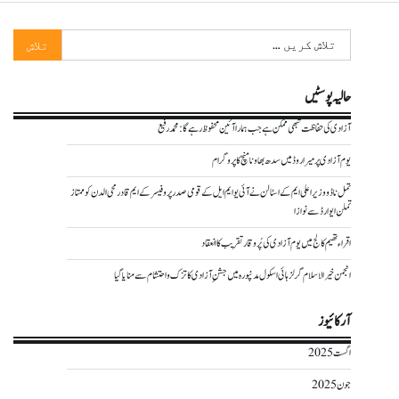
تلاش
کریں
برائے:
حالیہ پوسٹیں
آزادی کی حفاظت تبھی ممکن ہے جب ہمارا آئین محفوظ رہے گا : محمد رفیع
یوم آزادی پر میراروڈ میں سدھ بھاونا منچ کا پروگرام
تمل ناڈو وزیر اعلی ایم کے اسٹالن نے آئی یو ایم ایل کے قومی صدر پروفیسر کے ایم قادرمحی الدن کو ممتاز
تملن ایوارڈ سے نوازا
اقراء تھیم کالج میں یوم آزادی کی پُر وقار تقریب کا انعقاد
انجمن خیر الاسلام گرلز ہائی اسکول مدنپورہ میں جشنِ آزادی کا تزک و احتشام سے منایا گیا
آرکائیوز
اگست 2025
جون 2025