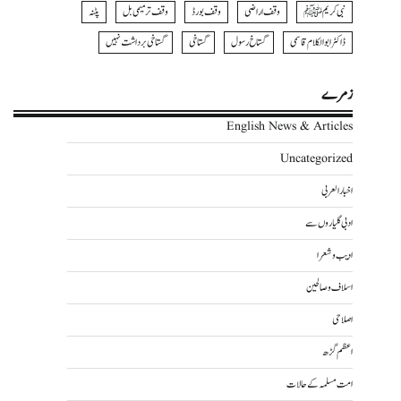
نبی کریمﷺ
وقف اراضی
وقف بورڈ
وقف ترمیمی بل
پٹنہ
ڈاکٹر ابوالکلام قاسمی
گستاخ رسول
گستاخی
گستاخی برداشت نہیں
زمرے
English News & Articles
Uncategorized
اخبار العربی
ادبی گلیاروں سے
ادیب و شعرا
اسلاف و صالحین
اصلاحی
اعظم گڑھ
امت مسلمہ کے حالات