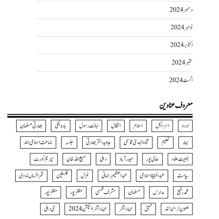
دسمبر 2024
نومبر 2024
اکتوبر 2024
ستمبر 2024
اگست 2024
معروف عناوین
اردو
اسرائیل
اسلام
انتقال
اہانت رسول
بارہ بنکی
بھارتی مسلمان
بہار
تعلیم
ثناءالہدیٰ قاسمی
جاوید اختر بھارتی
جلسہ
جماعت اسلامی ہند
جمعیت علماء
حاجی پور
حیدرآباد
دہلی
سمیع اللہ خان
سپریم کورٹ
سیاست
عبدالحفیظ اسلامی
عبدالعظیم رحمانی
غزل
فلسطین
قمرالزماں ندوی
محمد رفیع
مدارس
مسلمان
مشرف شمسی
مظفر پور
مظفرپور
ملعون نرسنہا نند
ممبئی
مہاراشٹر
مہاراشٹرا الیکشن 2024
نئی دہلی