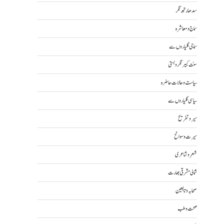
سدھارتھ نگر
سماج و معاشرہ
سماجی گلیاروں سے
سنت کبیر نگر و بستی
سیاست و حالات حاضرہ
سیاسی گلیاروں سے
سیر و تفریح
سیرت و سوانح
شعر و شاعری
شمالی مشرقی بھارت
صحابہ و تابعین
صحت و طب