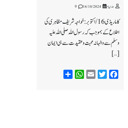
0
ہمارا پیام
16/10/2024
کاماریڈی 16/ اکتوبر: خواجہ شریف مظاہری کی
اطلاع کے بموجب کہ رسول اللہ صلی اللہ علیہ
وسلم سے والہانہ محبت و عقیدت سے ہی ایمان
[…]
WhatsApp
Share
Email
Twitter
Facebook