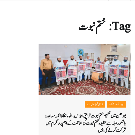
Tag:
ختم نبوت
حیدرآباد و تلنگانہ
مذہبی گلیاروں سے
بودھن میں تفہیم ختم نبوت تربیتی اجلاس۔علماء حفاظ ائمہ مساجد و
باشعور طبقہ سے عقیدہ ختم نبوت کی حفاظت کے اہم پروگرام میں
شرکت کرنے کی اپیل