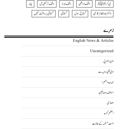
نبی کریمﷺ
وقف اراضی
وقف بورڈ
وقف ترمیمی بل
پٹنہ
ڈاکٹر ابوالکلام قاسمی
گستاخ رسول
گستاخی
گستاخی برداشت نہیں
زمرے
English News & Articles
Uncategorized
اخبار العربی
ادبی گلیاروں سے
ادیب و شعرا
اسلاف و صالحین
اصلاحی
اعظم گڑھ
امت مسلمہ کے حالات