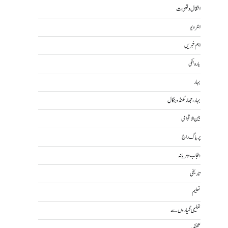
انتقال و تعزیت
انٹرویو
اہم خبریں
بارہ بنکی
بہار
بہار، جھارکھنڈ و بنگال
بین الاقوامی
پریاگ راج
پنجاب و ہریانہ
تاریخی
تعلیم
تعلیمی گلیاروں سے