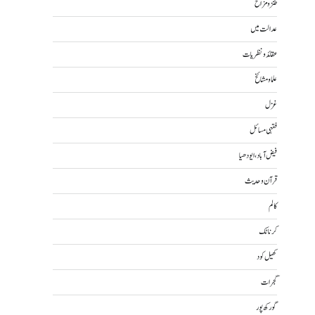
طنز و مزاح
عدالت میں
عقائد و نظریات
علما و مشائخ
غزل
فقہی مسائل
فیض آباد، ایودھیا
قرآن و حدیث
کالم
کرناٹک
کھیل کود
گجرات
گورکھ پور