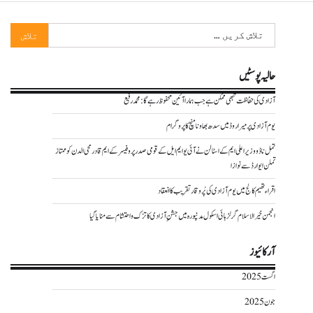
تلاش
کریں
برائے:
حالیہ پوسٹیں
آزادی کی حفاظت تبھی ممکن ہے جب ہمارا آئین محفوظ رہے گا : محمد رفیع
یوم آزادی پر میراروڈ میں سدھ بھاونا منچ کا پروگرام
تمل ناڈو وزیر اعلی ایم کے اسٹالن نے آئی یو ایم ایل کے قومی صدر پروفیسر کے ایم قادرمحی الدن کو ممتاز
تملن ایوارڈ سے نوازا
اقراء تھیم کالج میں یوم آزادی کی پُر وقار تقریب کا انعقاد
انجمن خیر الاسلام گرلز ہائی اسکول مدنپورہ میں جشنِ آزادی کا تزک و احتشام سے منایا گیا
آرکائیوز
اگست 2025
جون 2025