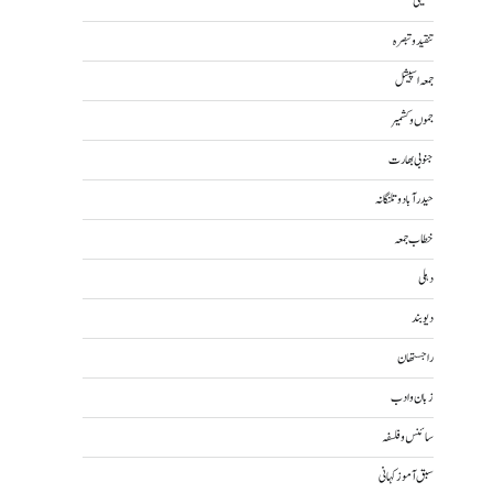
تکنیکی
تنقید و تبصرہ
جمعہ اسپیشل
جموں و کشمیر
جنوبی بھارت
حیدرآباد و تلنگانہ
خطاب جمعہ
دہلی
دیوبند
راجستھان
زبان و ادب
سائنس و فلسفہ
سبق آموز کہانی