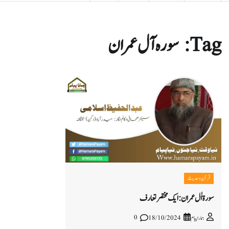
Tag:
سورہ آل عمران
قرآن و حدیث
سورۃ اٰل عمران: ایک مختصر تعارف
0
ہمارا پیام
18/10/2024