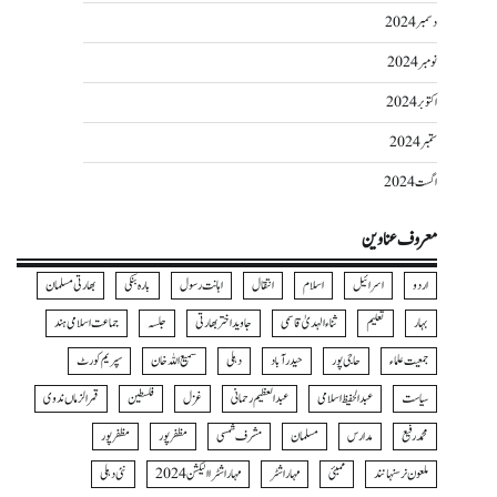
دسمبر 2024
نومبر 2024
اکتوبر 2024
ستمبر 2024
اگست 2024
معروف عناوین
اردو
اسرائیل
اسلام
انتقال
اہانت رسول
بارہ بنکی
بھارتی مسلمان
بہار
تعلیم
ثناءالہدیٰ قاسمی
جاوید اختر بھارتی
جلسہ
جماعت اسلامی ہند
جمعیت علماء
حاجی پور
حیدرآباد
دہلی
سمیع اللہ خان
سپریم کورٹ
سیاست
عبدالحفیظ اسلامی
عبدالعظیم رحمانی
غزل
فلسطین
قمرالزماں ندوی
محمد رفیع
مدارس
مسلمان
مشرف شمسی
مظفر پور
مظفرپور
ملعون نرسنہا نند
ممبئی
مہاراشٹر
مہاراشٹرا الیکشن 2024
نئی دہلی