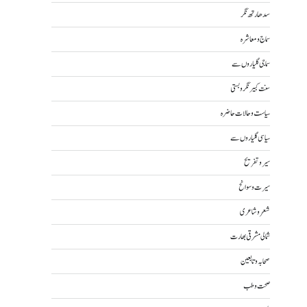
سدھارتھ نگر
سماج و معاشرہ
سماجی گلیاروں سے
سنت کبیر نگر و بستی
سیاست و حالات حاضرہ
سیاسی گلیاروں سے
سیر و تفریح
سیرت و سوانح
شعر و شاعری
شمالی مشرقی بھارت
صحابہ و تابعین
صحت و طب