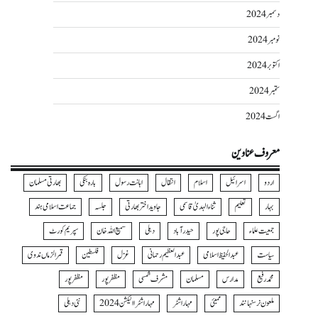
دسمبر 2024
نومبر 2024
اکتوبر 2024
ستمبر 2024
اگست 2024
معروف عناوین
اردو
اسرائیل
اسلام
انتقال
اہانت رسول
بارہ بنکی
بھارتی مسلمان
بہار
تعلیم
ثناءالہدیٰ قاسمی
جاوید اختر بھارتی
جلسہ
جماعت اسلامی ہند
جمعیت علماء
حاجی پور
حیدرآباد
دہلی
سمیع اللہ خان
سپریم کورٹ
سیاست
عبدالحفیظ اسلامی
عبدالعظیم رحمانی
غزل
فلسطین
قمرالزماں ندوی
محمد رفیع
مدارس
مسلمان
مشرف شمسی
مظفر پور
مظفرپور
ملعون نرسنہا نند
ممبئی
مہاراشٹر
مہاراشٹرا الیکشن 2024
نئی دہلی