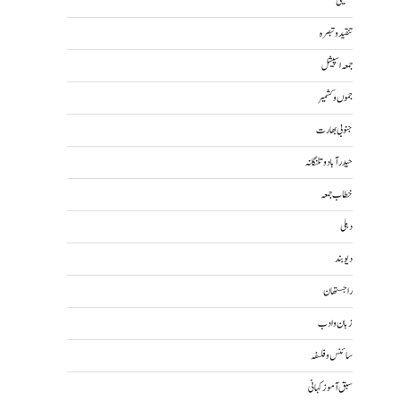
تکنیکی
تنقید و تبصرہ
جمعہ اسپیشل
جموں و کشمیر
جنوبی بھارت
حیدرآباد و تلنگانہ
خطاب جمعہ
دہلی
دیوبند
راجستھان
زبان و ادب
سائنس و فلسفہ
سبق آموز کہانی