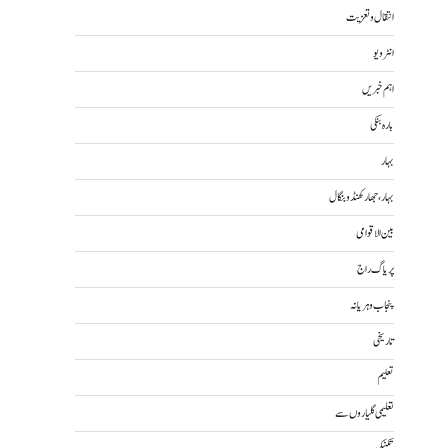
انتقال و تعزیت
انٹرویو
اہم خبریں
بارہ بنکی
بہار
بہار، جھارکھنڈ و بنگال
بین الاقوامی
پریاگ راج
پنجاب و ہریانہ
تاریخی
تعلیم
تعلیمی گلیاروں سے