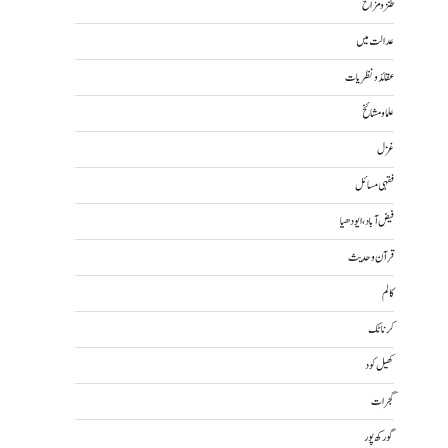
طنز و مزاح
عدالت میں
عقائد و نظریات
علما و مشائخ
غزل
فقہی مسائل
فیض آباد، ایودھیا
قرآن و حدیث
کالم
کرناٹک
کھیل کود
گجرات
گورکھ پور