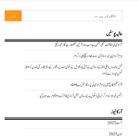
تلاش
کریں
برائے:
حالیہ پوسٹیں
آزادی کی حفاظت تبھی ممکن ہے جب ہمارا آئین محفوظ رہے گا : محمد رفیع
یوم آزادی پر میراروڈ میں سدھ بھاونا منچ کا پروگرام
تمل ناڈو وزیر اعلی ایم کے اسٹالن نے آئی یو ایم ایل کے قومی صدر پروفیسر کے ایم قادرمحی الدن کو ممتاز
تملن ایوارڈ سے نوازا
اقراء تھیم کالج میں یوم آزادی کی پُر وقار تقریب کا انعقاد
انجمن خیر الاسلام گرلز ہائی اسکول مدنپورہ میں جشنِ آزادی کا تزک و احتشام سے منایا گیا
آرکائیوز
اگست 2025
جون 2025