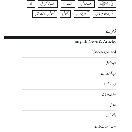
نبی کریمﷺ
وقف اراضی
وقف بورڈ
وقف ترمیمی بل
پٹنہ
ڈاکٹر ابوالکلام قاسمی
گستاخ رسول
گستاخی
گستاخی برداشت نہیں
زمرے
English News & Articles
Uncategorized
اخبار العربی
ادبی گلیاروں سے
ادیب و شعرا
اسلاف و صالحین
اصلاحی
اعظم گڑھ
امت مسلمہ کے حالات