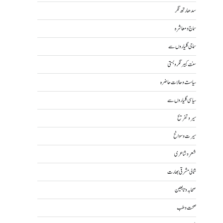
سدھارتھ نگر
سماج و معاشرہ
سماجی گلیاروں سے
سنت کبیر نگر و بستی
سیاست و حالات حاضرہ
سیاسی گلیاروں سے
سیر و تفریح
سیرت و سوانح
شعر و شاعری
شمالی مشرقی بھارت
صحابہ و تابعین
صحت و طب