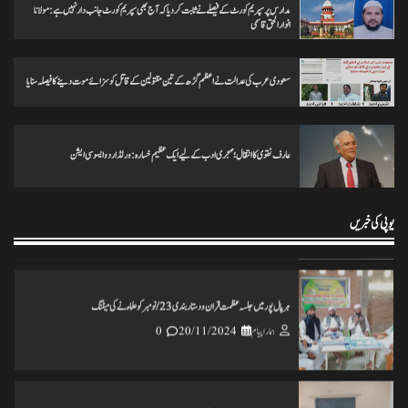
مدارس پر سپریم کورٹ کے فیصلے نے ثابت کردیا کہ آج بھی سپریم کورٹ جانب دار نہیں ہے: مولانا
انوارالحق قاسمی
ختم نبوت ہر کلمہ گو کی میراث تحریک چلاکرسب کے ایمان کی حفاظت کریں
سعودی عرب کی عدالت نے اعظم گڑھ کے تین مقتولین کے قاتل کو سزائے موت دینے کا فیصلہ سنایا
ہمارا پیام
25/11/2024
0
عارف نقوی کا انتقال؛ مہجری ادب کے لیے ایک عظیم خسارہ: ورلڈ اردو ایسوسی ایشن
تاریخ کے گڑے مردے اکھاڑنے سے ملک کو شدید نقصان پہنچ رہاہے
ہمارا پیام
20/11/2024
0
یوپی کی خبریں
ہرپال پور میں جلسہ عظمت قران و دستاربندی 23/نومبر کو علماء نے کی میٹنگ
ہمارا پیام
20/11/2024
0