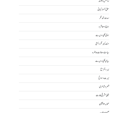
سائنس و فلسفہ
سبق آموز کہانی
سدھارتھ نگر
سماج و معاشرہ
سماجی گلیاروں سے
سنت کبیر نگر و بستی
سیاست و حالات حاضرہ
سیاسی گلیاروں سے
سیر و تفریح
سیرت و سوانح
شعر و شاعری
شمالی مشرقی بھارت
صحابہ و تابعین
صحت و طب