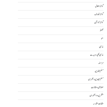
گوشہ اطفال
گوشہ تعارف
گوشہ خواتین
لکھنؤ
مئو
مذہبی
مذہبی گلیاروں سے
مراسلہ
مسلم قائدین
مسلم مجاہدین و حکمران
مضامین و مقالات
مفکرین و دانشوران
مقامات مقدسہ