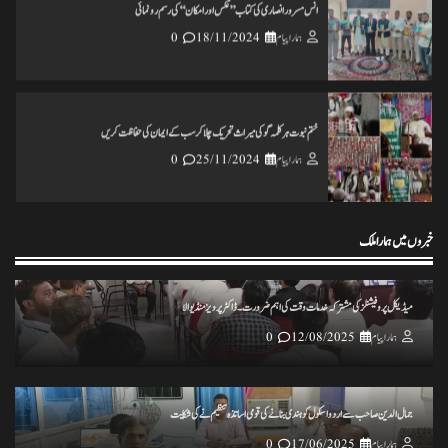
انس مسرور انصاری کی کتاب ’’عکس اورامکان ‘‘ کی رسم رونمائی
ہمارا پیام
18/11/2024
0
ختم نبوت ہر کلمہ گو کی میراث تحریک چلاکرسب کے ایمان کی حفاظت کریں
ہمارا پیام
25/11/2024
0
خبروں میں ہمارا ملک
تاریخ کے گڑے مردے اکھاڑنے سے ملک کو شدید نقصان پہنچ رہاہے
ہمارا پیام
20/11/2024
0
میڈیکل پروفیشنلز کی مشترکہ خدمات وقت کی اہم ضرورت۔ ڈاکٹر پرویز منڈیوالا
ہمارا پیام
12/08/2025
0
ہرپال پور میں جلسہ عظمت قران و دستاربندی 23/نومبر کو علماء نے کی میٹنگ
ہمارا پیام
20/11/2024
0
جمال الدین صاحب سے اردو اسکول کو ہندی بنانے کی قومی اساتذہ تنظیم نے کی شکایت
ہمارا پیام
17/06/2025
0