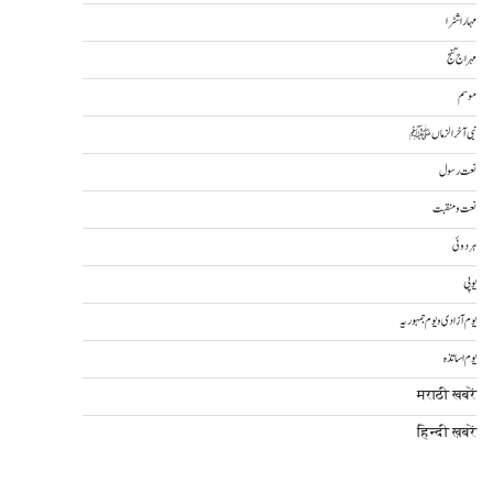
مہاراشٹرا
مہراج گنج
موسم
نبی آخرالزماںﷺ
نعت رسول
نعت و منقبت
ہردوئی
یوپی
یوم آزادی و یوم جمہوریہ
یوم اساتذہ
मराठी खबरें
हिन्दी ख़बरें