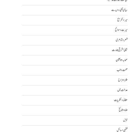
سیاست و حالات حاضرہ
سیاسی گلیاروں سے
سیر و تفریح
سیرت و سوانح
شعر و شاعری
شمالی مشرقی بھارت
صحابہ و تابعین
صحت و طب
طنز و مزاح
عدالت میں
عقائد و نظریات
علما و مشائخ
غزل
فقہی مسائل