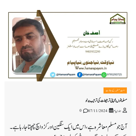
امت مسلمہ کے حالات
مسلمانوں ! اپنی ترجیحات کی ترتیب بدلو
0
ہمارا پیام
07/11/2024
آج جو مسلم معاشرہ ہے، اس میں ایک سنگین اور کڑوا سچ چھپتا جا رہا ہے۔