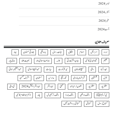
نومبر 2024
اکتوبر 2024
ستمبر 2024
اگست 2024
معروف عناوین
اردو
اسرائیل
اسلام
انتقال
اہانت رسول
بارہ بنکی
بھارتی مسلمان
بہار
تعلیم
ثناءالہدیٰ قاسمی
جاوید اختر بھارتی
جلسہ
جماعت اسلامی ہند
جمعیت علماء
حاجی پور
حیدرآباد
دہلی
سمیع اللہ خان
سپریم کورٹ
سیاست
عبدالحفیظ اسلامی
عبدالعظیم رحمانی
غزل
فلسطین
قمرالزماں ندوی
محمد رفیع
مدارس
مسلمان
مشرف شمسی
مظفر پور
مظفرپور
ملعون نرسنہا نند
ممبئی
مہاراشٹر
مہاراشٹرا الیکشن 2024
نئی دہلی
نبی کریمﷺ
وقف اراضی
وقف بورڈ
وقف ترمیمی بل
پٹنہ
ڈاکٹر ابوالکلام قاسمی
گستاخ رسول
گستاخی
گستاخی برداشت نہیں