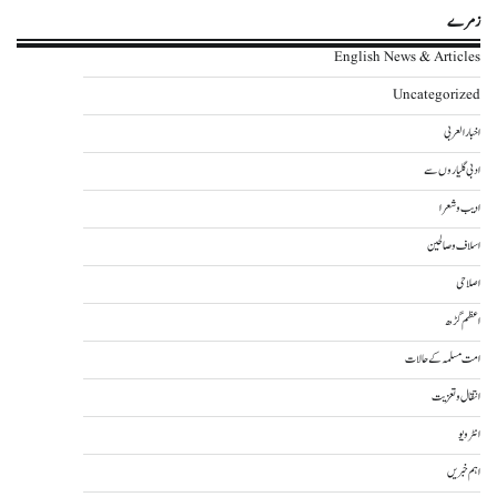
زمرے
English News & Articles
Uncategorized
اخبار العربی
ادبی گلیاروں سے
ادیب و شعرا
اسلاف و صالحین
اصلاحی
اعظم گڑھ
امت مسلمہ کے حالات
انتقال و تعزیت
انٹرویو
اہم خبریں