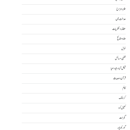
طنز و مزاح
عدالت میں
عقائد و نظریات
علما و مشائخ
غزل
فقہی مسائل
فیض آباد، ایودھیا
قرآن و حدیث
کالم
کرناٹک
کھیل کود
گجرات
گورکھ پور