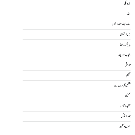
بارہ بنکی
بہار
بہار، جھارکھنڈ و بنگال
بین الاقوامی
پریاگ راج
پنجاب و ہریانہ
تاریخی
تعلیم
تعلیمی گلیاروں سے
تکنیکی
تنقید و تبصرہ
جمعہ اسپیشل
جموں و کشمیر