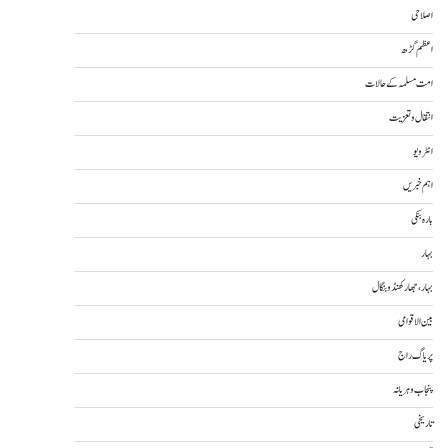
اصلاحی
اعظم گڑھ
امت مسلمہ کے حالات
انتقال و تعزیت
انٹرویو
اہم خبریں
بارہ بنکی
بہار
بہار، جھارکھنڈ و بنگال
بین الاقوامی
پریاگ راج
پنجاب و ہریانہ
تاریخی