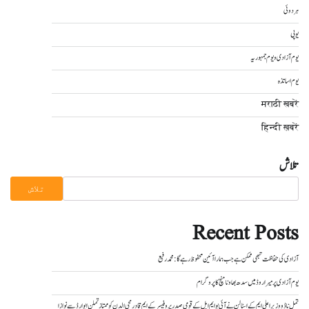
ہردوئی
یوپی
یوم آزادی و یوم جمہوریہ
یوم اساتذہ
मराठी खबरें
हिन्दी ख़बरें
تلاش
تلاش
Recent Posts
آزادی کی حفاظت تبھی ممکن ہے جب ہمارا آئین محفوظ رہے گا : محمد رفیع
یوم آزادی پر میراروڈ میں سدھ بھاونا منچ کا پروگرام
تمل ناڈو وزیر اعلی ایم کے اسٹالن نے آئی یو ایم ایل کے قومی صدر پروفیسر کے ایم قادرمحی الدن کو ممتاز تملن ایوارڈ سے نوازا