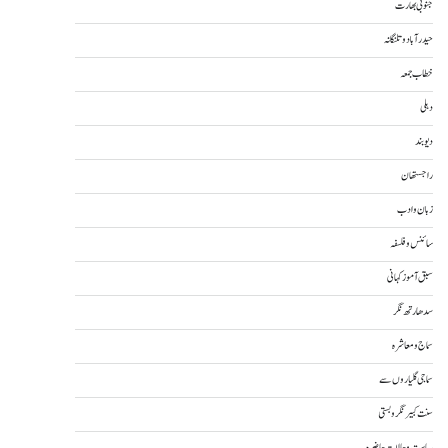
جنوبی بھارت
حیدرآباد و تلنگانہ
خطاب جمعہ
دہلی
دیوبند
راجستھان
زبان و ادب
سائنس و فلسفہ
سبق آموز کہانی
سدھارتھ نگر
سماج و معاشرہ
سماجی گلیاروں سے
سنت کبیر نگر و بستی