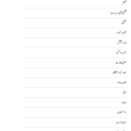
تعلیم
تعلیمی گلیاروں سے
تکنیکی
تنقید و تبصرہ
جمعہ اسپیشل
جموں و کشمیر
جنوبی بھارت
حیدرآباد و تلنگانہ
خطاب جمعہ
دہلی
دیوبند
راجستھان
زبان و ادب