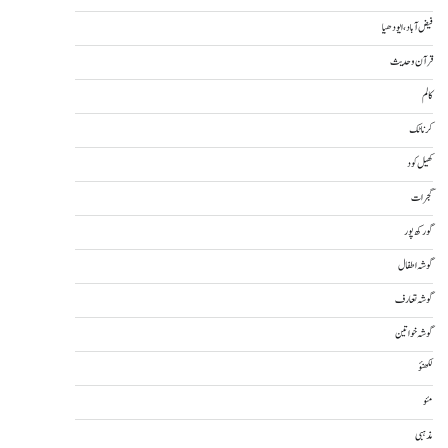
فیض آباد، ایودھیا
قرآن و حدیث
کالم
کرناٹک
کھیل کود
گجرات
گورکھ پور
گوشہ اطفال
گوشہ تعارف
گوشہ خواتین
لکھنؤ
مئو
مذہبی