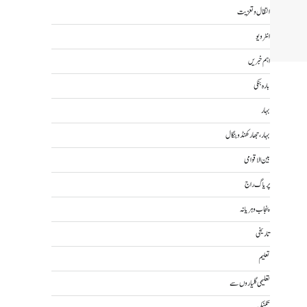
انتقال و تعزیت
Wha
Sh
انٹرویو
اہم خبریں
بارہ بنکی
بہار
بہار، جھارکھنڈ و بنگال
بین الاقوامی
پریاگ راج
پنجاب و ہریانہ
تاریخی
تعلیم
تعلیمی گلیاروں سے