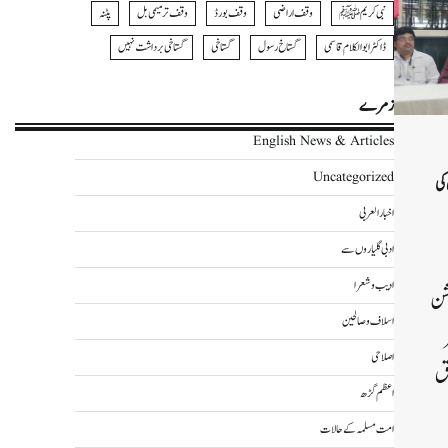
نبی کریمﷺ
وقف اراضی
وقف بورڈ
وقف ترمیمی بل
پٹنہ
ڈاکٹر ابوالکلام قاسمی
گستاخ رسول
گستاخی
گستاخی برداشت نہیں
زمرے
English News & Articles
Uncategorized
کی
اخبار العربی
ادبی گلیاروں سے
ادیب و شعرا
کیشن
اسلاف و صالحین
اصلاحی
ق
اعظم گڑھ
امت مسلمہ کے حالات