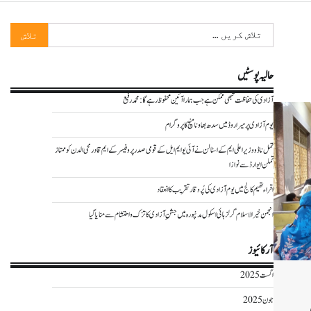
تلاش
کریں
برائے:
حالیہ پوسٹیں
آزادی کی حفاظت تبھی ممکن ہے جب ہمارا آئین محفوظ رہے گا : محمد رفیع
یوم آزادی پر میراروڈ میں سدھ بھاونا منچ کا پروگرام
تمل ناڈو وزیر اعلی ایم کے اسٹالن نے آئی یو ایم ایل کے قومی صدر پروفیسر کے ایم قادرمحی الدن کو ممتاز
تملن ایوارڈ سے نوازا
اقراء تھیم کالج میں یوم آزادی کی پُر وقار تقریب کا انعقاد
انجمن خیر الاسلام گرلز ہائی اسکول مدنپورہ میں جشنِ آزادی کا تزک و احتشام سے منایا گیا
آرکائیوز
اگست 2025
جون 2025