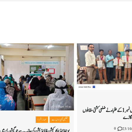
شیواجی نگر اُردو ایم پی ایس نمبر 1 کے طلباء نے ضلعی کشتی مقابلوں
 گاڑ ے
تعلیمی گلیاروں سے
مہاراشٹرا
0
23/10
یونیفائیڈ ایجوکیشن فاؤنڈیشن کی جانب سے جوگیشوری میں