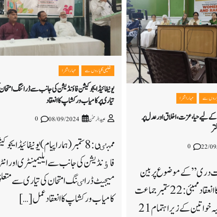
تعلیمی گلیاروں سے
مہاراشٹرا
یونیفائیڈ ایجوکیشن فاؤنڈیشن کی جانب سے ڈرائنگ امتحان 
یاروں سے
مہاراشٹرا
تیاری پر کامیاب ورکشاپ کا انعقاد
کے لیے حیا، عزت، اخلاق اور عدل پر
0
عبیدالرحمٰن
08/09/2024
ختر
ممبٸی: 8 ستمبر (ہمارا پیام)یونیفائیڈ ایجو
0
22/09
فاٶنڈیشن کی جانب سے ایلیمینٹری اور انٹر
 دری” کے موضوع پر بین
میجیٹ ڈراٸنگ امتحان کی تیاری سے متعل
المذاہب سمپوزیم کا انعقاد ممبئی: 22 ستمبرجماعت
کامیاب ورکشاپ کا انعقاد عمل […]
اسلامی ہند ممبئی شعبہ خواتین کے زیر اہتمام 21