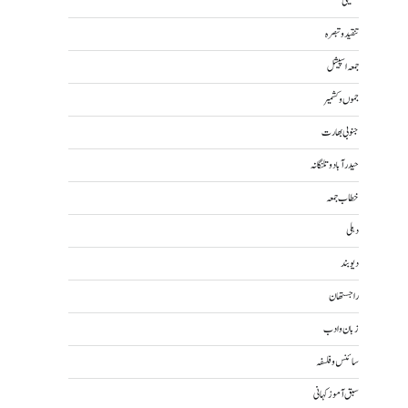
تکنیکی
تنقید و تبصرہ
جمعہ اسپیشل
جموں و کشمیر
جنوبی بھارت
حیدرآباد و تلنگانہ
خطاب جمعہ
دہلی
دیوبند
راجستھان
زبان و ادب
سائنس و فلسفہ
سبق آموز کہانی