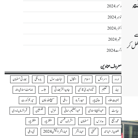
قاد
دسمبر 2024
نومبر 2024
اکتوبر 2024
سے
ستمبر 2024
ھل کر
اگست 2024
معروف عناوین
Wha
Sh
اردو
اسرائیل
اسلام
انتقال
اہانت رسول
بارہ بنکی
بھارتی مسلمان
بہار
تعلیم
ثناءالہدیٰ قاسمی
جاوید اختر بھارتی
جلسہ
جماعت اسلامی ہند
جمعیت علماء
حاجی پور
حیدرآباد
دہلی
سمیع اللہ خان
سپریم کورٹ
سیاست
عبدالحفیظ اسلامی
عبدالعظیم رحمانی
غزل
فلسطین
قمرالزماں ندوی
محمد رفیع
مدارس
مسلمان
مشرف شمسی
مظفر پور
مظفرپور
ملعون نرسنہا نند
ممبئی
مہاراشٹر
مہاراشٹرا الیکشن 2024
نئی دہلی