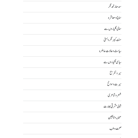
سدھارتھ نگر
سماج و معاشرہ
سماجی گلیاروں سے
سنت کبیر نگر و بستی
سیاست و حالات حاضرہ
سیاسی گلیاروں سے
سیر و تفریح
سیرت و سوانح
شعر و شاعری
شمالی مشرقی بھارت
صحابہ و تابعین
صحت و طب