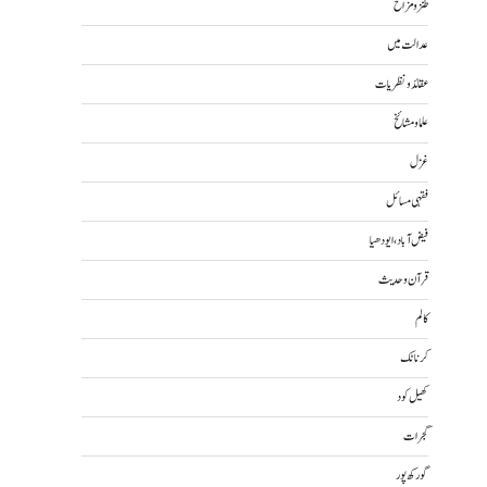
طنز و مزاح
عدالت میں
عقائد و نظریات
علما و مشائخ
غزل
فقہی مسائل
فیض آباد، ایودھیا
قرآن و حدیث
کالم
کرناٹک
کھیل کود
گجرات
گورکھ پور