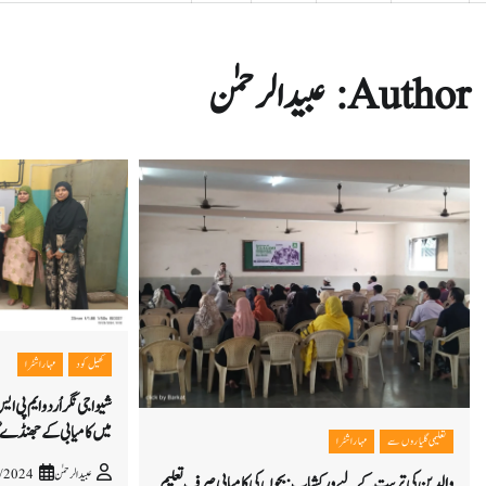
Author:
عبیدالرحمٰن
کھیل کود
مہاراشٹرا
میں کامیابی کے جھنڈے
تعلیمی گلیاروں سے
مہاراشٹرا
عبیدالرحمٰن
/2024
والدین کی تربیت کے لیے ورکشاپ: بچوں کی کامیابی صرف تعلیم