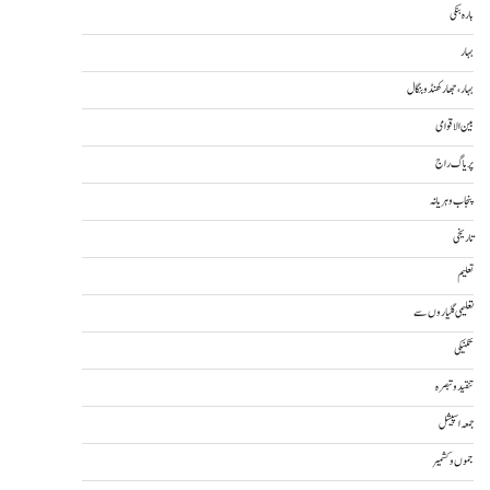
بارہ بنکی
بہار
بہار، جھارکھنڈ و بنگال
بین الاقوامی
پریاگ راج
پنجاب و ہریانہ
تاریخی
تعلیم
تعلیمی گلیاروں سے
تکنیکی
تنقید و تبصرہ
جمعہ اسپیشل
جموں و کشمیر