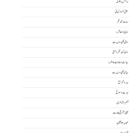
سائنس و فلسفہ
سبق آموز کہانی
سدھارتھ نگر
سماج و معاشرہ
سماجی گلیاروں سے
سنت کبیر نگر و بستی
سیاست و حالات حاضرہ
سیاسی گلیاروں سے
سیر و تفریح
سیرت و سوانح
شعر و شاعری
شمالی مشرقی بھارت
صحابہ و تابعین