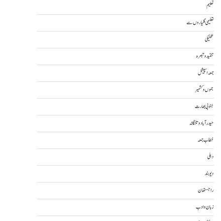
تعلیم
تعلیمی گلیاروں سے
تکنیکی
تنقید و تبصرہ
جمعہ اسپیشل
جموں و کشمیر
جنوبی بھارت
حیدرآباد و تلنگانہ
خطاب جمعہ
دہلی
دیوبند
راجستھان
زبان و ادب