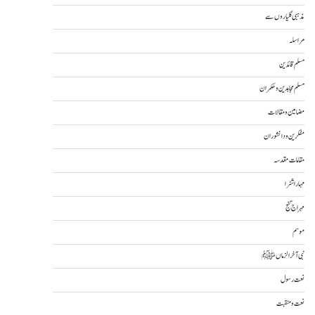
مذہبی گلیاروں سے
مراسلہ
مسلم قائدین
مسلم مجاہدین و حکمران
مضامین و مقالات
مفکرین و دانشوران
مقامات مقدسہ
مہاراشٹرا
مہراج گنج
موسم
نبی آخرالزماںﷺ
نعت رسول
نعت و منقبت