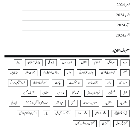
نومبر 2024
اکتوبر 2024
ستمبر 2024
اگست 2024
معروف عناوین
اردو
اسرائیل
اسلام
انتقال
اہانت رسول
بارہ بنکی
بھارتی مسلمان
بہار
تعلیم
ثناءالہدیٰ قاسمی
جاوید اختر بھارتی
جلسہ
جماعت اسلامی ہند
جمعیت علماء
حاجی پور
حیدرآباد
دہلی
سمیع اللہ خان
سپریم کورٹ
سیاست
عبدالحفیظ اسلامی
عبدالعظیم رحمانی
غزل
فلسطین
قمرالزماں ندوی
محمد رفیع
مدارس
مسلمان
مشرف شمسی
مظفر پور
مظفرپور
ملعون نرسنہا نند
ممبئی
مہاراشٹر
مہاراشٹرا الیکشن 2024
نئی دہلی
نبی کریمﷺ
وقف اراضی
وقف بورڈ
وقف ترمیمی بل
پٹنہ
ڈاکٹر ابوالکلام قاسمی
گستاخ رسول
گستاخی
گستاخی برداشت نہیں