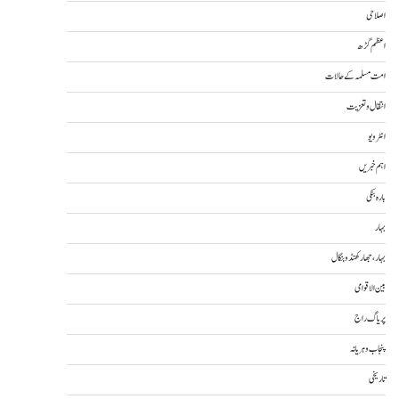
اصلاحی
اعظم گڑھ
امت مسلمہ کے حالات
انتقال و تعزیت
انٹرویو
اہم خبریں
بارہ بنکی
بہار
بہار، جھارکھنڈ و بنگال
بین الاقوامی
پریاگ راج
پنجاب و ہریانہ
تاریخی