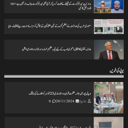
مدارس پر سپریم کورٹ کے فیصلے نے ثابت کردیا کہ آج بھی سپریم کورٹ جانب دار نہیں ہے: مولانا
انوارالحق قاسمی
ختم نبوت ہر کلمہ گو کی میراث تحریک چلاکرسب کے ایمان کی حفاظت کریں
سعودی عرب کی عدالت نے اعظم گڑھ کے تین مقتولین کے قاتل کو سزائے موت دینے کا فیصلہ سنایا
ہمارا پیام
25/11/2024
0
عارف نقوی کا انتقال؛ مہجری ادب کے لیے ایک عظیم خسارہ: ورلڈ اردو ایسوسی ایشن
تاریخ کے گڑے مردے اکھاڑنے سے ملک کو شدید نقصان پہنچ رہاہے
ہمارا پیام
20/11/2024
0
یوپی کی خبریں
ہرپال پور میں جلسہ عظمت قران و دستاربندی 23/نومبر کو علماء نے کی میٹنگ
ہمارا پیام
20/11/2024
0