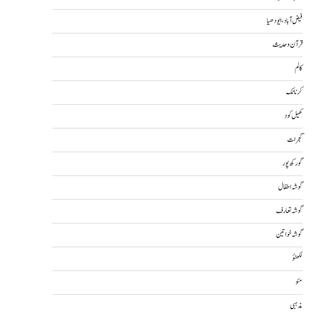
فیض آباد، ایودھیا
قرآن و حدیث
کالم
کرناٹک
کھیل کود
گجرات
گورکھ پور
گوشہ اطفال
گوشہ تعارف
گوشہ خواتین
لکھنؤ
مئو
مذہبی