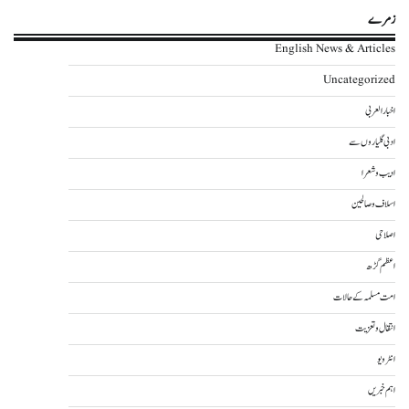
زمرے
English News & Articles
Uncategorized
اخبار العربی
ادبی گلیاروں سے
ادیب و شعرا
اسلاف و صالحین
اصلاحی
اعظم گڑھ
امت مسلمہ کے حالات
انتقال و تعزیت
انٹرویو
اہم خبریں