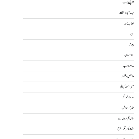
جنوبی بھارت
حیدرآباد و تلنگانہ
خطاب جمعہ
دہلی
دیوبند
راجستھان
زبان و ادب
سائنس و فلسفہ
سبق آموز کہانی
سدھارتھ نگر
سماج و معاشرہ
سماجی گلیاروں سے
سنت کبیر نگر و بستی