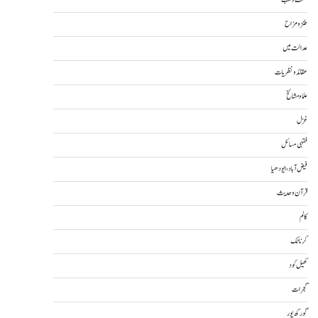
صحت و طب
طنز و مزاح
عدالت میں
عقائد و نظریات
علما و مشائخ
غزل
فقہی مسائل
فیض آباد، ایودھیا
قرآن و حدیث
کالم
کرناٹک
کھیل کود
گجرات
گورکھ پور