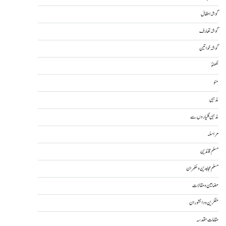
گوشہ اطفال
گوشہ تعارف
گوشہ خواتین
لکھنؤ
مئو
مذہبی
مذہبی گلیاروں سے
مراسلہ
مسلم قائدین
مسلم مجاہدین و حکمران
مضامین و مقالات
مفکرین و دانشوران
مقامات مقدسہ