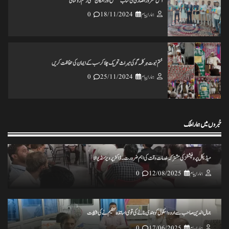
انس مسرور انصاری کی کتاب ’’عکس اورامکان ‘‘ کی رسم رونمائی
ہمارا پیام
18/11/2024
0
ختم نبوت ہر کلمہ گو کی میراث تحریک چلاکرسب کے ایمان کی حفاظت کریں
ہمارا پیام
25/11/2024
0
خبروں میں ہمارا ملک
تاریخ کے گڑے مردے اکھاڑنے سے ملک کو شدید نقصان پہنچ رہاہے
ہمارا پیام
20/11/2024
0
میڈیکل پروفیشنلز کی مشترکہ خدمات وقت کی اہم ضرورت۔ ڈاکٹر پرویز منڈیوالا
ہمارا پیام
12/08/2025
0
ہرپال پور میں جلسہ عظمت قران و دستاربندی 23/نومبر کو علماء نے کی میٹنگ
ہمارا پیام
20/11/2024
0
جمال الدین صاحب سے اردو اسکول کو ہندی بنانے کی قومی اساتذہ تنظیم نے کی شکایت
ہمارا پیام
17/06/2025
0