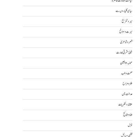
سیاست و حالات حاضرہ
سیاسی گلیاروں سے
سیر و تفریح
سیرت و سوانح
شعر و شاعری
شمالی مشرقی بھارت
صحابہ و تابعین
صحت و طب
طنز و مزاح
عدالت میں
عقائد و نظریات
علما و مشائخ
غزل
فقہی مسائل