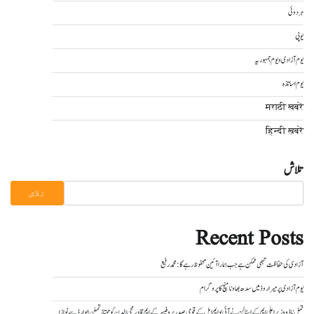
ہردوئی
یوپی
یوم آزادی و یوم جمہوریہ
یوم اساتذہ
मराठी खबरें
हिन्दी ख़बरें
تلاش
تلاش
Recent Posts
آزادی کی حفاظت تبھی ممکن ہے جب ہمارا آئین محفوظ رہے گا : محمد رفیع
یوم آزادی پر میراروڈ میں سدھ بھاونا منچ کا پروگرام
تمل ناڈو وزیر اعلی ایم کے اسٹالن نے آئی یو ایم ایل کے قومی صدر پروفیسر کے ایم قادرمحی الدن کو ممتاز تملن ایوارڈ سے نوازا