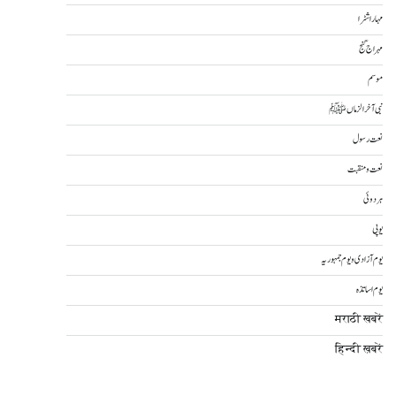
مہاراشٹرا
مہراج گنج
موسم
نبی آخرالزماںﷺ
نعت رسول
نعت و منقبت
ہردوئی
یوپی
یوم آزادی و یوم جمہوریہ
یوم اساتذہ
मराठी खबरें
हिन्दी ख़बरें