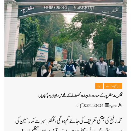
ادبی گلیاروں سے
بہار
کلکٹریٹ مظفر پور کے صدر دروازہ پر اردو لکھوانے کے لئے مل رہی ہیں مباکبادیاں
0
ہمارا پیام
28/11/2024
محمد رفیع کی جتنی تعریف کی جائے کم ہوگی، کلکٹر سبرت کمار سین کی