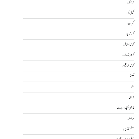
کرناٹک
کھیل کود
گجرات
گورکھ پور
گوشہ اطفال
گوشہ تعارف
گوشہ خواتین
لکھنؤ
مئو
مذہبی
مذہبی گلیاروں سے
مراسلہ
مسلم قائدین