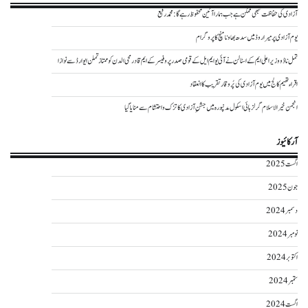
آزادی کی حفاظت تبھی ممکن ہے جب ہمارا آئین محفوظ رہے گا : محمد رفیع
یوم آزادی پر میراروڈ میں سدھ بھاونا منچ کا پروگرام
تمل ناڈو وزیر اعلی ایم کے اسٹالن نے آئی یو ایم ایل کے قومی صدر پروفیسر کے ایم قادرمحی الدن کو ممتاز تملن ایوارڈ سے نوازا
اقراء تھیم کالج میں یوم آزادی کی پُر وقار تقریب کا انعقاد
انجمن خیر الاسلام گرلز ہائی اسکول مدنپورہ میں جشنِ آزادی کا تزک و احتشام سے منایا گیا
آرکائیوز
اگست 2025
جون 2025
دسمبر 2024
نومبر 2024
اکتوبر 2024
ستمبر 2024
اگست 2024