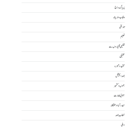
پریاگ راج
پنجاب و ہریانہ
تاریخی
تعلیم
تعلیمی گلیاروں سے
تکنیکی
تنقید و تبصرہ
جمعہ اسپیشل
جموں و کشمیر
جنوبی بھارت
حیدرآباد و تلنگانہ
خطاب جمعہ
دہلی