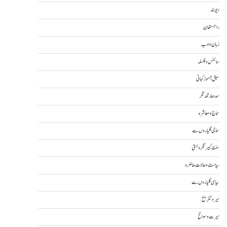
دیوبند
راجستھان
زبان و ادب
سائنس و فلسفہ
سبق آموز کہانی
سدھارتھ نگر
سماج و معاشرہ
سماجی گلیاروں سے
سنت کبیر نگر و بستی
سیاست و حالات حاضرہ
سیاسی گلیاروں سے
سیر و تفریح
سیرت و سوانح