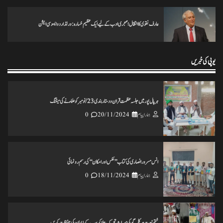
عارف نقوی کا انتقال؛ مہجری ادب کے لیے ایک عظیم خسارہ: ورلڈ اردو ایسوسی ایشن
تاریخ کے گڑے مردے اکھاڑنے سے ملک کو شدید نقصان پہنچ رہاہے
ہمارا پیام
20/11/2024
0
یوپی کی خبریں
ہرپال پور میں جلسہ عظمت قران و دستاربندی 23/نومبر کو علماء نے کی میٹنگ
ہمارا پیام
20/11/2024
0
انس مسرور انصاری کی کتاب ’’عکس اورامکان ‘‘ کی رسم رونمائی
ہمارا پیام
18/11/2024
0
ختم نبوت ہر کلمہ گو کی میراث تحریک چلاکرسب کے ایمان کی حفاظت کریں