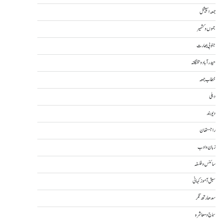
جمعہ اسپیشل
جموں و کشمیر
جنوبی بھارت
حیدرآباد و تلنگانہ
خطاب جمعہ
دہلی
دیوبند
راجستھان
زبان و ادب
سائنس و فلسفہ
سبق آموز کہانی
سدھارتھ نگر
سماج و معاشرہ