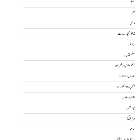
لکھنؤ
مئو
مذہبی
مذہبی گلیاروں سے
مراسلہ
مسلم قائدین
مسلم مجاہدین و حکمران
مضامین و مقالات
مفکرین و دانشوران
مقامات مقدسہ
مہاراشٹرا
مہراج گنج
موسم
نبی آخرالزماںﷺ