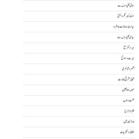
سماجی گلیاروں سے
سنت کبیر نگر و بستی
سیاست و حالات حاضرہ
سیاسی گلیاروں سے
سیر و تفریح
سیرت و سوانح
شعر و شاعری
شمالی مشرقی بھارت
صحابہ و تابعین
صحت و طب
طنز و مزاح
عدالت میں
عقائد و نظریات