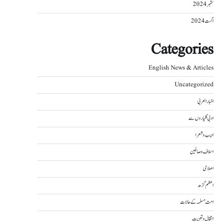
ستمبر 2024
اگست 2024
Categories
English News & Articles
Uncategorized
اخبار العربی
ادبی گلیاروں سے
ادیب و شعرا
اسلاف و صالحین
اصلاحی
اعظم گڑھ
امت مسلمہ کے حالات
انتقال و تعزیت