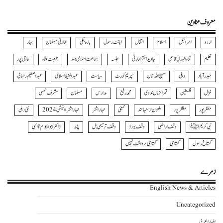
معروف عناوین
اردو
اسرائیل
اسلام
انتقال
اہانت رسول
بارہ بنکی
بھارتی مسلمان
بہار
تعلیم
ثناءالہدیٰ قاسمی
جاوید اختر بھارتی
جلسہ
جماعت اسلامی ہند
جمعیت علماء
حاجی پور
حیدرآباد
دہلی
سمیع اللہ خان
سپریم کورٹ
سیاست
عبدالحفیظ اسلامی
عبدالعظیم رحمانی
غزل
فلسطین
قمرالزماں ندوی
محمد رفیع
مدارس
مسلمان
مشرف شمسی
مظفر پور
مظفرپور
ملعون نرسنہا نند
ممبئی
مہاراشٹر
مہاراشٹرا الیکشن 2024
نئی دہلی
نبی کریمﷺ
وقف اراضی
وقف بورڈ
وقف ترمیمی بل
پٹنہ
ڈاکٹر ابوالکلام قاسمی
گستاخ رسول
گستاخی
گستاخی برداشت نہیں
زمرے
English News & Articles
Uncategorized
اخبار العربی