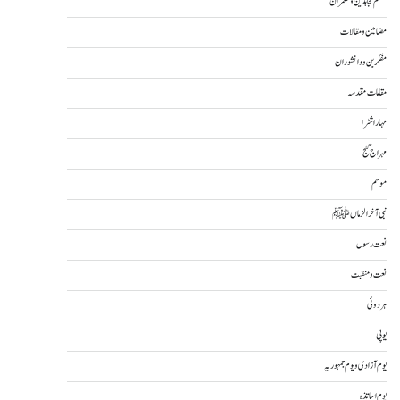
مسلم مجاہدین و حکمران
مضامین و مقالات
مفکرین و دانشوران
مقامات مقدسہ
مہاراشٹرا
مہراج گنج
موسم
نبی آخرالزماںﷺ
نعت رسول
نعت و منقبت
ہردوئی
یوپی
یوم آزادی و یوم جمہوریہ
یوم اساتذہ