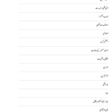
ادبی گلیاروں سے
ادیب و شعرا
اسلاف و صالحین
اصلاحی
اعظم گڑھ
امت مسلمہ کے حالات
انتقال و تعزیت
انٹرویو
اہم خبریں
بارہ بنکی
بہار
بہار، جھارکھنڈ و بنگال
بین الاقوامی