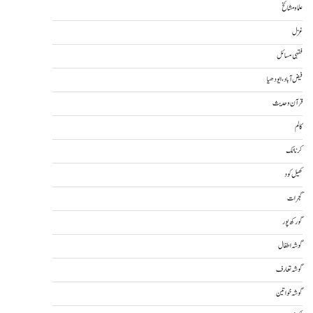
علما و مشائخ
غزل
فقہی مسائل
فیض آباد، ایودھیا
قرآن و حدیث
کالم
کرناٹک
کھیل کود
گجرات
گورکھ پور
گوشہ اطفال
گوشہ تعارف
گوشہ خواتین