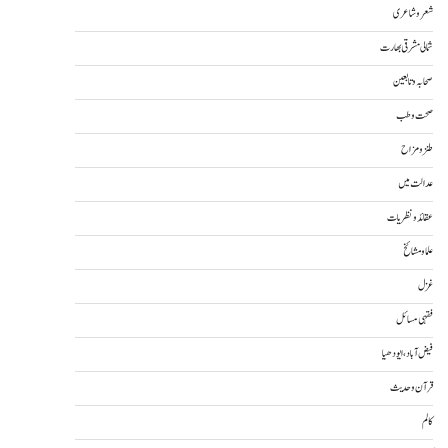
شعر و شاعری
شمالی مشرقی بھارت
صحابہ و تابعین
صحت و طب
طنز و مزاح
عدالت میں
عقائد و نظریات
علما و مشائخ
غزل
فقہی مسائل
فیض آباد، ایودھیا
قرآن و حدیث
کالم