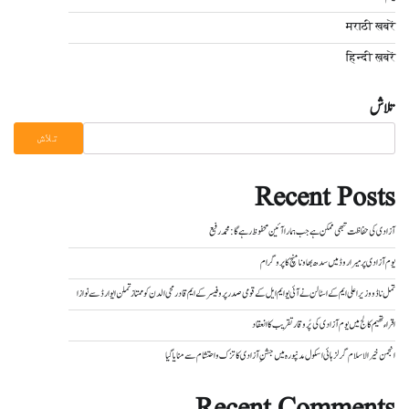
मराठी खबरें
हिन्दी ख़बरें
تلاش
تلاش
Recent Posts
آزادی کی حفاظت تبھی ممکن ہے جب ہمارا آئین محفوظ رہے گا : محمد رفیع
یوم آزادی پر میراروڈ میں سدھ بھاونا منچ کا پروگرام
تمل ناڈو وزیر اعلی ایم کے اسٹالن نے آئی یو ایم ایل کے قومی صدر پروفیسر کے ایم قادرمحی الدن کو ممتاز تملن ایوارڈ سے نوازا
اقراء تھیم کالج میں یوم آزادی کی پُر وقار تقریب کا انعقاد
انجمن خیر الاسلام گرلز ہائی اسکول مدنپورہ میں جشنِ آزادی کا تزک و احتشام سے منایا گیا
Recent Comments