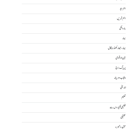
انٹرویو
اہم خبریں
بارہ بنکی
بہار
بہار، جھارکھنڈ و بنگال
بین الاقوامی
پریاگ راج
پنجاب و ہریانہ
تاریخی
تعلیم
تعلیمی گلیاروں سے
تکنیکی
تنقید و تبصرہ