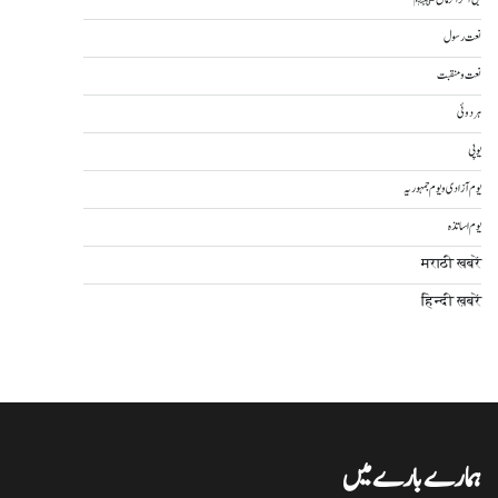
نعت رسول
نعت و منقبت
ہردوئی
یوپی
یوم آزادی و یوم جمہوریہ
یوم اساتذہ
मराठी खबरें
हिन्दी ख़बरें
ہمارے بارے میں