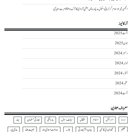
انجمن خیر الاسلام گرلز ہائی اسکول مدنپورہ میں جشنِ آزادی کا تزک و احتشام سے منایا گیا
آرکائیوز
اگست 2025
جون 2025
دسمبر 2024
نومبر 2024
اکتوبر 2024
ستمبر 2024
اگست 2024
معروف عناوین
اردو
اسرائیل
اسلام
انتقال
اہانت رسول
بارہ بنکی
بھارتی مسلمان
بہار
تعلیم
ثناءالہدیٰ قاسمی
جاوید اختر بھارتی
جلسہ
جماعت اسلامی ہند
جمعیت علماء
حاجی پور