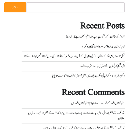
تلاش
Recent Posts
آزادی کی حفاظت تبھی ممکن ہے جب ہمارا آئین محفوظ رہے گا : محمد رفیع
یوم آزادی پر میراروڈ میں سدھ بھاونا منچ کا پروگرام
تمل ناڈو وزیر اعلی ایم کے اسٹالن نے آئی یو ایم ایل کے قومی صدر پروفیسر کے ایم قادرمحی الدن کو ممتاز تملن ایوارڈ سے نوازا
اقراء تھیم کالج میں یوم آزادی کی پُر وقار تقریب کا انعقاد
انجمن خیر الاسلام گرلز ہائی اسکول مدنپورہ میں جشنِ آزادی کا تزک و احتشام سے منایا گیا
Recent Comments
شہر گلستان بنگلور کے شب و روز - ہمارا پیام
از
شہر گلستان بنگلور میں
مکہ مکرمہ کے بعض تاریخی، قابل دید مقامات اور دو بڑے جامعات - ہمارا پیام
از
مکہ مکرمہ کے بعض تاریخی اور قابل دید
مقامات
مکہ مکرمہ کے بعض تاریخی اور قابل دید مقامات - ہمارا پیام
از
مکہ مکرمہ کے تاریخی اور قابل دید مقامات