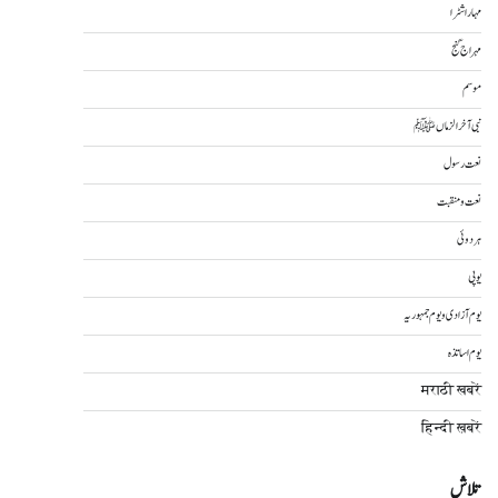
مہاراشٹرا
مہراج گنج
موسم
نبی آخرالزماںﷺ
نعت رسول
نعت و منقبت
ہردوئی
یوپی
یوم آزادی و یوم جمہوریہ
یوم اساتذہ
मराठी खबरें
हिन्दी ख़बरें
تلاش