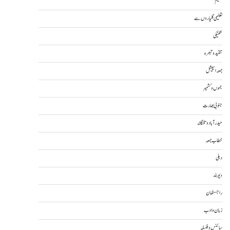
تعلیم
تعلیمی گلیاروں سے
تکنیکی
تنقید و تبصرہ
جمعہ اسپیشل
جموں و کشمیر
جنوبی بھارت
حیدرآباد و تلنگانہ
خطاب جمعہ
دہلی
دیوبند
راجستھان
زبان و ادب
سائنس و فلسفہ