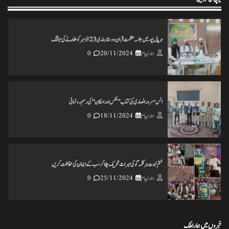
ہرپال پور میں جلسہ عظمت قران و دستاربندی 23/نومبر کو علماء نے کی میٹنگ
ہمارا پیام
20/11/2024
0
انس مسرور انصاری کی کتاب ’’عکس اورامکان ‘‘ کی رسم رونمائی
ہمارا پیام
18/11/2024
0
ختم نبوت ہر کلمہ گو کی میراث تحریک چلاکرسب کے ایمان کی حفاظت کریں
ہمارا پیام
25/11/2024
0
خبروں میں ہمارا ملک
تاریخ کے گڑے مردے اکھاڑنے سے ملک کو شدید نقصان پہنچ رہاہے