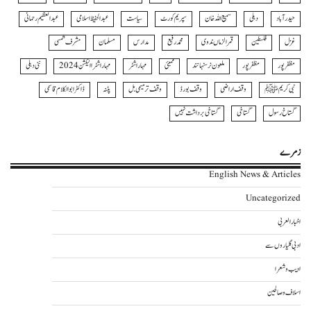
حیدرآباد
دہلی
سمیع اللہ خان
سپریم کورٹ
سیاست
عبدالحفیظ اسلامی
عبدالعظیم رحمانی
غزل
فلسطین
قمرالزماں ندوی
محمد رفیع
مدارس
مسلمان
مشرف شمسی
مظفر پور
مظفرپور
ملعون نرسنہا نند
ممبئی
مہاراشٹر
مہاراشٹرا الیکشن 2024
نئی دہلی
نبی کریمﷺ
وقف اراضی
وقف بورڈ
وقف ترمیمی بل
پٹنہ
ڈاکٹر ابوالکلام قاسمی
گستاخ رسول
گستاخی
گستاخی برداشت نہیں
زمرے
English News & Articles
Uncategorized
اخبار العربی
ادبی گلیاروں سے
ادیب و شعرا
اسلاف و صالحین