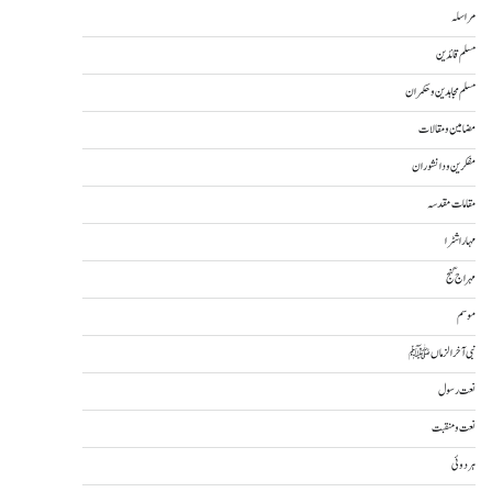
مراسلہ
مسلم قائدین
مسلم مجاہدین و حکمران
مضامین و مقالات
مفکرین و دانشوران
مقامات مقدسہ
مہاراشٹرا
مہراج گنج
موسم
نبی آخرالزماںﷺ
نعت رسول
نعت و منقبت
ہردوئی