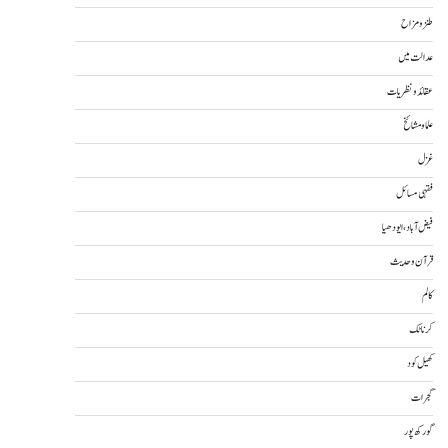
طنز و مزاح
عدالت میں
عقائد و نظریات
علما و مشائخ
غزل
فقہی مسائل
فیض آباد، ایودھیا
قرآن و حدیث
کالم
کرناٹک
کھیل کود
گجرات
گورکھ پور