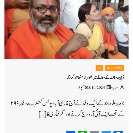
مذہبی گلیاروں سے
یوپی
توہین رسالت کے معاملے میں ملعون نرسنھانند گرفتار
0
ہمارا پیام
05/10/2024
جمعیۃ علماء ہند کے ایک وفد نے آج غازی آباد پولس کمشنر سے دفعہ ۲۹۹
کے تحت ایف آئی آر درج کرنے اور گرفتاری کا […]