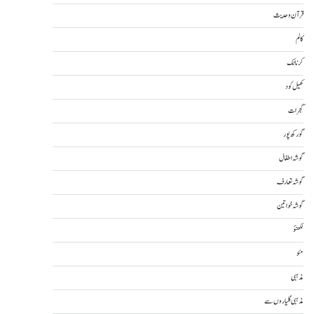
قرآن و حدیث
کالم
کرناٹک
کھیل کود
گجرات
گورکھ پور
گوشہ اطفال
گوشہ تعارف
گوشہ خواتین
لکھنؤ
مئو
مذہبی
مذہبی گلیاروں سے