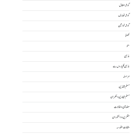
گوشہ اطفال
گوشہ تعارف
گوشہ خواتین
لکھنؤ
مئو
مذہبی
مذہبی گلیاروں سے
مراسلہ
مسلم قائدین
مسلم مجاہدین و حکمران
مضامین و مقالات
مفکرین و دانشوران
مقامات مقدسہ