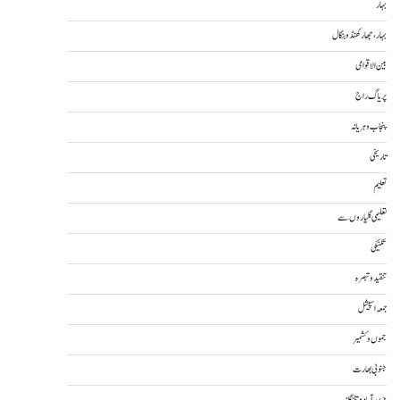
بہار
بہار، جھارکھنڈ و بنگال
بین الاقوامی
پریاگ راج
پنجاب و ہریانہ
تاریخی
تعلیم
تعلیمی گلیاروں سے
تکنیکی
تنقید و تبصرہ
جمعہ اسپیشل
جموں و کشمیر
جنوبی بھارت
حیدرآباد و تلنگانہ