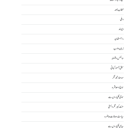
خطاب جمعہ
دہلی
دیوبند
راجستھان
زبان و ادب
سائنس و فلسفہ
سبق آموز کہانی
سدھارتھ نگر
سماج و معاشرہ
سماجی گلیاروں سے
سنت کبیر نگر و بستی
سیاست و حالات حاضرہ
سیاسی گلیاروں سے