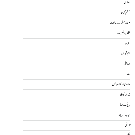
اصلاحی
اعظم گڑھ
امت مسلمہ کے حالات
انتقال و تعزیت
انٹرویو
اہم خبریں
بارہ بنکی
بہار
بہار، جھارکھنڈ و بنگال
بین الاقوامی
پریاگ راج
پنجاب و ہریانہ
تاریخی