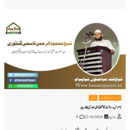
امت مسلمہ کے حالات
مذہبی
ناموس رسالت کا تحفظ ہی ہماری بقاء ہے
0
ہمارا پیام
22/10/2024