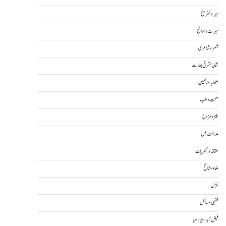
سیر و تفریح
سیرت و سوانح
شعر و شاعری
شمالی مشرقی بھارت
صحابہ و تابعین
صحت و طب
طنز و مزاح
عدالت میں
عقائد و نظریات
علما و مشائخ
غزل
فقہی مسائل
فیض آباد، ایودھیا