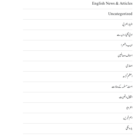
English News & Articles
Uncategorized
اخبار العربی
ادبی گلیاروں سے
ادیب و شعرا
اسلاف و صالحین
اصلاحی
اعظم گڑھ
امت مسلمہ کے حالات
انتقال و تعزیت
انٹرویو
اہم خبریں
بارہ بنکی