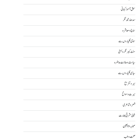
سبق آموز کہانی
سدھارتھ نگر
سماج و معاشرہ
سماجی گلیاروں سے
سنت کبیر نگر و بستی
سیاست و حالات حاضرہ
سیاسی گلیاروں سے
سیر و تفریح
سیرت و سوانح
شعر و شاعری
شمالی مشرقی بھارت
صحابہ و تابعین
صحت و طب