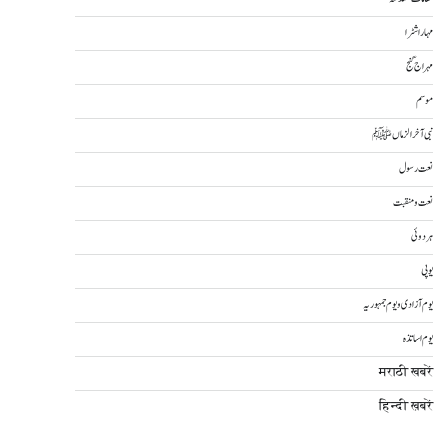
مہاراشٹرا
مہراج گنج
موسم
نبی آخرالزماںﷺ
نعت رسول
نعت و منقبت
ہردوئی
یوپی
یوم آزادی و یوم جمہوریہ
یوم اساتذہ
मराठी खबरें
हिन्दी ख़बरें