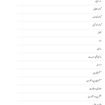
گورکھ پور
گوشہ اطفال
گوشہ تعارف
گوشہ خواتین
لکھنؤ
مئو
مذہبی
مذہبی گلیاروں سے
مراسلہ
مسلم قائدین
مسلم مجاہدین و حکمران
مضامین و مقالات
مفکرین و دانشوران
مقامات مقدسہ