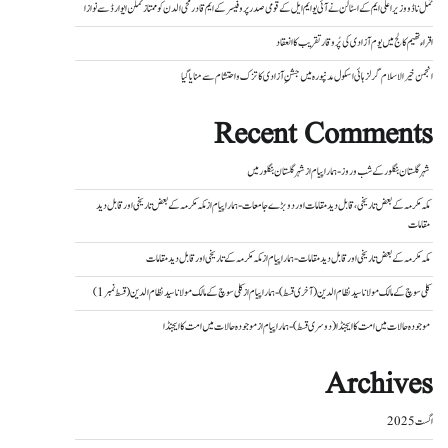
تمل ناڈو وزیر اعلی ایم کے اسٹالن نے آئی یو ایم ایل کے قومی صدر پروفیسر کے ایم قادرمحی الدن کو ممتاز تملن ایوارڈ سے نوازا
اقراء تھیم کالج میں یوم آزادی کی پُر وقار تقریب کا انعقاد
انجمن خیر الاسلام گرلز ہائی اسکول مدنپورہ میں جشنِ آزادی کا تزک و احتشام سے منایا گیا
Recent Comments
شہر گلستان بنگلور کے شب و روز - ہمارا پیام
از
شہر گلستان بنگلور میں
مکہ مکرمہ کے بعض تاریخی، قابل دید مقامات اور دو بڑے جامعات - ہمارا پیام
از
مکہ مکرمہ کے بعض تاریخی اور قابل دید
مقامات
مکہ مکرمہ کے بعض تاریخی اور قابل دید مقامات - ہمارا پیام
از
مکہ مکرمہ کے تاریخی اور قابل دید مقامات
کلی سوچ کے مالک مولانا سید نظام الدین (آخری قسط) - ہمارا پیام
از
کلی سوچ کے مالک مولانا سید نظام الدین (قسط نمبر 1)
موجودہ حالات میں امت کا ایجنڈا (دوسری قسط) - ہمارا پیام
از
موجودہ حالات میں امت کا ایجنڈا
Archives
اگست 2025