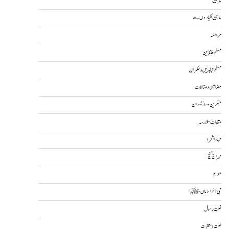
مذہبی
مذہبی گلیاروں سے
مراسلہ
مسلم قائدین
مسلم مجاہدین و حکمران
مضامین و مقالات
مفکرین و دانشوران
مقامات مقدسہ
مہاراشٹرا
مہراج گنج
موسم
نبی آخرالزماںﷺ
نعت رسول
نعت و منقبت