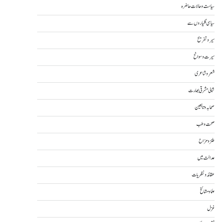
سیاست و حالات حاضرہ
سیاسی گلیاروں سے
سیر و تفریح
سیرت و سوانح
شعر و شاعری
شمالی مشرقی بھارت
صحابہ و تابعین
صحت و طب
طنز و مزاح
عدالت میں
عقائد و نظریات
علما و مشائخ
غزل