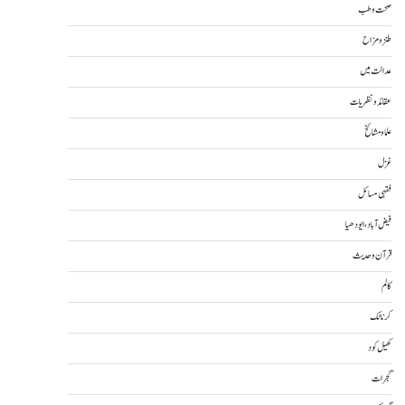
صحت و طب
طنز و مزاح
عدالت میں
عقائد و نظریات
علما و مشائخ
غزل
فقہی مسائل
فیض آباد، ایودھیا
قرآن و حدیث
کالم
کرناٹک
کھیل کود
گجرات