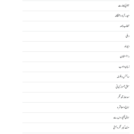
جنوبی بھارت
حیدرآباد و تلنگانہ
خطاب جمعہ
دہلی
دیوبند
راجستھان
زبان و ادب
سائنس و فلسفہ
سبق آموز کہانی
سدھارتھ نگر
سماج و معاشرہ
سماجی گلیاروں سے
سنت کبیر نگر و بستی