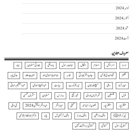
نومبر 2024
اکتوبر 2024
ستمبر 2024
اگست 2024
معروف عناوین
اردو
اسرائیل
اسلام
انتقال
اہانت رسول
بارہ بنکی
بھارتی مسلمان
بہار
تعلیم
ثناءالہدیٰ قاسمی
جاوید اختر بھارتی
جلسہ
جماعت اسلامی ہند
جمعیت علماء
حاجی پور
حیدرآباد
دہلی
سمیع اللہ خان
سپریم کورٹ
سیاست
عبدالحفیظ اسلامی
عبدالعظیم رحمانی
غزل
فلسطین
قمرالزماں ندوی
محمد رفیع
مدارس
مسلمان
مشرف شمسی
مظفر پور
مظفرپور
ملعون نرسنہا نند
ممبئی
مہاراشٹر
مہاراشٹرا الیکشن 2024
نئی دہلی
نبی کریمﷺ
وقف اراضی
وقف بورڈ
وقف ترمیمی بل
پٹنہ
ڈاکٹر ابوالکلام قاسمی
گستاخ رسول
گستاخی
گستاخی برداشت نہیں