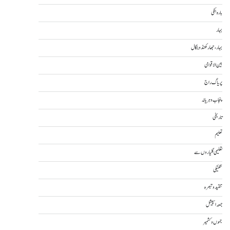
بارہ بنکی
بہار
بہار، جھارکھنڈ و بنگال
بین الاقوامی
پریاگ راج
پنجاب و ہریانہ
تاریخی
تعلیم
تعلیمی گلیاروں سے
تکنیکی
تنقید و تبصرہ
جمعہ اسپیشل
جموں و کشمیر