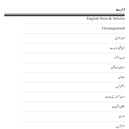
زمرے
English News & Articles
Uncategorized
اخبار العربی
ادبی گلیاروں سے
ادیب و شعرا
اسلاف و صالحین
اصلاحی
اعظم گڑھ
امت مسلمہ کے حالات
انتقال و تعزیت
انٹرویو
اہم خبریں