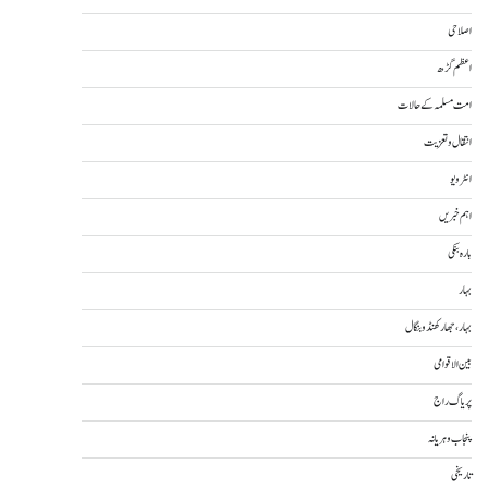
اصلاحی
اعظم گڑھ
امت مسلمہ کے حالات
انتقال و تعزیت
انٹرویو
اہم خبریں
بارہ بنکی
بہار
بہار، جھارکھنڈ و بنگال
بین الاقوامی
پریاگ راج
پنجاب و ہریانہ
تاریخی