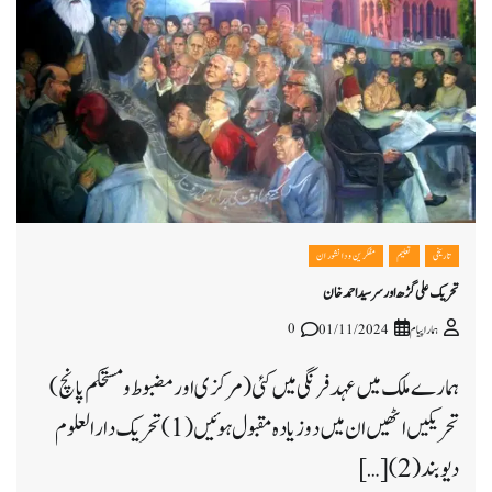
تاریخی
تعلیم
مفکرین و دانشوران
تحریک علی گڑھ اور سر سید احمد خان
0
ہمارا پیام
01/11/2024
ہمارے ملک میں عہد فرنگی میں کئی(مرکزی اور مضبوط و مستحکم پانچ)
تحریکیں اٹھیں ان میں دو زیادہ مقبول ہوئیں (1) تحریک دارالعلوم
دیوبند (2) […]