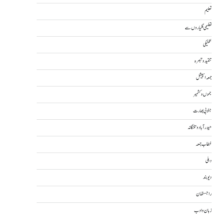
تعلیم
تعلیمی گلیاروں سے
تکنیکی
تنقید و تبصرہ
جمعہ اسپیشل
جموں و کشمیر
جنوبی بھارت
حیدرآباد و تلنگانہ
خطاب جمعہ
دہلی
دیوبند
راجستھان
زبان و ادب