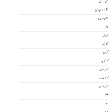
فقہی مسائل
فیض آباد، ایودھیا
قرآن و حدیث
کالم
کرناٹک
کھیل کود
گجرات
گورکھ پور
گوشہ اطفال
گوشہ تعارف
گوشہ خواتین
لکھنؤ
مئو