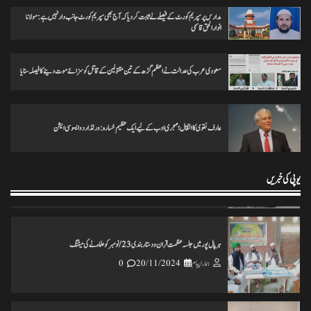
ہمارا پیام
18/11/2024
0
مدارس پر سپریم کورٹ کے فیصلے نے ثابت کردیا کہ آج بھی سپریم کورٹ جانب دار نہیں ہے: مولانا
انوارالحق قاسمی
ختم نبوت ہر کلمہ گو کی میراث تحریک چلاکرسب کے ایمان کی حفاظت کریں
سعودی عرب کی عدالت نے اعظم گڑھ کے تین مقتولین کے قاتل کو سزائے موت دینے کا فیصلہ سنایا
ہمارا پیام
25/11/2024
0
عارف نقوی کا انتقال؛ مہجری ادب کے لیے ایک عظیم خسارہ: ورلڈ اردو ایسوسی ایشن
تاریخ کے گڑے مردے اکھاڑنے سے ملک کو شدید نقصان پہنچ رہاہے
ہمارا پیام
20/11/2024
0
یوپی کی خبریں
ہرپال پور میں جلسہ عظمت قران و دستاربندی 23/نومبر کو علماء نے کی میٹنگ
ہمارا پیام
20/11/2024
0