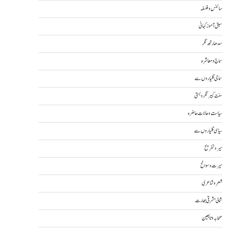
سائنس و فلسفہ
سبق آموز کہانی
سدھارتھ نگر
سماج و معاشرہ
سماجی گلیاروں سے
سنت کبیر نگر و بستی
سیاست و حالات حاضرہ
سیاسی گلیاروں سے
سیر و تفریح
سیرت و سوانح
شعر و شاعری
شمالی مشرقی بھارت
صحابہ و تابعین