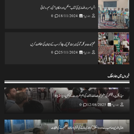
انس مسرور انصاری کی کتاب ’’عکس اورامکان ‘‘ کی رسم رونمائی
ہمارا پیام
18/11/2024
0
ختم نبوت ہر کلمہ گو کی میراث تحریک چلاکرسب کے ایمان کی حفاظت کریں
ہمارا پیام
25/11/2024
0
خبروں میں ہمارا ملک
تاریخ کے گڑے مردے اکھاڑنے سے ملک کو شدید نقصان پہنچ رہاہے
ہمارا پیام
20/11/2024
0
میڈیکل پروفیشنلز کی مشترکہ خدمات وقت کی اہم ضرورت۔ ڈاکٹر پرویز منڈیوالا
ہمارا پیام
12/08/2025
0
ہرپال پور میں جلسہ عظمت قران و دستاربندی 23/نومبر کو علماء نے کی میٹنگ
ہمارا پیام
20/11/2024
0
جمال الدین صاحب سے اردو اسکول کو ہندی بنانے کی قومی اساتذہ تنظیم نے کی شکایت