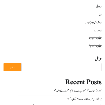
ہردوئی
یوپی
یوم آزادی و یوم جمہوریہ
یوم اساتذہ
मराठी खबरें
हिन्दी ख़बरें
تلاش
تلاش
Recent Posts
آزادی کی حفاظت تبھی ممکن ہے جب ہمارا آئین محفوظ رہے گا : محمد رفیع
یوم آزادی پر میراروڈ میں سدھ بھاونا منچ کا پروگرام