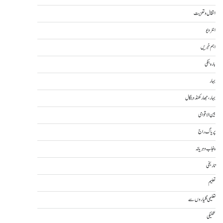
انتقال و تعزیت
انٹرویو
اہم خبریں
بارہ بنکی
بہار
بہار، جھارکھنڈ و بنگال
بین الاقوامی
پریاگ راج
پنجاب و ہریانہ
تاریخی
تعلیم
تعلیمی گلیاروں سے
تکنیکی