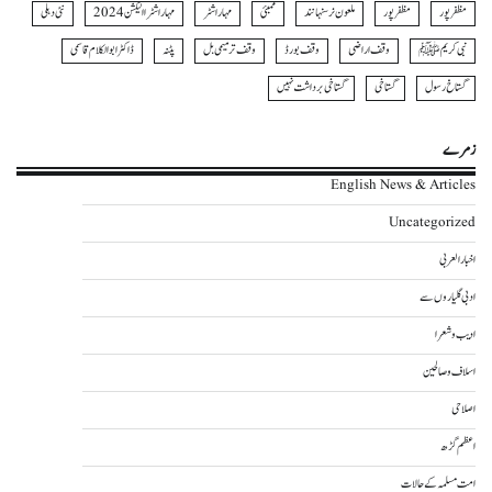
مظفر پور
مظفرپور
ملعون نرسنہا نند
ممبئی
مہاراشٹر
مہاراشٹرا الیکشن 2024
نئی دہلی
نبی کریمﷺ
وقف اراضی
وقف بورڈ
وقف ترمیمی بل
پٹنہ
ڈاکٹر ابوالکلام قاسمی
گستاخ رسول
گستاخی
گستاخی برداشت نہیں
زمرے
English News & Articles
Uncategorized
اخبار العربی
ادبی گلیاروں سے
ادیب و شعرا
اسلاف و صالحین
اصلاحی
اعظم گڑھ
امت مسلمہ کے حالات