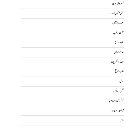
شعر و شاعری
شمالی مشرقی بھارت
صحابہ و تابعین
صحت و طب
طنز و مزاح
عدالت میں
عقائد و نظریات
علما و مشائخ
غزل
فقہی مسائل
فیض آباد، ایودھیا
قرآن و حدیث
کالم