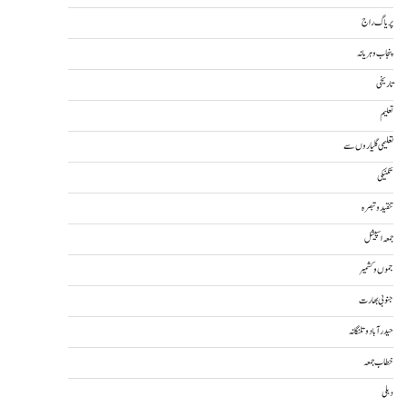
پریاگ راج
پنجاب و ہریانہ
تاریخی
تعلیم
تعلیمی گلیاروں سے
تکنیکی
تنقید و تبصرہ
جمعہ اسپیشل
جموں و کشمیر
جنوبی بھارت
حیدرآباد و تلنگانہ
خطاب جمعہ
دہلی