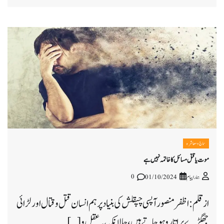
سماج و معاشرہ
موت یا قتل مسائل کا خاتمہ نہیں ہے
0
ہمارا پیام
01/10/2024
ازقلم: اظفر منصور آپسی چپقلش کی بنیاد پر ہم انسان قتل و قتال اور لڑائی
جھگڑے پر اتارو ہو جاتے ہیں، حالانکہ یہ عقل و […]