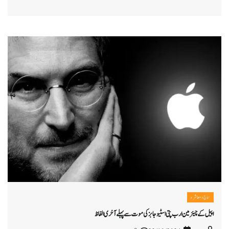
سماج و معاشرہ
اپیل کے چیئرمین ارب پتی اسٹیو جابز کی موت سے پہلے آخری الفاظ