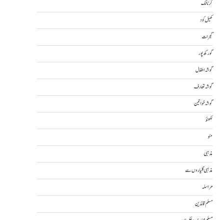
کرناٹک
کھیل کود
گجرات
گورکھ پور
گوشہ اطفال
گوشہ تعارف
گوشہ خواتین
لکھنؤ
مئو
مذہبی
مذہبی گلیاروں سے
مراسلہ
مسلم قائدین