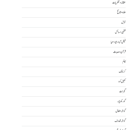
عقائد و نظریات
علما و مشائخ
غزل
فقہی مسائل
فیض آباد، ایودھیا
قرآن و حدیث
کالم
کرناٹک
کھیل کود
گجرات
گورکھ پور
گوشہ اطفال
گوشہ تعارف