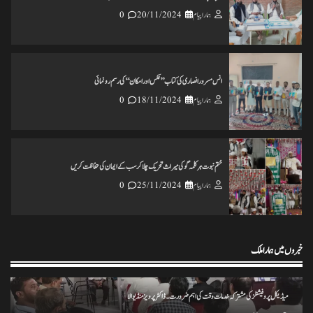
ہمارا پیام
20/11/2024
0
انس مسرور انصاری کی کتاب ’’عکس اورامکان ‘‘ کی رسم رونمائی
ہمارا پیام
18/11/2024
0
ختم نبوت ہر کلمہ گو کی میراث تحریک چلاکرسب کے ایمان کی حفاظت کریں
ہمارا پیام
25/11/2024
0
خبروں میں ہمارا ملک
تاریخ کے گڑے مردے اکھاڑنے سے ملک کو شدید نقصان پہنچ رہاہے
ہمارا پیام
20/11/2024
0
میڈیکل پروفیشنلز کی مشترکہ خدمات وقت کی اہم ضرورت۔ ڈاکٹر پرویز منڈیوالا