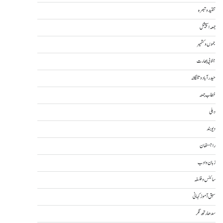
تنقید و تبصرہ
جمعہ اسپیشل
جموں و کشمیر
جنوبی بھارت
حیدرآباد و تلنگانہ
خطاب جمعہ
دہلی
دیوبند
راجستھان
زبان و ادب
سائنس و فلسفہ
سبق آموز کہانی
سدھارتھ نگر