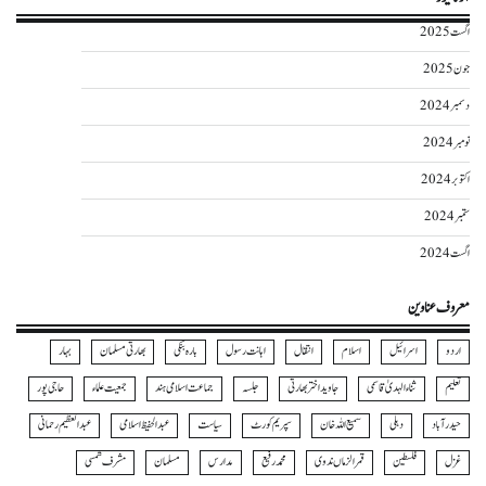
اگست 2025
جون 2025
دسمبر 2024
نومبر 2024
اکتوبر 2024
ستمبر 2024
اگست 2024
معروف عناوین
اردو
اسرائیل
اسلام
انتقال
اہانت رسول
بارہ بنکی
بھارتی مسلمان
بہار
تعلیم
ثناءالہدیٰ قاسمی
جاوید اختر بھارتی
جلسہ
جماعت اسلامی ہند
جمعیت علماء
حاجی پور
حیدرآباد
دہلی
سمیع اللہ خان
سپریم کورٹ
سیاست
عبدالحفیظ اسلامی
عبدالعظیم رحمانی
غزل
فلسطین
قمرالزماں ندوی
محمد رفیع
مدارس
مسلمان
مشرف شمسی