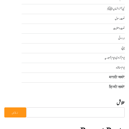
نبی آخرالزماںﷺ
نعت رسول
نعت و منقبت
ہردوئی
یوپی
یوم آزادی و یوم جمہوریہ
یوم اساتذہ
मराठी खबरें
हिन्दी ख़बरें
تلاش
تلاش