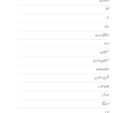
گوشہ خواتین
لکھنؤ
مئو
مذہبی
مذہبی گلیاروں سے
مراسلہ
مسلم قائدین
مسلم مجاہدین و حکمران
مضامین و مقالات
مفکرین و دانشوران
مقامات مقدسہ
مہاراشٹرا
مہراج گنج
موسم