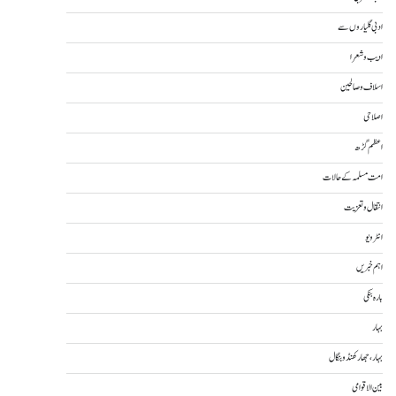
ادبی گلیاروں سے
ادیب و شعرا
اسلاف و صالحین
اصلاحی
اعظم گڑھ
امت مسلمہ کے حالات
انتقال و تعزیت
انٹرویو
اہم خبریں
بارہ بنکی
بہار
بہار، جھارکھنڈ و بنگال
بین الاقوامی