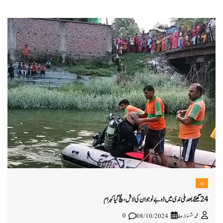
بہار
24 گھنٹے بعد ملی ندی میں ڈوبے نوجوان کی لاش، مچ گیا کہرام
0
محمد شہنواز عطا
08/10/2024