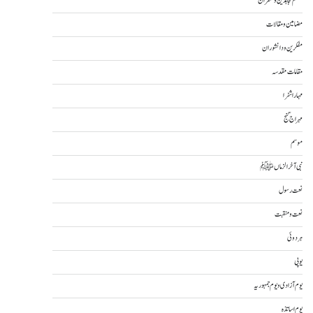
مسلم مجاہدین و حکمران
مضامین و مقالات
مفکرین و دانشوران
مقامات مقدسہ
مہاراشٹرا
مہراج گنج
موسم
نبی آخرالزماںﷺ
نعت رسول
نعت و منقبت
ہردوئی
یوپی
یوم آزادی و یوم جمہوریہ
یوم اساتذہ