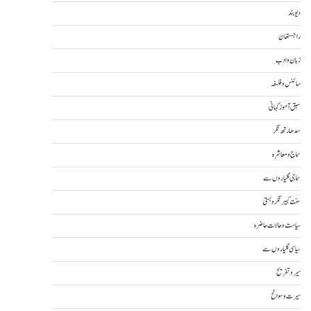
دیوبند
راجستھان
زبان و ادب
سائنس و فلسفہ
سبق آموز کہانی
سدھارتھ نگر
سماج و معاشرہ
سماجی گلیاروں سے
سنت کبیر نگر و بستی
سیاست و حالات حاضرہ
سیاسی گلیاروں سے
سیر و تفریح
سیرت و سوانح