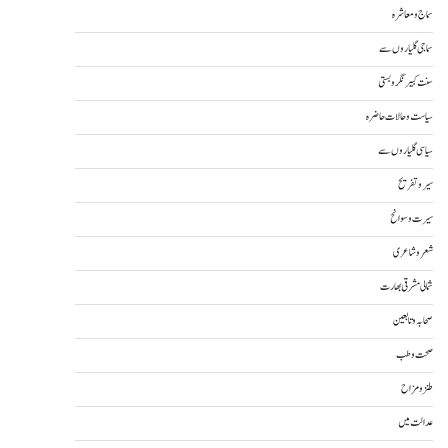
سماج و معاشرہ
سماجی گلیاروں سے
سنت کبیر نگر و بستی
سیاست و حالات حاضرہ
سیاسی گلیاروں سے
سیر و تفریح
سیرت و سوانح
شعر و شاعری
شمالی مشرقی بھارت
صحابہ و تابعین
صحت و طب
طنز و مزاح
عدالت میں